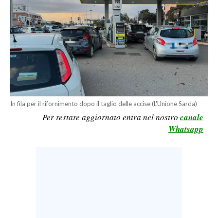
LAVORO
BANDI
SPORT IN SARDEGNA
SPORT
RISULTATI E CLASSIFICHE
In fila per il rifornimento dopo il taglio delle accise (L'Unione Sarda)
CALCIO
Per restare aggiornato entra nel nostro
canale
CALCIO REGIONALE
Whatsapp
BASKET
VOLLEY
MOTORI
TENNIS
ALTRI SPORT
CULTURA