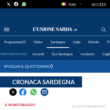
Italy
ACCEDI
METEO
ProgrammaUS
Video
Sardegna
Italia
Mondo
Po
COMUNI AL VOTO
Incendi
Sos Sardegna
Incidenti
Cagli
TEMI CALDI DI OGGI:
VIDEO
SFOGLIA IL QUOTIDIANO
FOTO
CRONACA SARDEGNA
CRONACA SARDEGNA
CAGLIARI
PROVINCIA DI CAGLIARI
SULCIS IGLESIENTE
IL MONITORAGGIO
21 marzo 2026 alle 10:07