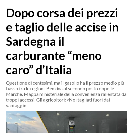
MEDIO CAMPIDANO
Dopo corsa dei prezzi
ORISTANO E PROVINCIA
SASSARI E PROVINCIA
e taglio delle accise in
GALLURA
Sardegna il
NUORO E PROVINCIA
OGLIASTRA
carburante “meno
AGENDA
caro” d’Italia
CRONACA
ITALIA
Questione di centesimi, ma il gasolio ha il prezzo medio più
basso tra le regioni. Benzina al secondo posto dopo le
MONDO
Marche. Mappa ministeriale della convenienza rallentata da
troppi accessi. Gli agricoltori: «Noi tagliati fuori dai
POLITICA
vantaggi»
ECONOMIA
SERVIZI ALLE IMPRESE