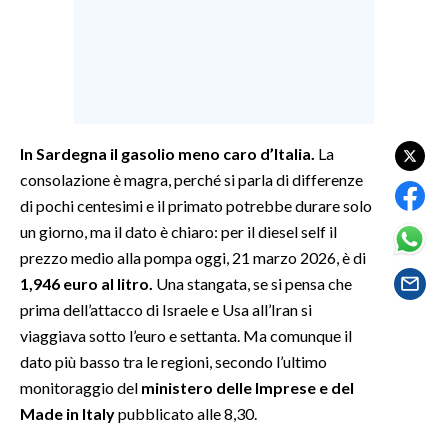
SPETTACOLI
GOSSIP
SALUTE
In Sardegna il gasolio meno caro d’Italia.
La
consolazione è magra, perché si parla di differenze
SARDEGNA TURISMO
di pochi centesimi e il primato potrebbe durare solo
un giorno, ma il dato è chiaro: per il diesel self il
SARDI NEL MONDO
prezzo medio alla pompa oggi, 21 marzo 2026, è di
NOTIZIE
1,946 euro al litro.
Una stangata, se si pensa che
EVENTI
prima dell’attacco di Israele e Usa all’Iran si
viaggiava sotto l’euro e settanta. Ma comunque il
#CARAUNIONE
dato più basso tra le regioni, secondo l’ultimo
monitoraggio del
ministero delle Imprese e del
3 MINUTI CON
Made in Italy
pubblicato alle 8,30.
INSULARITÀ