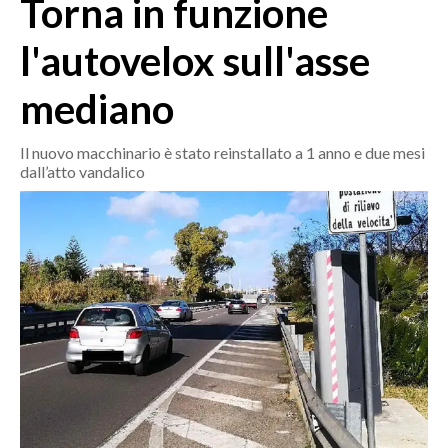
Torna in funzione
MEDIO CAMPIDANO
ORISTANO E PROVINCIA
l'autovelox sull'asse
SASSARI E PROVINCIA
mediano
GALLURA
NUORO E PROVINCIA
Il nuovo macchinario è stato reinstallato a 1 anno e due mesi
OGLIASTRA
dall’atto vandalico
AGENDA
CRONACA
ITALIA
MONDO
POLITICA
ECONOMIA
SERVIZI ALLE IMPRESE