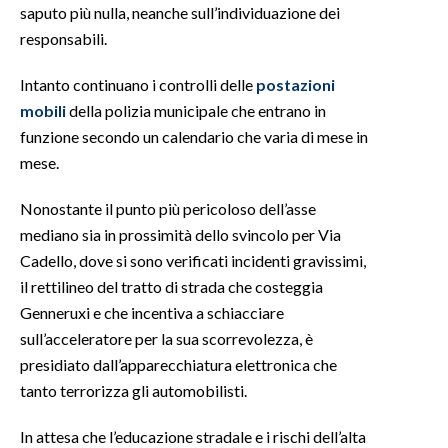
saputo più nulla, neanche sull’individuazione dei
responsabili.
INFO AZIENDE
ABBONATI
Intanto continuano i controlli delle
postazioni
ANNUNCI
mobili
della polizia municipale che entrano in
funzione secondo un calendario che varia di mese in
NECROLOGI
mese.
PUBBLICITÀ
SPIAGGE
Nonostante il punto più pericoloso dell’asse
STORE
mediano sia in prossimità dello svincolo per Via
Cadello, dove si sono verificati incidenti gravissimi,
il rettilineo del tratto di strada che costeggia
Genneruxi e che incentiva a schiacciare
sull’acceleratore per la sua scorrevolezza, è
presidiato dall’apparecchiatura elettronica che
tanto terrorizza gli automobilisti.
In attesa che l’educazione stradale e i rischi dell’alta