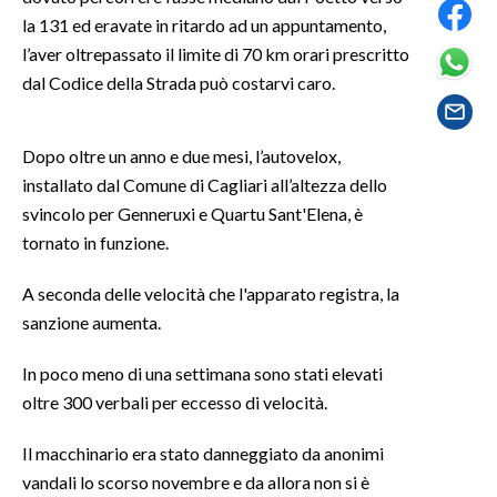
la 131 ed eravate in ritardo ad un appuntamento,
SPETTACOLI
l’aver oltrepassato il limite di 70 km orari prescritto
dal Codice della Strada può costarvi caro.
GOSSIP
Dopo oltre un anno e due mesi, l’autovelox,
SALUTE
installato dal Comune di Cagliari all’altezza dello
SARDEGNA TURISMO
svincolo per Genneruxi e Quartu Sant'Elena, è
tornato in funzione.
SARDI NEL MONDO
A seconda delle velocità che l'apparato registra, la
NOTIZIE
sanzione aumenta.
EVENTI
In poco meno di una settimana sono stati elevati
#CARAUNIONE
oltre 300 verbali per eccesso di velocità.
3 MINUTI CON
Il macchinario era stato danneggiato da anonimi
vandali lo scorso novembre e da allora non si è
INSULARITÀ