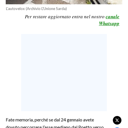
LAVORO
L'autovelox (Archivio L'Unione Sarda)
Per restare aggiornato entra nel nostro
canale
BANDI
Whatsapp
SPORT IN SARDEGNA
SPORT
RISULTATI E CLASSIFICHE
CALCIO
CALCIO REGIONALE
BASKET
VOLLEY
MOTORI
TENNIS
ALTRI SPORT
Fate memoria, perché se dal 24 gennaio avete
dovuto percorrere l’asse mediano dal Poetto verso
CULTURA