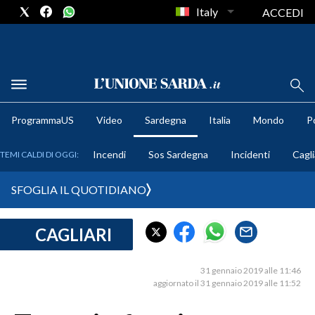
Italy
ACCEDI
METEO
ProgrammaUS
Video
Sardegna
Italia
Mondo
Po
COMUNI AL VOTO
Incendi
Sos Sardegna
Incidenti
Cagli
TEMI CALDI DI OGGI:
VIDEO
SFOGLIA IL QUOTIDIANO
FOTO
CAGLIARI
CRONACA SARDEGNA
CAGLIARI
31 gennaio 2019 alle 11:46
PROVINCIA DI CAGLIARI
aggiornato il 31 gennaio 2019 alle 11:52
SULCIS IGLESIENTE