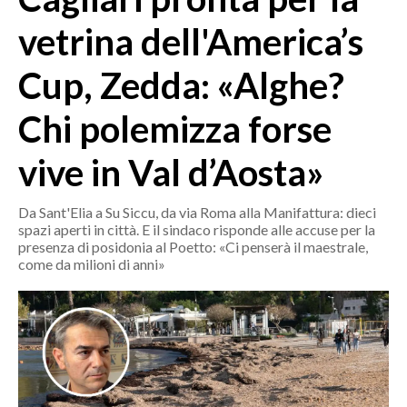
MEDIO CAMPIDANO
vetrina dell'America’s
ORISTANO E PROVINCIA
SASSARI E PROVINCIA
Cup, Zedda: «Alghe?
GALLURA
Chi polemizza forse
NUORO E PROVINCIA
OGLIASTRA
vive in Val d’Aosta»
AGENDA
Da Sant'Elia a Su Siccu, da via Roma alla Manifattura: dieci
CRONACA
spazi aperti in città. E il sindaco risponde alle accuse per la
ITALIA
presenza di posidonia al Poetto: «Ci penserà il maestrale,
come da milioni di anni»
MONDO
POLITICA
ECONOMIA
SERVIZI ALLE IMPRESE