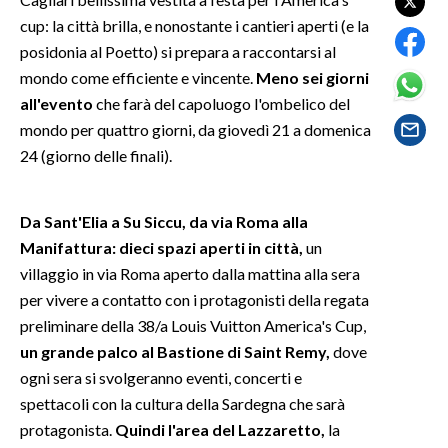
cup: la città brilla, e nonostante i cantieri aperti (e la
SPETTACOLI
posidonia al Poetto) si prepara a raccontarsi al
mondo come efficiente e vincente.
Meno sei giorni
GOSSIP
all'evento
che farà del capoluogo l'ombelico del
mondo per quattro giorni, da giovedì 21 a domenica
SALUTE
24 (giorno delle finali).
SARDEGNA TURISMO
Da Sant'Elia a Su Siccu, da via Roma alla
SARDI NEL MONDO
Manifattura: dieci spazi aperti in città,
un
NOTIZIE
villaggio in via Roma aperto dalla mattina alla sera
EVENTI
per vivere a contatto con i protagonisti della regata
preliminare della 38/a Louis Vuitton America's Cup,
#CARAUNIONE
un grande palco al Bastione di Saint Remy,
dove
ogni sera si svolgeranno eventi, concerti e
3 MINUTI CON
spettacoli con la cultura della Sardegna che sarà
protagonista.
Quindi l'area del Lazzaretto,
la
INSULARITÀ