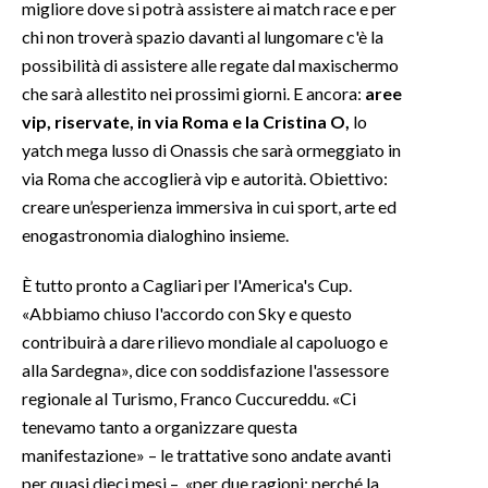
migliore dove si potrà assistere ai match race e per
chi non troverà spazio davanti al lungomare c'è la
INFO AZIENDE
possibilità di assistere alle regate dal maxischermo
ABBONATI
che sarà allestito nei prossimi giorni. E ancora:
aree
ANNUNCI
vip, riservate, in via Roma e la Cristina O,
lo
NECROLOGI
yatch mega lusso di Onassis che sarà ormeggiato in
via Roma che accoglierà vip e autorità. Obiettivo:
PUBBLICITÀ
creare un’esperienza immersiva in cui sport, arte ed
SPIAGGE
enogastronomia dialoghino insieme.
STORE
È tutto pronto a Cagliari per l'America's Cup.
«Abbiamo chiuso l'accordo con Sky e questo
contribuirà a dare rilievo mondiale al capoluogo e
alla Sardegna», dice con soddisfazione l'assessore
regionale al Turismo, Franco Cuccureddu. «Ci
tenevamo tanto a organizzare questa
manifestazione» – le trattative sono andate avanti
per quasi dieci mesi – «per due ragioni: perché la