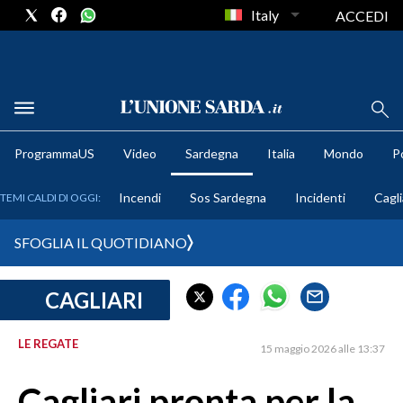
Italy
ACCEDI
METEO
ProgrammaUS
Video
Sardegna
Italia
Mondo
Po
COMUNI AL VOTO
Incendi
Sos Sardegna
Incidenti
Cagli
TEMI CALDI DI OGGI:
VIDEO
SFOGLIA IL QUOTIDIANO
FOTO
CAGLIARI
CRONACA SARDEGNA
CAGLIARI
LE REGATE
15 maggio 2026 alle 13:37
PROVINCIA DI CAGLIARI
SULCIS IGLESIENTE
Cagliari pronta per la