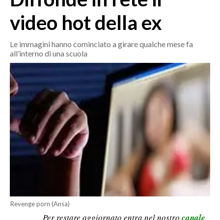
MEDIO CAMPIDANO
video hot della ex
ORISTANO E PROVINCIA
SASSARI E PROVINCIA
Le immagini hanno cominciato a girare qualche mese fa
GALLURA
all’interno di una scuola
NUORO E PROVINCIA
OGLIASTRA
AGENDA
CRONACA
ITALIA
MONDO
POLITICA
ECONOMIA
Revenge porn (Ansa)
Per restare aggiornato entra nel nostro
canale
SERVIZI ALLE IMPRESE