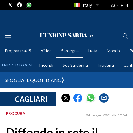
Italy
ACCEDI
METEO
ProgrammaUS
Video
Sardegna
Italia
Mondo
Po
COMUNI AL VOTO
Incendi
Sos Sardegna
Incidenti
Cagli
TEMI CALDI DI OGGI:
VIDEO
SFOGLIA IL QUOTIDIANO
FOTO
CAGLIARI
CRONACA SARDEGNA
CAGLIARI
PROCURA
04 maggio 2021 alle 12:54
PROVINCIA DI CAGLIARI
SULCIS IGLESIENTE
Diffonde in rete il