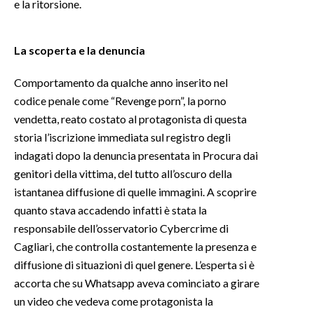
e la ritorsione.
INFO AZIENDE
La scoperta e la denuncia
ABBONATI
ANNUNCI
Comportamento da qualche anno inserito nel
NECROLOGI
codice penale come “Revenge porn”, la porno
PUBBLICITÀ
vendetta, reato costato al protagonista di questa
storia l’iscrizione immediata sul registro degli
SPIAGGE
indagati dopo la denuncia presentata in Procura dai
STORE
genitori della vittima, del tutto all’oscuro della
istantanea diffusione di quelle immagini. A scoprire
quanto stava accadendo infatti è stata la
responsabile dell’osservatorio Cybercrime di
Cagliari, che controlla costantemente la presenza e
diffusione di situazioni di quel genere. L’esperta si è
accorta che su Whatsapp aveva cominciato a girare
un video che vedeva come protagonista la