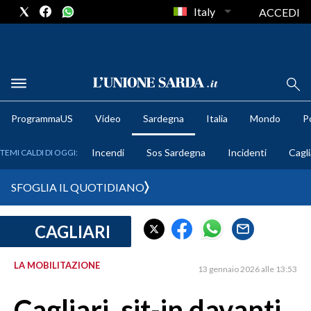
Italy
ACCEDI
METEO
ProgrammaUS
Video
Sardegna
Italia
Mondo
Po
COMUNI AL VOTO
Incendi
Sos Sardegna
Incidenti
Cagli
TEMI CALDI DI OGGI:
VIDEO
SFOGLIA IL QUOTIDIANO
FOTO
CAGLIARI
CRONACA SARDEGNA
CAGLIARI
LA MOBILITAZIONE
13 gennaio 2026 alle 13:53
PROVINCIA DI CAGLIARI
SULCIS IGLESIENTE
Cagliari, sit-in davanti