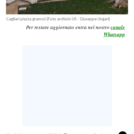
LAVORO
BANDI
Cagliari piazza gramsci (Foto archivio US - Giuseppe Ungari)
Per restare aggiornato entra nel nostro
canale
SPORT IN SARDEGNA
Whatsapp
SPORT
RISULTATI E CLASSIFICHE
CALCIO
CALCIO REGIONALE
BASKET
VOLLEY
MOTORI
TENNIS
ALTRI SPORT
CULTURA