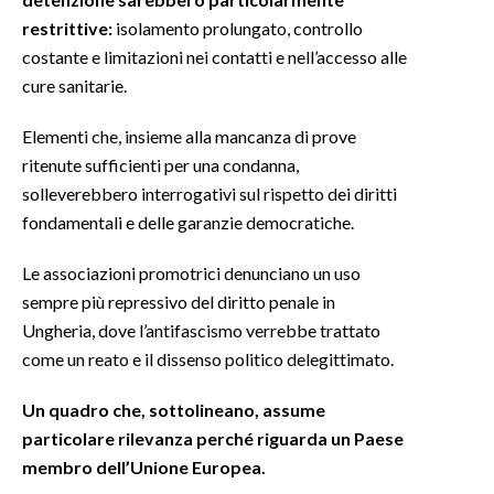
restrittive:
isolamento prolungato, controllo
INFO AZIENDE
costante e limitazioni nei contatti e nell’accesso alle
ABBONATI
cure sanitarie.
ANNUNCI
Elementi che, insieme alla mancanza di prove
NECROLOGI
ritenute sufficienti per una condanna,
PUBBLICITÀ
solleverebbero interrogativi sul rispetto dei diritti
SPIAGGE
fondamentali e delle garanzie democratiche.
STORE
Le associazioni promotrici denunciano un uso
sempre più repressivo del diritto penale in
Ungheria, dove l’antifascismo verrebbe trattato
come un reato e il dissenso politico delegittimato.
Un quadro che, sottolineano, assume
particolare rilevanza perché riguarda un Paese
membro dell’Unione Europea.