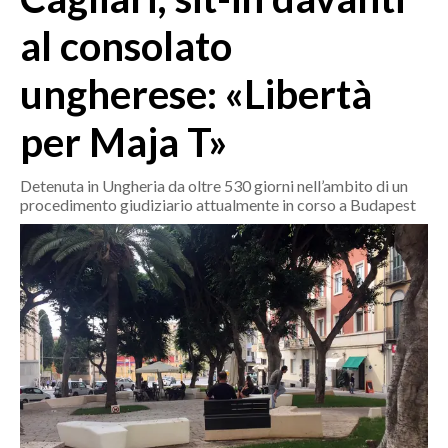
MEDIO CAMPIDANO
al consolato
ORISTANO E PROVINCIA
SASSARI E PROVINCIA
ungherese: «Libertà
GALLURA
per Maja T»
NUORO E PROVINCIA
OGLIASTRA
Detenuta in Ungheria da oltre 530 giorni nell’ambito di un
AGENDA
procedimento giudiziario attualmente in corso a Budapest
CRONACA
ITALIA
MONDO
POLITICA
ECONOMIA
SERVIZI ALLE IMPRESE