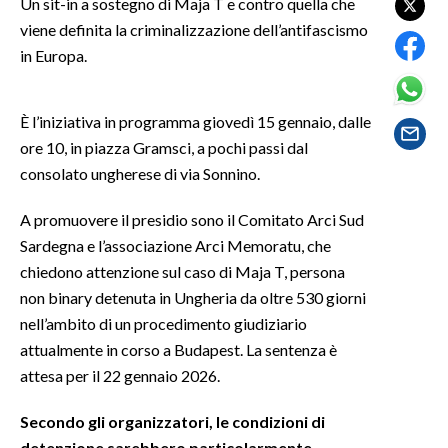
Un sit-in a sostegno di Maja T e contro quella che
viene definita la criminalizzazione dell’antifascismo
SPETTACOLI
in Europa.
GOSSIP
È l’iniziativa in programma giovedì 15 gennaio, dalle
SALUTE
ore 10, in piazza Gramsci, a pochi passi dal
consolato ungherese di via Sonnino.
SARDEGNA TURISMO
A promuovere il presidio sono il Comitato Arci Sud
SARDI NEL MONDO
Sardegna e l’associazione Arci Memoratu, che
NOTIZIE
chiedono attenzione sul caso di Maja T, persona
non binary detenuta in Ungheria da oltre 530 giorni
EVENTI
nell’ambito di un procedimento giudiziario
#CARAUNIONE
attualmente in corso a Budapest. La sentenza è
attesa per il 22 gennaio 2026.
3 MINUTI CON
Secondo gli organizzatori, le condizioni di
INSULARITÀ
detenzione sarebbero particolarmente