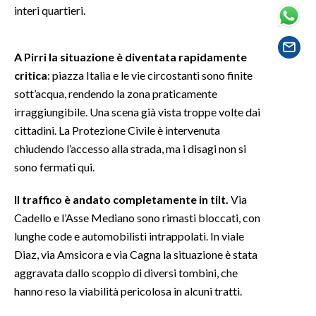
interi quartieri.
SPETTACOLI
A Pirri la situazione è diventata rapidamente
GOSSIP
critica
: piazza Italia e le vie circostanti sono finite
sott’acqua, rendendo la zona praticamente
SALUTE
irraggiungibile. Una scena già vista troppe volte dai
cittadini. La Protezione Civile è intervenuta
SARDEGNA TURISMO
chiudendo l’accesso alla strada, ma i disagi non si
sono fermati qui.
SARDI NEL MONDO
NOTIZIE
Il traffico è andato completamente in tilt.
Via
EVENTI
Cadello e l’Asse Mediano sono rimasti bloccati, con
lunghe code e automobilisti intrappolati. In viale
#CARAUNIONE
Diaz, via Amsicora e via Cagna la situazione è stata
aggravata dallo scoppio di diversi tombini, che
3 MINUTI CON
hanno reso la viabilità pericolosa in alcuni tratti.
INSULARITÀ