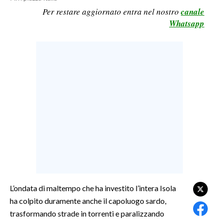
Per restare aggiornato entra nel nostro
canale
LAVORO
Whatsapp
BANDI
SPORT IN SARDEGNA
SPORT
RISULTATI E CLASSIFICHE
CALCIO
CALCIO REGIONALE
BASKET
VOLLEY
MOTORI
TENNIS
L’ondata di maltempo che ha investito l’intera Isola
ALTRI SPORT
ha colpito duramente anche il capoluogo sardo,
trasformando strade in torrenti e paralizzando
CULTURA