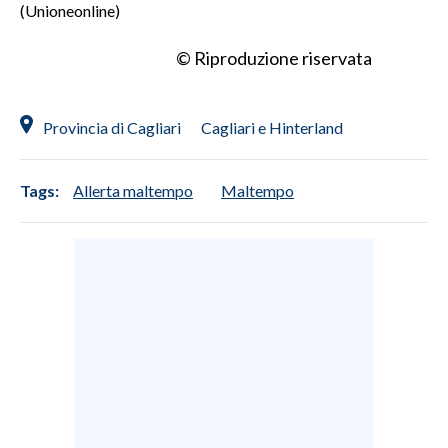
(Unioneonline)
INFO AZIENDE
© Riproduzione riservata
ABBONATI
ANNUNCI
Provincia di Cagliari
Cagliari e Hinterland
NECROLOGI
PUBBLICITÀ
Tags:
Allerta maltempo
Maltempo
SPIAGGE
STORE