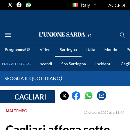
Italy
ACCEDI
METEO
ProgrammaUS
Video
Sardegna
Italia
Mondo
Po
COMUNI AL VOTO
Incendi
Sos Sardegna
Incidenti
Cagli
TEMI CALDI DI OGGI:
VIDEO
SFOGLIA IL QUOTIDIANO
FOTO
CAGLIARI
CRONACA SARDEGNA
CAGLIARI
MALTEMPO
15 ottobre 2025 alle 18:44
PROVINCIA DI CAGLIARI
SULCIS IGLESIENTE
Cagliari affoga sotto