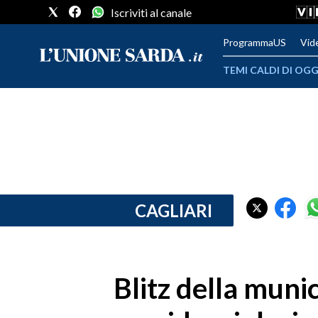
Iscriviti al canale
ProgrammaUS
Vid
TEMI CALDI DI OGG
METEO
COMUNI AL VOTO
VIDEO
FOTO
CAGLIARI
CRONACA SARDEGNA
CAGLIARI
Blitz della munic
PROVINCIA DI CAGLIARI
SULCIS IGLESIENTE