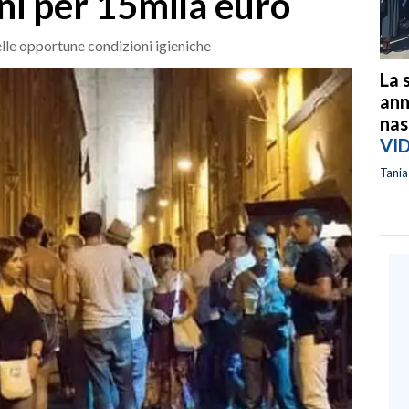
ni per 15mila euro
elle opportune condizioni igieniche
La 
ann
nas
VI
Tani