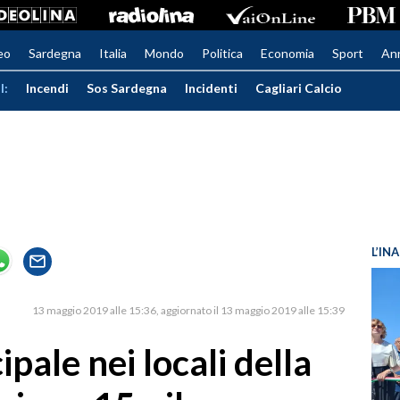
eo
Sardegna
Italia
Mondo
Politica
Economia
Sport
An
I:
Incendi
Sos Sardegna
Incidenti
Cagliari Calcio
L’IN
13 maggio 2019 alle 15:36
aggiornato il 13 maggio 2019 alle 15:39
ipale nei locali della