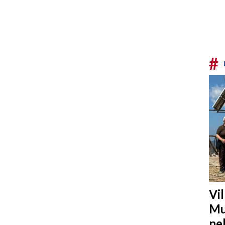
#
Vi
Mu
ne