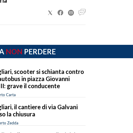
ria
A
NON
PERDERE
liari, scooter si schianta contro
autobus in piazza Giovanni
II: grave il conducente
rto Carta
liari, il cantiere di via Galvani
so la chiusura
rto Zedda