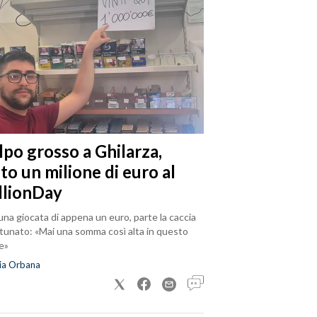
lpo grosso a Ghilarza,
to un milione di euro al
llionDay
na giocata di appena un euro, parte la caccia
rtunato: «Mai una somma così alta in questo
e»
ia Orbana