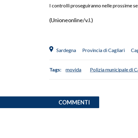
I controlli proseguiranno nelle prossime s
SPETTACOLI
(Unioneonline/v.l.)
GOSSIP
SALUTE
Sardegna
Provincia di Cagliari
Cag
SARDEGNA TURISMO
Tags:
movida
Polizia municipale di C
SARDI NEL MONDO
NOTIZIE
EVENTI
COMMENTI
#CARAUNIONE
3 MINUTI CON
INSULARITÀ