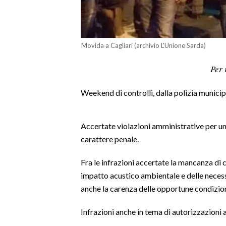
LAVORO
BANDI
Movida a Cagliari (archivio L'Unione Sarda)
SPORT IN SARDEGNA
Per 
SPORT
Weekend di controlli, dalla polizia municipa
RISULTATI E CLASSIFICHE
CALCIO
CALCIO REGIONALE
Accertate violazioni amministrative per un
carattere penale.
BASKET
VOLLEY
Fra le infrazioni accertate la mancanza di ca
MOTORI
impatto acustico ambientale e delle necessar
TENNIS
anche la carenza delle opportune condizion
ALTRI SPORT
Infrazioni anche in tema di autorizzazioni 
CULTURA