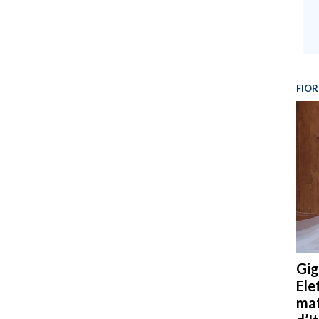
FIOR
Gig
Ele
mat