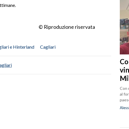
ettimane.
© Riproduzione riservata
liari e Hinterland
Cagliari
Co
agliari
vin
Mi
Con u
al fo
paes
Aless