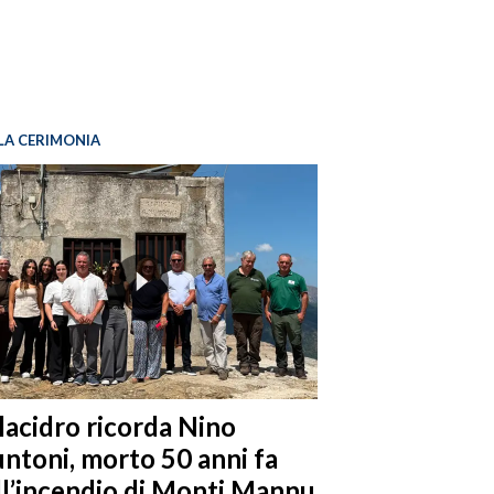
LA CERIMONIA
llacidro ricorda Nino
ntoni, morto 50 anni fa
ll’incendio di Monti Mannu