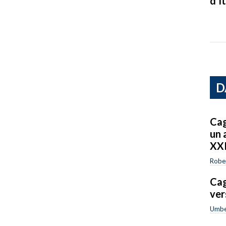
d’It
D
Cag
un 
XXI
Robe
Cag
ver
Umbe