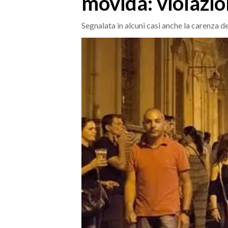
movida: violazio
MEDIO CAMPIDANO
ORISTANO E PROVINCIA
Segnalata in alcuni casi anche la carenza d
SASSARI E PROVINCIA
GALLURA
NUORO E PROVINCIA
OGLIASTRA
AGENDA
CRONACA
ITALIA
MONDO
POLITICA
ECONOMIA
SERVIZI ALLE IMPRESE