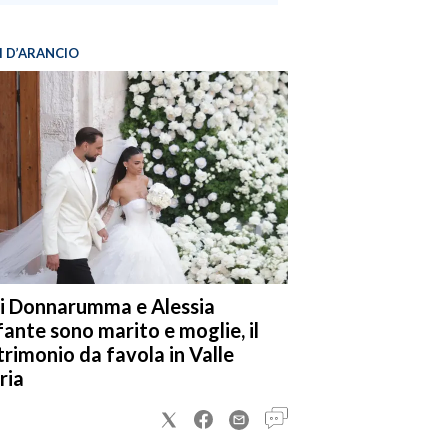
I D’ARANCIO
i Donnarumma e Alessia
fante sono marito e moglie, il
rimonio da favola in Valle
ria