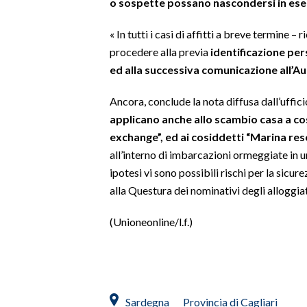
o sospette possano nascondersi in eserc
INFO AZIENDE
« In tutti i casi di affitti a breve termine 
ABBONATI
procedere alla previa
identificazione pe
ed alla successiva comunicazione all’A
ANNUNCI
NECROLOGI
Ancora, conclude la nota diffusa dall’uffici
PUBBLICITÀ
applicano anche allo scambio casa a co
SPIAGGE
exchange”, ed ai cosiddetti “Marina res
all’interno di imbarcazioni ormeggiate in u
STORE
ipotesi vi sono possibili rischi per la si
alla Questura dei nominativi degli alloggiat
(Unioneonline/l.f.)
Sardegna
Provincia di Cagliari