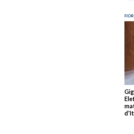
FIOR
Gig
Ele
mat
d’It