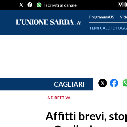
Iscriviti al canale
ProgrammaUS
Vid
TEMI CALDI DI OGG
METEO
COMUNI AL VOTO
VIDEO
FOTO
CAGLIARI
CRONACA SARDEGNA
LA DIRETTIVA
CAGLIARI
Affitti brevi, st
PROVINCIA DI CAGLIARI
SULCIS IGLESIENTE