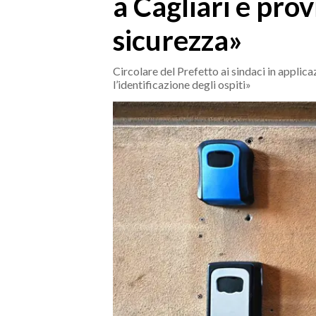
a Cagliari e prov
MEDIO CAMPIDANO
ORISTANO E PROVINCIA
sicurezza»
SASSARI E PROVINCIA
GALLURA
Circolare del Prefetto ai sindaci in applic
l’identificazione degli ospiti»
NUORO E PROVINCIA
OGLIASTRA
AGENDA
CRONACA
ITALIA
MONDO
POLITICA
ECONOMIA
SERVIZI ALLE IMPRESE