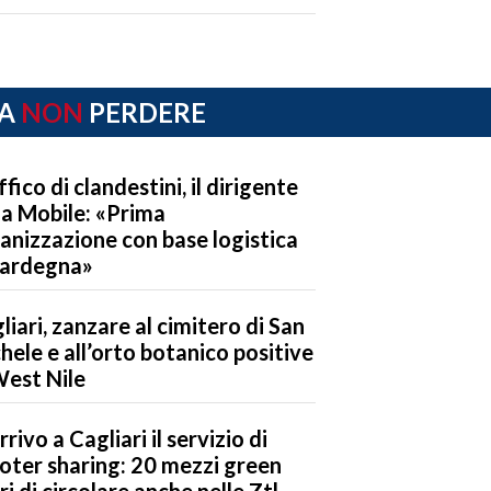
A
NON
PERDERE
ffico di clandestini, il dirigente
la Mobile: «Prima
anizzazione con base logistica
Sardegna»
liari, zanzare al cimitero di San
hele e all’orto botanico positive
West Nile
rrivo a Cagliari il servizio di
oter sharing: 20 mezzi green
eri di circolare anche nelle Ztl