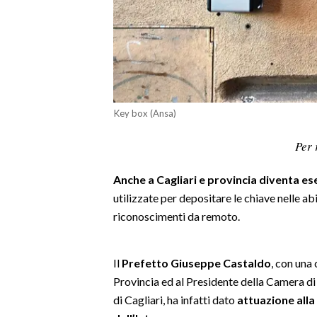
LAVORO
BANDI
SPORT IN SARDEGNA
SPORT
Key box (Ansa)
RISULTATI E CLASSIFICHE
Per 
CALCIO
CALCIO REGIONALE
Anche a Cagliari e provincia diventa es
BASKET
utilizzate per depositare le chiave nelle ab
riconoscimenti da remoto.
VOLLEY
MOTORI
TENNIS
Il
Prefetto Giuseppe Castaldo
, con una 
ALTRI SPORT
Provincia ed al Presidente della Camera di
di Cagliari, ha infatti dato
attuazione alla
CULTURA