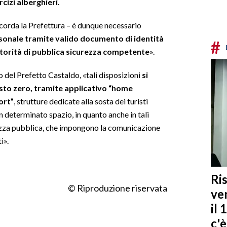
izi alberghieri.
– ricorda la Prefettura – è dunque necessario
rsonale tramite valido documento di identità
#
utorità di pubblica sicurezza competente
».
o del Prefetto Castaldo, «tali disposizioni
si
sto zero, tramite applicativo “home
ort”
, strutture dedicate alla sosta dei turisti
n determinato spazio, in quanto anche in tali
curezza pubblica, che impongono la comunicazione
i».
Ris
© Riproduzione riservata
ven
il 
c'