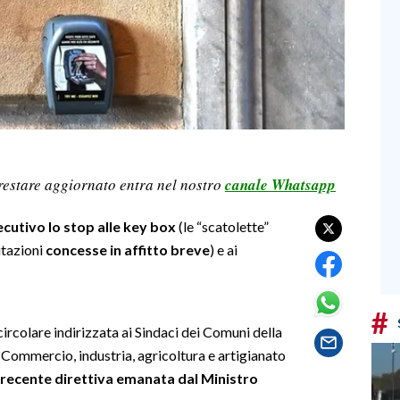
restare aggiornato entra nel nostro
canale Whatsapp
ecutivo lo stop alle key box
(le “scatolette”
itazioni
concesse in affitto breve
) e ai
#
circolare indirizzata ai Sindaci dei Comuni della
 Commercio, industria, agricoltura e artigianato
 recente direttiva emanata dal Ministro