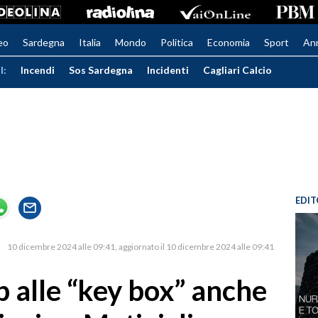
eo
Sardegna
Italia
Mondo
Politica
Economia
Sport
An
I:
Incendi
Sos Sardegna
Incidenti
Cagliari Calcio
EDIT
10 dicembre 2024 alle 09:41
aggiornato il 10 dicembre 2024 alle 09:41
op alle “key box” anche