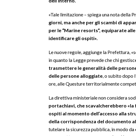
dell’Interno.
SPETTACOLI
«Tale limitazione – spiega una nota della P
giorni, ma anche per gli scambi di app
GOSSIP
per le “Marine resorts”, equiparate alle 
identificare gli ospiti».
SALUTE
Le nuove regole, aggiunge la Prefettura, 
SARDEGNA TURISMO
in quanto la Legge prevede che chi gestisce
trasmettere le generalità delle persone
SARDI NEL MONDO
delle persone alloggiate
, o subito dopo l
NOTIZIE
ore, alle Questure territorialmente compet
EVENTI
La direttiva ministeriale non considera sod
#CARAUNIONE
portachiavi, che scavalcherebbero «la f
ospiti al momento dell’accesso alla str
3 MINUTI CON
della corrispondenza del documento a
tutelare la sicurezza pubblica, in modo da
INSULARITÀ