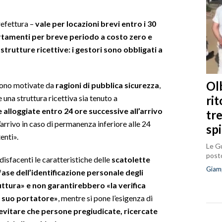
refettura –
vale per locazioni brevi entro i 30
artamenti per breve periodo a costo zero e
strutture ricettive: i gestori sono obbligati a
Olb
«sono motivate da
ragioni di pubblica sicurezza
,
ri
 una struttura ricettiva sia tenuto a
 alloggiate entro 24 ore successive all’arrivo
tr
’arrivo in caso di permanenza inferiore alle 24
sp
enti».
Le Gu
posto
disfacenti le caratteristiche delle
scatolette
Giam
ase dell’identificazione personale degli
uttura» e non garantirebbero «la verifica
l suo portatore»
, mentre si pone l’esigenza di
evitare che persone pregiudicate, ricercate