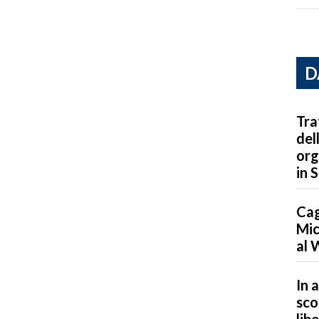
D
Tra
del
org
in 
Cag
Mic
al 
In a
sco
lib