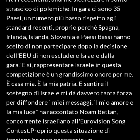
strascico di polemiche. In gara ci sono 35
SPETTACOLI
Paesi, un numero più basso rispetto agli
standard recenti, proprio perchè Spagna,
GOSSIP
Irlanda, Islanda, Slovenia e Paesi Bassi hanno
SALUTE
scelto di non partecipare dopo la decisione
dell'EBU di non escludere Israele dalla
SARDEGNA TURISMO
gara."E sì, rappresentare Israele in questa
competizione è un grandissimo onore per me.
SARDI NEL MONDO
È casa mia. È la mia patria. E sentire il
NOTIZIE
sostegno di Israele mi dà davvero tanta forza
EVENTI
per diffondere i miei messaggi, il mio amore e
#CARAUNIONE
la mia luce" ha raccontato Noam Bettan,
concorrente israeliano all'Eurovision Song
3 MINUTI CON
Contest.Proprio questa situazione di
INSULARITÀ
tensione ha reso necessario un