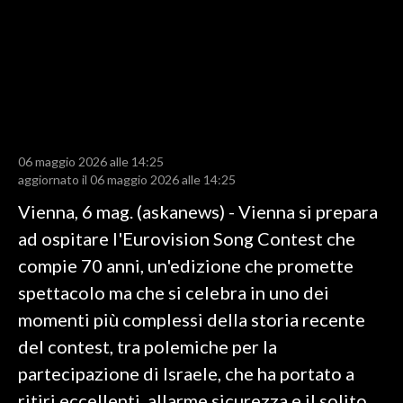
LAVORO
BANDI
SPORT IN SARDEGNA
SPORT
06 maggio 2026 alle 14:25
RISULTATI E CLASSIFICHE
aggiornato il 06 maggio 2026 alle 14:25
CALCIO
Vienna, 6 mag. (askanews) - Vienna si prepara
CALCIO REGIONALE
ad ospitare l'Eurovision Song Contest che
BASKET
compie 70 anni, un'edizione che promette
VOLLEY
spettacolo ma che si celebra in uno dei
MOTORI
momenti più complessi della storia recente
TENNIS
del contest, tra polemiche per la
ALTRI SPORT
partecipazione di Israele, che ha portato a
ritiri eccellenti, allarme sicurezza e il solito
CULTURA