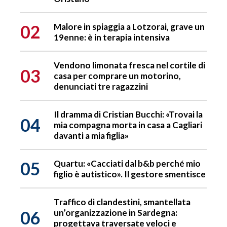
02
Malore in spiaggia a Lotzorai, grave un
19enne: è in terapia intensiva
Vendono limonata fresca nel cortile di
03
casa per comprare un motorino,
denunciati tre ragazzini
Il dramma di Cristian Bucchi: «Trovai la
04
mia compagna morta in casa a Cagliari
davanti a mia figlia»
05
Quartu: «Cacciati dal b&b perché mio
figlio è autistico». Il gestore smentisce
Traffico di clandestini, smantellata
06
un’organizzazione in Sardegna:
progettava traversate veloci e