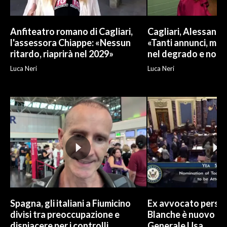
Anfiteatro romano di Cagliari,
Cagliari, Alessand
l'assessora Chiappe: «Nessun
«Tanti annunci, ma l
ritardo, riaprirà nel 2029»
nel degrado e non r
Luca Neri
Luca Neri
Spagna, gli italiani a Fiumicino
Ex avvocato perso
divisi tra preoccupazione e
Blanche è nuovo P
dispiacere per i controlli
Generale Usa