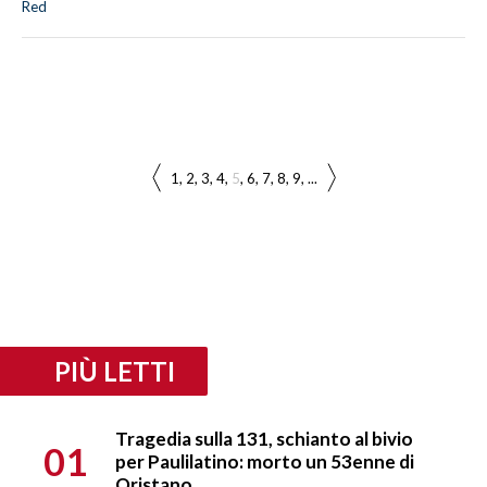
Red
1
2
3
4
5
6
7
8
9
...
PIÙ LETTI
Tragedia sulla 131, schianto al bivio
01
per Paulilatino: morto un 53enne di
Oristano