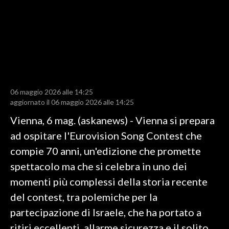
LAVORO
BANDI
SPORT IN SARDEGNA
SPORT
06 maggio 2026 alle 14:25
RISULTATI E CLASSIFICHE
aggiornato il 06 maggio 2026 alle 14:25
CALCIO
Vienna, 6 mag. (askanews) - Vienna si prepara
CALCIO REGIONALE
ad ospitare l'Eurovision Song Contest che
BASKET
compie 70 anni, un'edizione che promette
VOLLEY
spettacolo ma che si celebra in uno dei
MOTORI
momenti più complessi della storia recente
TENNIS
del contest, tra polemiche per la
ALTRI SPORT
partecipazione di Israele, che ha portato a
ritiri eccellenti, allarme sicurezza e il solito
CULTURA