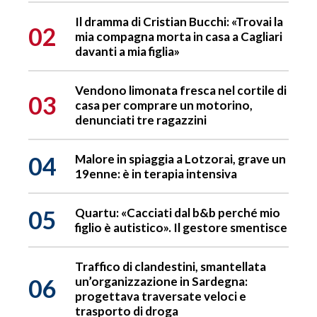
Il dramma di Cristian Bucchi: «Trovai la
02
mia compagna morta in casa a Cagliari
davanti a mia figlia»
Vendono limonata fresca nel cortile di
03
casa per comprare un motorino,
denunciati tre ragazzini
04
Malore in spiaggia a Lotzorai, grave un
19enne: è in terapia intensiva
05
Quartu: «Cacciati dal b&b perché mio
figlio è autistico». Il gestore smentisce
Traffico di clandestini, smantellata
06
un’organizzazione in Sardegna:
progettava traversate veloci e
trasporto di droga