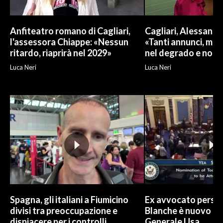
Anfiteatro romano di Cagliari,
Cagliari, Alessand
l'assessora Chiappe: «Nessun
«Tanti annunci, ma l
ritardo, riaprirà nel 2029»
nel degrado e non r
Luca Neri
Luca Neri
Spagna, gli italiani a Fiumicino
Ex avvocato perso
divisi tra preoccupazione e
Blanche è nuovo P
dispiacere per i controlli
Generale Usa