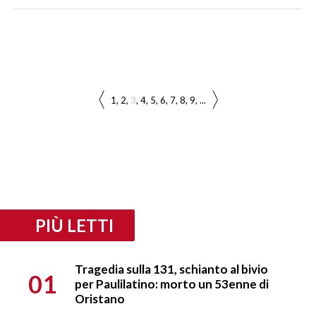
1
2
3
4
5
6
7
8
9
...
PIÙ LETTI
Tragedia sulla 131, schianto al bivio
01
per Paulilatino: morto un 53enne di
Oristano