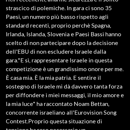
strascico di polemiche. In gara ci sono 35
SPETTACOLI
Paesi, un numero più basso rispetto agli
standard recenti, proprio perchè Spagna,
GOSSIP
Irlanda, Islanda, Slovenia e Paesi Bassi hanno
SALUTE
scelto di non partecipare dopo la decisione
dell'EBU di non escludere Israele dalla
SARDEGNA TURISMO
gara."E sì, rappresentare Israele in questa
competizione è un grandissimo onore per me.
SARDI NEL MONDO
È casa mia. È la mia patria. E sentire il
NOTIZIE
sostegno di Israele mi dà davvero tanta forza
EVENTI
per diffondere i miei messaggi, il mio amore e
#CARAUNIONE
la mia luce" ha raccontato Noam Bettan,
concorrente israeliano all'Eurovision Song
3 MINUTI CON
Contest.Proprio questa situazione di
INSULARITÀ
tensione ha reso necessario un