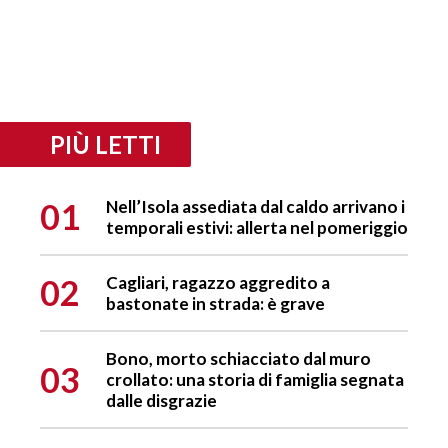
PIÙ LETTI
01
Nell’Isola assediata dal caldo arrivano i
temporali estivi: allerta nel pomeriggio
02
Cagliari, ragazzo aggredito a
bastonate in strada: è grave
Bono, morto schiacciato dal muro
03
crollato: una storia di famiglia segnata
dalle disgrazie