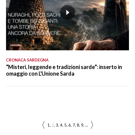
CRONACA SARDEGNA
“Misteri, leggende e tradizioni sarde”: inserto in
omaggio con L'Unione Sarda
1
2
3
4
5
6
7
8
9
...