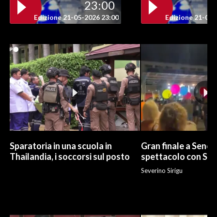
23:00
Edizione 21-05-2026 23:00
Edizione 21-05-
INFO AZIENDE
ABBONATI
ANNUNCI
NECROLOGI
PUBBLICITÀ
SPIAGGE
STORE
Sparatoria in una scuola in
Gran finale a Senor
Thailandia, i soccorsi sul posto
spettacolo con Sa
Severino Sirigu