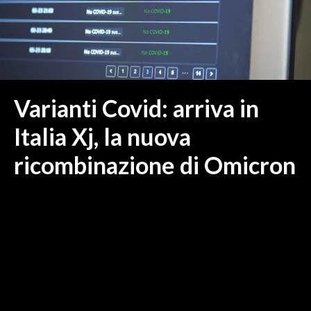
MEDIO CAMPIDANO
ORISTANO E PROVINCIA
SASSARI E PROVINCIA
GALLURA
NUORO E PROVINCIA
Varianti Covid: arriva in
OGLIASTRA
Italia Xj, la nuova
AGENDA
ricombinazione di Omicron
CRONACA
ITALIA
MONDO
POLITICA
ECONOMIA
SERVIZI ALLE IMPRESE