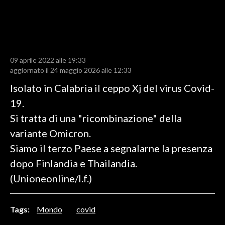
LAVORO
BANDI
SPORT IN SARDEGNA
09 aprile 2022 alle 19:33
aggiornato il 24 maggio 2026 alle 12:33
SPORT
Isolato in Calabria il ceppo Xj del virus Covid-
RISULTATI E CLASSIFICHE
19.
CALCIO
Si tratta di una "ricombinazione" della
CALCIO REGIONALE
variante Omicron.
BASKET
Siamo il terzo Paese a segnalarne la presenza
VOLLEY
dopo Finlandia e Thailandia.
MOTORI
(Unioneonline/l.f.)
TENNIS
ALTRI SPORT
Tags:
Mondo
covid
CULTURA