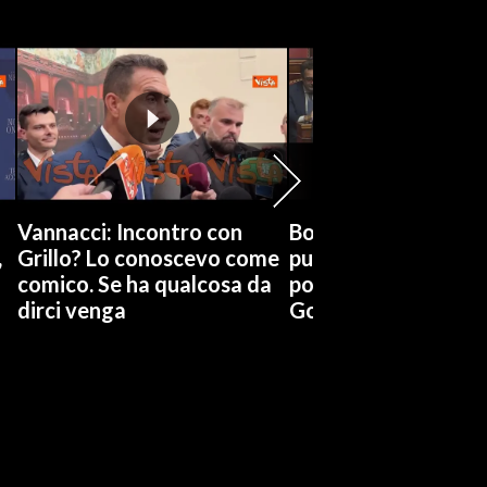
Vannacci: Incontro con
Boccia (Pd) su conti
,
Grillo? Lo conoscevo come
pubblici a Giorgetti
comico. Se ha qualcosa da
possiamo affidarci a
dirci venga
Governo a occhi chi