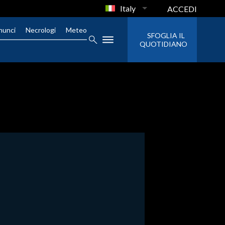
Italy
ACCEDI
nunci
Necrologi
Meteo
SFOGLIA IL
QUOTIDIANO