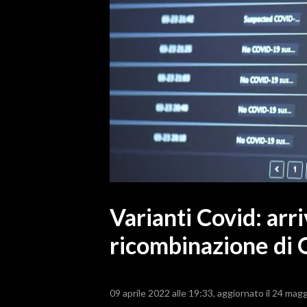
MEDIO CAMPIDANO
ORISTANO E PROVINCIA
SASSARI E PROVINCIA
GALLURA
NUORO E PROVINCIA
OGLIASTRA
AGENDA
CRONACA
ITALIA
MONDO
Varianti Covid: arriv
ricombinazione di
POLITICA
ECONOMIA
09 aprile 2022 alle 19:33
aggiornato il 24 magg
SERVIZI ALLE IMPRESE