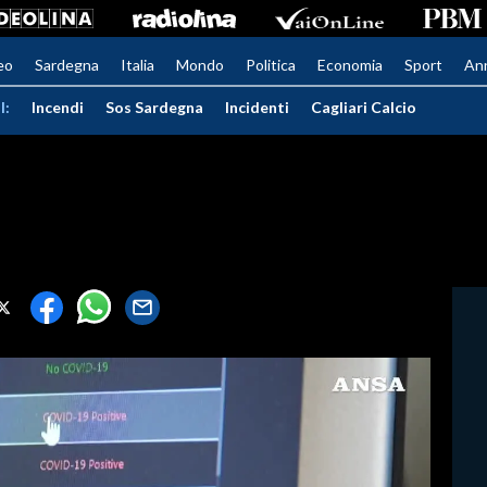
eo
Sardegna
Italia
Mondo
Politica
Economia
Sport
An
I:
Incendi
Sos Sardegna
Incidenti
Cagliari Calcio