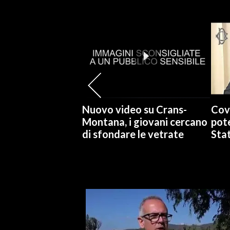
SPETTACOLI
GOSSIP
SALUTE
SARDEGNA TURISMO
Nuovo video su Crans-
Cov
Montana, i giovani cercano
pote
SARDI NEL MONDO
di sfondare le vetrate
Stat
NOTIZIE
EVENTI
#CARAUNIONE
3 MINUTI CON
INSULARITÀ