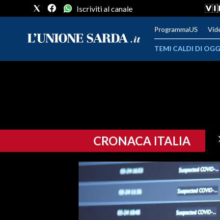
Iscriviti al canale
ProgrammaUS
Vid
TEMI CALDI DI OGG
METEO
COMUNI AL VOTO
VIDEO
CRONACA ITALIA
FOTO
CRONACA SARDEGNA
CAGLIARI
PROVINCIA DI CAGLIARI
SULCIS IGLESIENTE