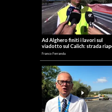
INFO AZIENDE
ABBONATI
ANNUNCI
NECROLOGI
Ad Alghero finiti i lavori sul
PUBBLICITÀ
viadotto sul Calich: strada ria
SPIAGGE
Franco Ferrandu
STORE