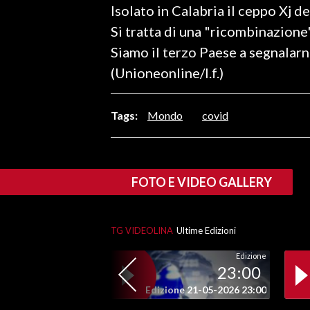
Isolato in Calabria il ceppo Xj d
LAVORO
Si tratta di una "ricombinazione
BANDI
Siamo il terzo Paese a segnalarn
(Unioneonline/l.f.)
SPORT IN SARDEGNA
SPORT
Tags:
Mondo
covid
RISULTATI E CLASSIFICHE
CALCIO
CALCIO REGIONALE
FOTO E VIDEO GALLERY
BASKET
VOLLEY
TG VIDEOLINA
Ultime Edizioni
MOTORI
TENNIS
Edizione
23:00
ALTRI SPORT
Edizione 21-05-2026 23:00
CULTURA