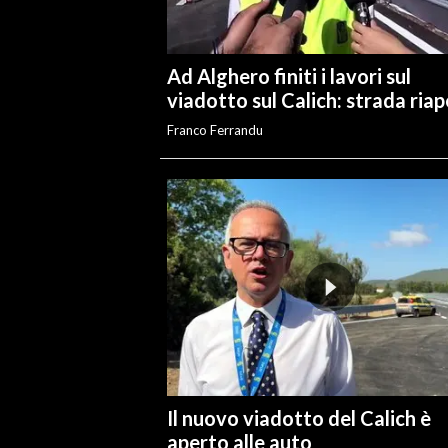
INFO AZIENDE
Ad Alghero finiti i lavori sul
ABBONATI
viadotto sul Calich: strada ria
ANNUNCI
Franco Ferrandu
NECROLOGI
PUBBLICITÀ
SPIAGGE
STORE
Il nuovo viadotto del Calich è
aperto alle auto