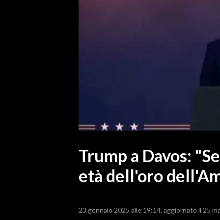
MEDIO CAMPIDANO
ORISTANO E PROVINCIA
SASSARI E PROVINCIA
GALLURA
NUORO E PROVINCIA
OGLIASTRA
AGENDA
CRONACA
ITALIA
MONDO
Trump a Davos: "Set
età dell'oro dell'A
POLITICA
ECONOMIA
23 gennaio 2025 alle 19:14
aggiornato il 25 m
SERVIZI ALLE IMPRESE