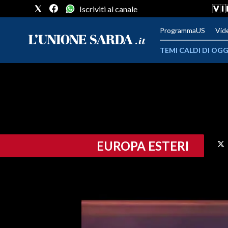
Iscriviti al canale
ProgrammaUS
Vid
TEMI CALDI DI OGG
METEO
COMUNI AL VOTO
VIDEO
EUROPA ESTERI
FOTO
CRONACA SARDEGNA
CAGLIARI
PROVINCIA DI CAGLIARI
SULCIS IGLESIENTE