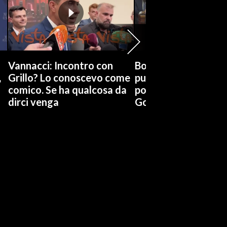
Vannacci: Incontro con
Boccia (Pd) su conti
,
Grillo? Lo conoscevo come
pubblici a Giorgetti
comico. Se ha qualcosa da
possiamo affidarci a
dirci venga
Governo a occhi chi