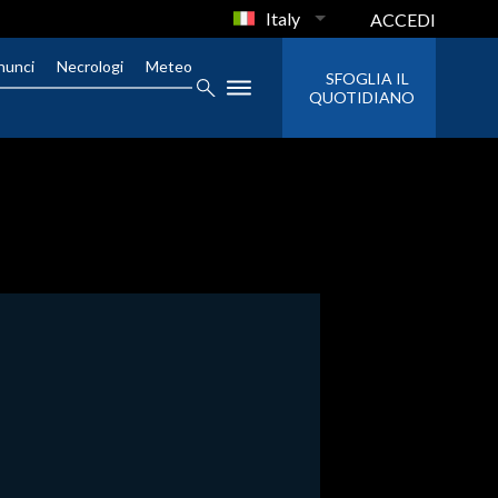
Italy
ACCEDI
nunci
Necrologi
Meteo
SFOGLIA IL
QUOTIDIANO