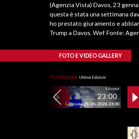
(Agenzia Vista) Davos, 23 gennai
LAVORO
questa è stata una settimana davv
BANDI
ho prestato giuramento e abbiamo
Trump a Davos. Wef Fonte: Agen
SPORT IN SARDEGNA
SPORT
FOTO E VIDEO GALLERY
RISULTATI E CLASSIFICHE
CALCIO
CALCIO REGIONALE
TG VIDEOLINA
Ultime Edizioni
BASKET
Edizione
23:00
VOLLEY
Edizione 21-05-2026 23:00
MOTORI
TENNIS
ALTRI SPORT
CULTURA