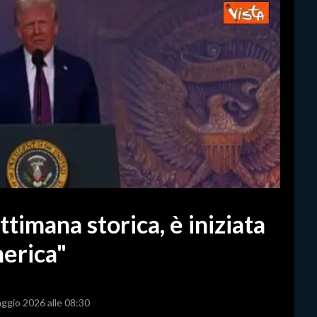
timana storica, è iniziata
merica"
aggio 2026 alle 08:30