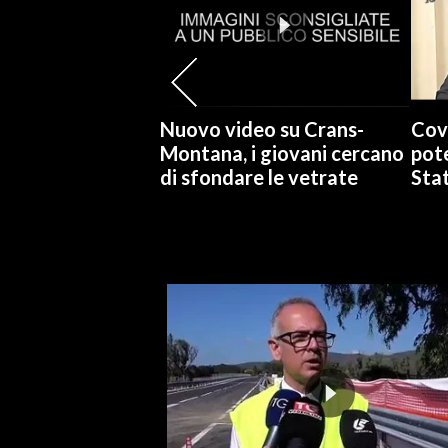
SPETTACOLI
GOSSIP
Nuovo video su Crans-
Cov
SALUTE
Montana, i giovani cercano
pote
di sfondare le vetrate
Stat
SARDEGNA TURISMO
SARDI NEL MONDO
NOTIZIE
EVENTI
#CARAUNIONE
3 MINUTI CON
INSULARITÀ