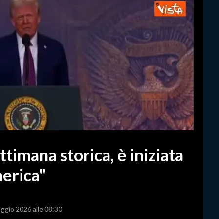
timana storica, è iniziata
merica"
aggio 2026 alle 08:30