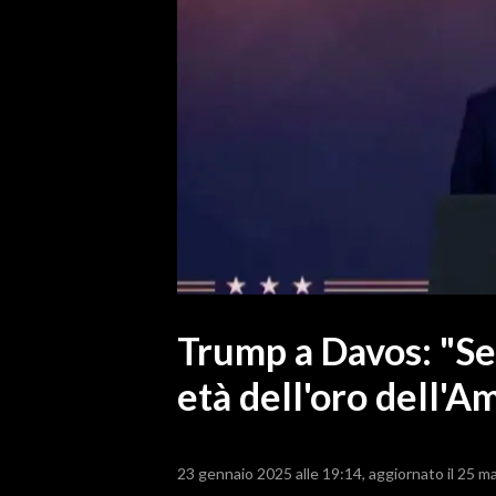
MEDIO CAMPIDANO
ORISTANO E PROVINCIA
SASSARI E PROVINCIA
GALLURA
NUORO E PROVINCIA
OGLIASTRA
AGENDA
CRONACA
ITALIA
MONDO
Trump a Davos: "Set
età dell'oro dell'A
POLITICA
ECONOMIA
23 gennaio 2025 alle 19:14
aggiornato il 25 m
SERVIZI ALLE IMPRESE