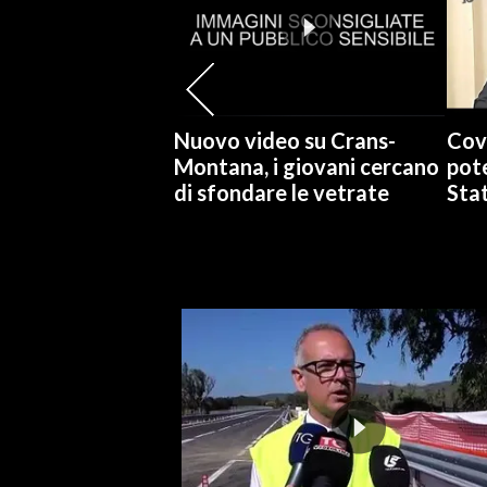
SPETTACOLI
GOSSIP
Nuovo video su Crans-
Cov
SALUTE
Montana, i giovani cercano
pote
di sfondare le vetrate
Stat
SARDEGNA TURISMO
SARDI NEL MONDO
NOTIZIE
EVENTI
#CARAUNIONE
3 MINUTI CON
INSULARITÀ