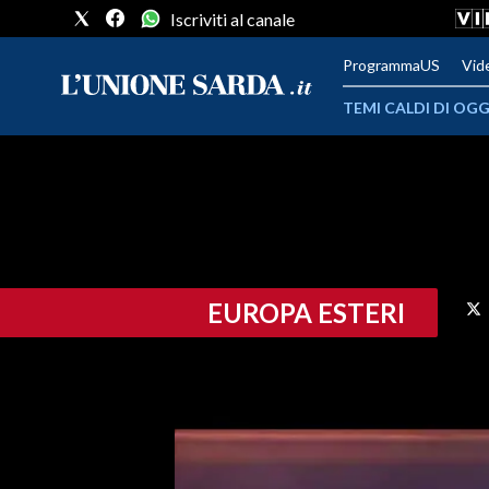
Iscriviti al canale
ProgrammaUS
Vid
TEMI CALDI DI OGG
METEO
COMUNI AL VOTO
VIDEO
EUROPA ESTERI
FOTO
CRONACA SARDEGNA
CAGLIARI
PROVINCIA DI CAGLIARI
SULCIS IGLESIENTE