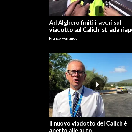
INFO AZIENDE
Ad Alghero finiti i lavori sul
ABBONATI
viadotto sul Calich: strada ria
ANNUNCI
Franco Ferrandu
NECROLOGI
PUBBLICITÀ
SPIAGGE
STORE
Il nuovo viadotto del Calich è
aperto alle auto