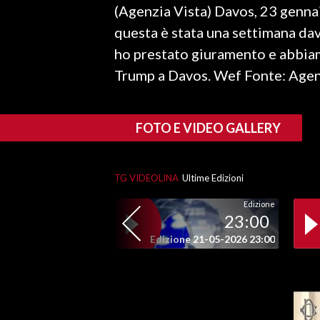
(Agenzia Vista) Davos, 23 gennai
LAVORO
questa è stata una settimana davv
BANDI
ho prestato giuramento e abbiamo
Trump a Davos. Wef Fonte: Agen
SPORT IN SARDEGNA
SPORT
FOTO E VIDEO GALLERY
RISULTATI E CLASSIFICHE
CALCIO
CALCIO REGIONALE
TG VIDEOLINA
Ultime Edizioni
BASKET
Edizione
23:00
VOLLEY
Edizione 21-05-2026 23:00
MOTORI
TENNIS
ALTRI SPORT
CULTURA