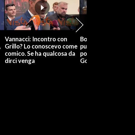
Vannacci: Incontro con
Boccia (Pd) su conti
,
Grillo? Lo conoscevo come
pubblici a Giorgetti
comico. Se ha qualcosa da
possiamo affidarci a
dirci venga
Governo a occhi chi