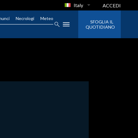
Italy
ACCEDI
nunci
Necrologi
Meteo
SFOGLIA IL
QUOTIDIANO