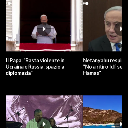
INFO AZIENDE
ABBONATI
ANNUNCI
NECROLOGI
PUBBLICITÀ
SPIAGGE
Il Papa: "Basta violenze in
Netanyahu respinge
STORE
Ucraina e Russia, spazio a
"No a ritiro Idf sen
diplomazia"
Hamas"