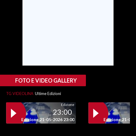
SPETTACOLI
GOSSIP
SALUTE
SARDEGNA TURISMO
SARDI NEL MONDO
FOTO E VIDEO GALLERY
NOTIZIE
EVENTI
TG VIDEOLINA
Ultime Edizioni
#CARAUNIONE
Edizione
23:00
3 MINUTI CON
Edizione 21-05-2026 23:00
Edizione 21-05-
INSULARITÀ