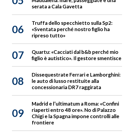
05
Maddalena: mare, passeggiate e una
serata a Cala Gavetta
Truffa dello specchietto sulla Sp2:
06
«Sventata perché nostro figlio ha
ripreso tutto»
07
Quartu: «Cacciati dal b&b perché mio
figlio è autistico». Il gestore smentisce
Dissequestrate Ferrari e Lamborghini:
08
le auto di lusso restituite alla
concessionaria DR7 raggirata
Madrid e l’ultimatum a Roma: «Confini
09
riaperti entro 48 ore». No di Palazzo
Chigi e la Spagna impone controlli alle
frontiere