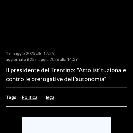
LAVORO
BANDI
SPORT IN SARDEGNA
SPORT
19 maggio 2025 alle 17:35
RISULTATI E CLASSIFICHE
aggiornato il 25 maggio 2026 alle 14:39
CALCIO
Il presidente del Trentino: "Atto istituzionale
CALCIO REGIONALE
contro le prerogative dell'autonomia"
BASKET
VOLLEY
Tags:
Politica
lega
MOTORI
TENNIS
ALTRI SPORT
CULTURA