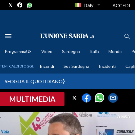
Italy
ACCEDI
METEO
ProgrammaUS
Video
Sardegna
Italia
Mondo
Po
COMUNI AL VOTO
Incendi
Sos Sardegna
Incidenti
Cagli
TEMI CALDI DI OGGI:
VIDEO
SFOGLIA IL QUOTIDIANO
FOTO
MULTIMEDIA
CRONACA SARDEGNA
CAGLIARI
PROVINCIA DI CAGLIARI
SULCIS IGLESIENTE