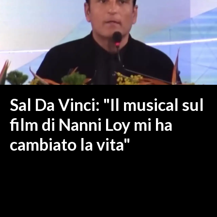
MEDIO CAMPIDANO
ORISTANO E PROVINCIA
SASSARI E PROVINCIA
GALLURA
NUORO E PROVINCIA
OGLIASTRA
AGENDA
Sal Da Vinci: "Il musical sul
CRONACA
film di Nanni Loy mi ha
ITALIA
cambiato la vita"
MONDO
POLITICA
ECONOMIA
SERVIZI ALLE IMPRESE