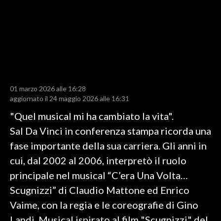
LAVORO
BANDI
SPORT IN SARDEGNA
SPORT
01 marzo 2026 alle 16:28
RISULTATI E CLASSIFICHE
aggiornato il 24 maggio 2026 alle 16:31
CALCIO
"Quel musical mi ha cambiato la vita".
CALCIO REGIONALE
Sal Da Vinci in conferenza stampa ricorda una
BASKET
fase importante della sua carriera. Gli anni in
VOLLEY
cui, dal 2002 al 2006, interpretò il ruolo
MOTORI
principale nel musical “C’era Una Volta…
TENNIS
Scugnizzi” di Claudio Mattone ed Enrico
ALTRI SPORT
Vaime, con la regia e le coreografie di Gino
Landi. Musical ispirato al film "Scugnizzi" del
CULTURA