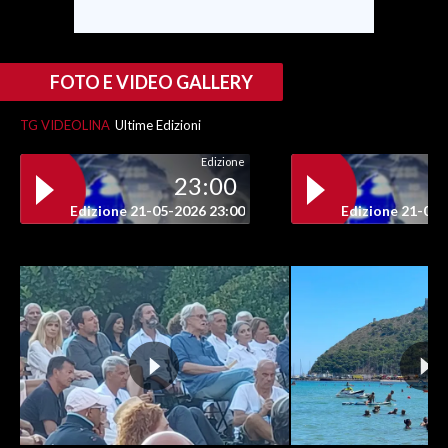
INFO AZIENDE
ABBONATI
FOTO E VIDEO GALLERY
ANNUNCI
TG VIDEOLINA
Ultime Edizioni
NECROLOGI
Edizione
PUBBLICITÀ
23:00
SPIAGGE
Edizione 21-05-2026 23:00
Edizione 21-05-
STORE