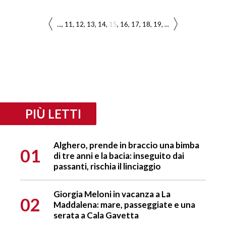
...
11
12
13
14
15
16
17
18
19
...
PIÙ LETTI
Alghero, prende in braccio una bimba
01
di tre anni e la bacia: inseguito dai
passanti, rischia il linciaggio
Giorgia Meloni in vacanza a La
02
Maddalena: mare, passeggiate e una
serata a Cala Gavetta