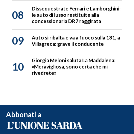
Dissequestrate Ferrari e Lamborghini:
08
le auto di lusso restituite alla
concessionaria DR7 raggirata
09
Auto si ribalta e va a fuoco sulla 131, a
Villagreca: grave il conducente
Giorgia Meloni saluta La Maddalena:
10
«Meravigliosa, sono certa che mi
rivedrete»
Abbonati a