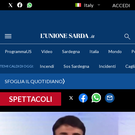
Italy
ACCEDI
METEO
ProgrammaUS
Video
Sardegna
Italia
Mondo
Po
COMUNI AL VOTO
Incendi
Sos Sardegna
Incidenti
Cagli
TEMI CALDI DI OGGI:
VIDEO
SFOGLIA IL QUOTIDIANO
FOTO
SPETTACOLI
CRONACA SARDEGNA
CAGLIARI
PROVINCIA DI CAGLIARI
SULCIS IGLESIENTE