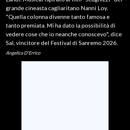
grande cineasta cagliaritano Nanni Loy.
SPETTACOLI
"Quella colonna divenne tanto famosa e
tanto premiata. Mi ha dato la possibilità di
GOSSIP
vedere cose che io neanche conoscevo", dice
SALUTE
Sal, vincitore del Festival di Sanremo 2026.
Angelica D'Errico
SARDEGNA TURISMO
SARDI NEL MONDO
NOTIZIE
EVENTI
#CARAUNIONE
3 MINUTI CON
INSULARITÀ