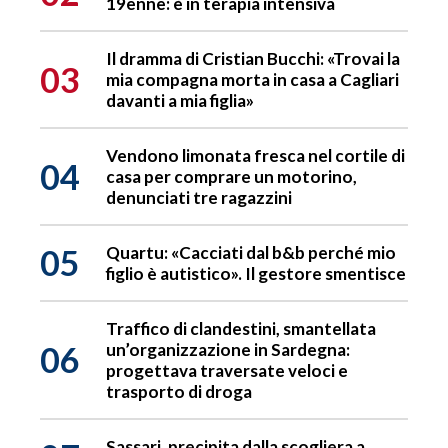
19enne: è in terapia intensiva
Il dramma di Cristian Bucchi: «Trovai la
03
mia compagna morta in casa a Cagliari
davanti a mia figlia»
Vendono limonata fresca nel cortile di
04
casa per comprare un motorino,
denunciati tre ragazzini
05
Quartu: «Cacciati dal b&b perché mio
figlio è autistico». Il gestore smentisce
Traffico di clandestini, smantellata
06
un’organizzazione in Sardegna:
progettava traversate veloci e
trasporto di droga
Sassari, precipita dalla scogliera a