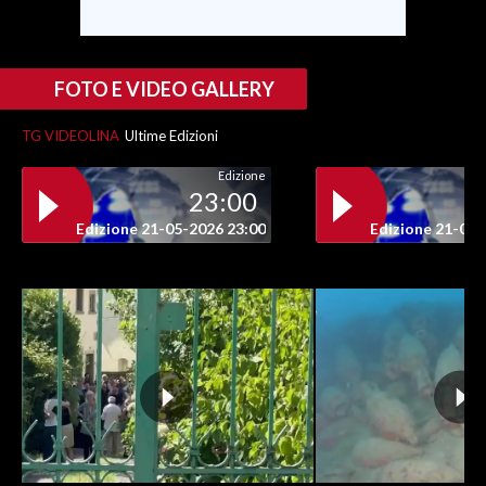
INFO AZIENDE
ABBONATI
FOTO E VIDEO GALLERY
ANNUNCI
TG VIDEOLINA
Ultime Edizioni
NECROLOGI
Edizione
PUBBLICITÀ
23:00
SPIAGGE
Edizione 21-05-2026 23:00
Edizione 21-05-
STORE