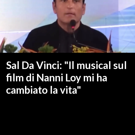
MEDIO CAMPIDANO
ORISTANO E PROVINCIA
SASSARI E PROVINCIA
GALLURA
NUORO E PROVINCIA
OGLIASTRA
AGENDA
Sal Da Vinci: "Il musical sul
CRONACA
film di Nanni Loy mi ha
ITALIA
cambiato la vita"
MONDO
POLITICA
ECONOMIA
SERVIZI ALLE IMPRESE