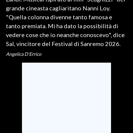
grande cineasta cagliaritano Nanni Loy.
SPETTACOLI
"Quella colonna divenne tanto famosa e
tanto premiata. Mi ha dato la possibilità di
GOSSIP
vedere cose che io neanche conoscevo", dice
SALUTE
Sal, vincitore del Festival di Sanremo 2026.
Angelica D'Errico
SARDEGNA TURISMO
SARDI NEL MONDO
NOTIZIE
EVENTI
#CARAUNIONE
3 MINUTI CON
INSULARITÀ