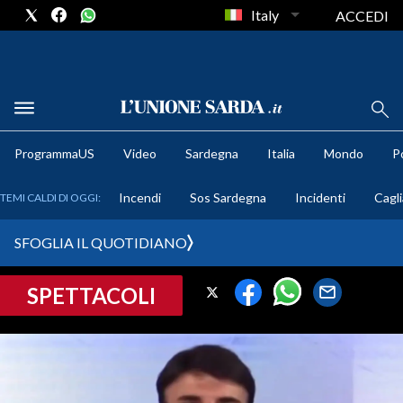
Italy
ACCEDI
METEO
ProgrammaUS
Video
Sardegna
Italia
Mondo
Po
COMUNI AL VOTO
Incendi
Sos Sardegna
Incidenti
Cagli
TEMI CALDI DI OGGI:
VIDEO
SFOGLIA IL QUOTIDIANO
FOTO
SPETTACOLI
CRONACA SARDEGNA
CAGLIARI
PROVINCIA DI CAGLIARI
SULCIS IGLESIENTE