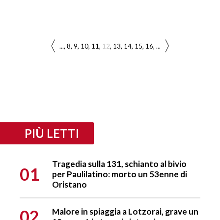
...
8
9
10
11
12
13
14
15
16
...
PIÙ LETTI
Tragedia sulla 131, schianto al bivio
01
per Paulilatino: morto un 53enne di
Oristano
02
Malore in spiaggia a Lotzorai, grave un