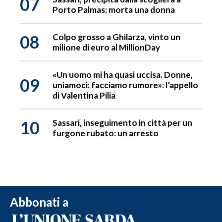
07
Porto Palmas: morta una donna
08
Colpo grosso a Ghilarza, vinto un
milione di euro al MillionDay
«Un uomo mi ha quasi uccisa. Donne,
09
uniamoci: facciamo rumore»: l’appello
di Valentina Pilia
10
Sassari, inseguimento in città per un
furgone rubato: un arresto
Abbonati a