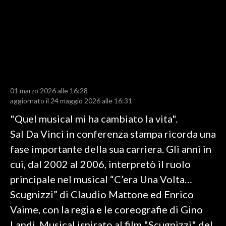
LAVORO
BANDI
SPORT IN SARDEGNA
SPORT
01 marzo 2026 alle 16:28
RISULTATI E CLASSIFICHE
aggiornato il 24 maggio 2026 alle 16:31
CALCIO
"Quel musical mi ha cambiato la vita".
CALCIO REGIONALE
Sal Da Vinci in conferenza stampa ricorda una
BASKET
fase importante della sua carriera. Gli anni in
VOLLEY
cui, dal 2002 al 2006, interpretò il ruolo
MOTORI
principale nel musical “C’era Una Volta…
TENNIS
Scugnizzi” di Claudio Mattone ed Enrico
ALTRI SPORT
Vaime, con la regia e le coreografie di Gino
Landi. Musical ispirato al film "Scugnizzi" del
CULTURA