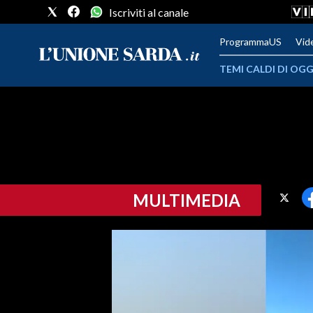
Iscriviti al canale
ProgrammaUS
Vid
TEMI CALDI DI OGG
METEO
COMUNI AL VOTO
VIDEO
MULTIMEDIA
FOTO
CRONACA SARDEGNA
CAGLIARI
PROVINCIA DI CAGLIARI
SULCIS IGLESIENTE