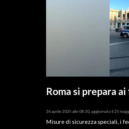
MEDIO CAMPIDANO
ORISTANO E PROVINCIA
SASSARI E PROVINCIA
GALLURA
NUORO E PROVINCIA
OGLIASTRA
AGENDA
CRONACA
ITALIA
MONDO
Roma si prepara ai 
POLITICA
26 aprile 2025 alle 08:30
aggiornato il 25 magg
ECONOMIA
Misure di sicurezza speciali, i 
SERVIZI ALLE IMPRESE