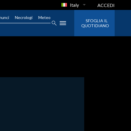
Italy
ACCEDI
nunci
Necrologi
Meteo
SFOGLIA IL
QUOTIDIANO