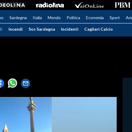
eo
Sardegna
Italia
Mondo
Politica
Economia
Sport
An
I:
Incendi
Sos Sardegna
Incidenti
Cagliari Calcio