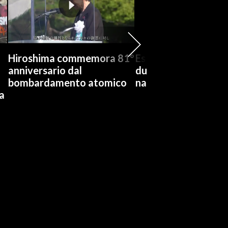
Hiroshima commemora 81°
Esercito ucraino col
anniversario dal
due raffinerie in Rus
bombardamento atomico
navi russe nel Mar 
a