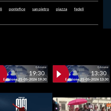
li
pontefice
san pietro
piazza
fedeli
Edizione
Edizione
19:30
13:30
Edizione 21-05-2026 19:30
Edizione 21-05-2026 13:30