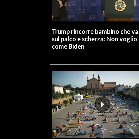
INFO AZIENDE
ABBONATI
Trump rincorre bambino che v
ANNUNCI
sul palco e scherza: Non voglio
NECROLOGI
come Biden
PUBBLICITÀ
SPIAGGE
STORE