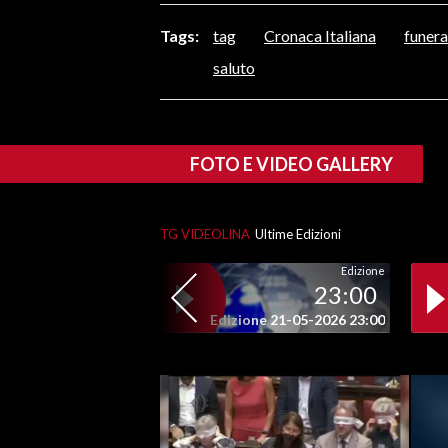
LAVORO
Tags:
tag
Cronaca Italiana
funera
BANDI
saluto
SPORT IN SARDEGNA
SPORT
FOTO E VIDEO GALLERY
RISULTATI E CLASSIFICHE
CALCIO
TG VIDEOLINA
Ultime Edizioni
CALCIO REGIONALE
Edizione
BASKET
23:00
VOLLEY
Edizione 21-05-2026 23:00
MOTORI
TENNIS
ALTRI SPORT
CULTURA