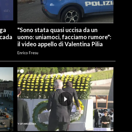
aga
"Sono stata quasi uccisa da un
 cada
uomo: uniamoci, facciamo rumore":
il video appello di Valentina Pilia
Enrico Fresu