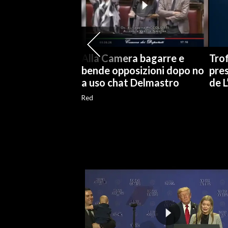
SPETTACOLI
GOSSIP
Alla Camera bagarre e
Trof
bende opposizioni dopo no
pres
SALUTE
a uso chat Delmastro
de 
SARDEGNA TURISMO
Red
SARDI NEL MONDO
NOTIZIE
EVENTI
#CARAUNIONE
3 MINUTI CON
INSULARITÀ