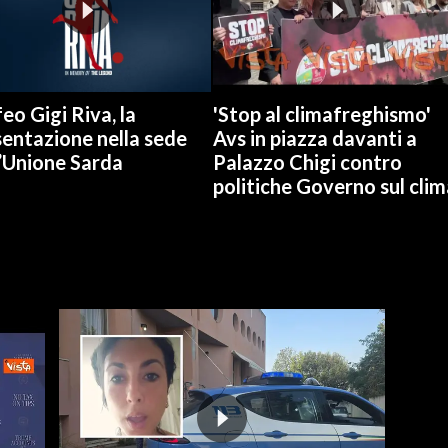
eo Gigi Riva, la
'Stop al climafreghismo'
entazione nella sede
Avs in piazza davanti a
L’Unione Sarda
Palazzo Chigi contro
politiche Governo sul clim