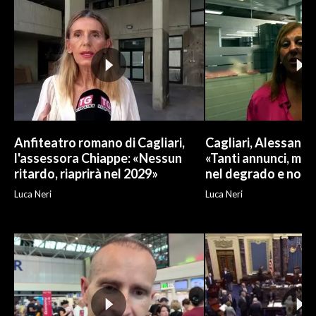
INFO AZIENDE
ABBONATI
ANNUNCI
NECROLOGI
PUBBLICITÀ
SPIAGGE
Anfiteatro romano di Cagliari,
Cagliari, Alessand
l'assessora Chiappe: «Nessun
«Tanti annunci, ma l
STORE
ritardo, riaprirà nel 2029»
nel degrado e non r
Luca Neri
Luca Neri