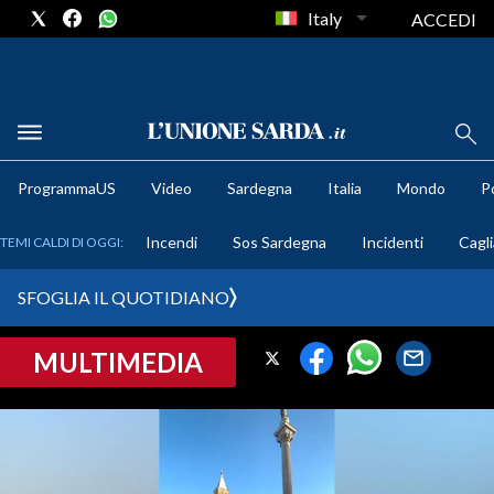
Italy
ACCEDI
METEO
ProgrammaUS
Video
Sardegna
Italia
Mondo
Po
COMUNI AL VOTO
Incendi
Sos Sardegna
Incidenti
Cagli
TEMI CALDI DI OGGI:
VIDEO
SFOGLIA IL QUOTIDIANO
FOTO
MULTIMEDIA
CRONACA SARDEGNA
CAGLIARI
PROVINCIA DI CAGLIARI
SULCIS IGLESIENTE