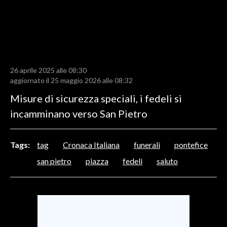
LAVORO
BANDI
SPORT IN SARDEGNA
26 aprile 2025 alle 08:30
SPORT
aggiornato il 25 maggio 2026 alle 08:32
RISULTATI E CLASSIFICHE
Misure di sicurezza speciali, i fedeli si
CALCIO
incamminano verso San Pietro
CALCIO REGIONALE
BASKET
Tags:
tag
Cronaca Italiana
funerali
pontefice
VOLLEY
san pietro
piazza
fedeli
saluto
MOTORI
TENNIS
ALTRI SPORT
CULTURA