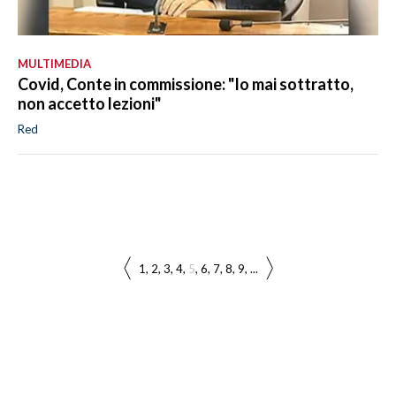
MULTIMEDIA
Covid, Conte in commissione: "Io mai sottratto,
non accetto lezioni"
Red
1
2
3
4
5
6
7
8
9
...