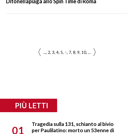
Ditonellapiaga allo Spin Time di Roma
...
2
3
4
5
6
7
8
9
10
...
PIÙ LETTI
Tragedia sulla 131, schianto al bivio
01
per Paulilatino: morto un 53enne di