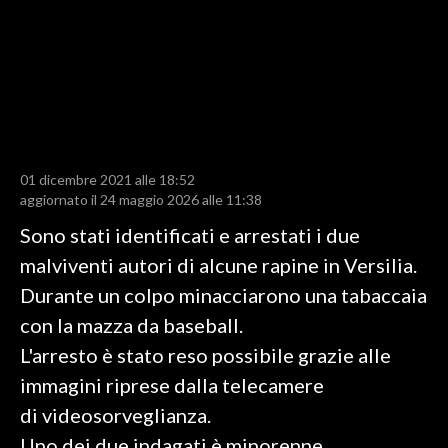
LAVORO
BANDI
SPORT IN SARDEGNA
SPORT
01 dicembre 2021 alle 18:52
RISULTATI E CLASSIFICHE
aggiornato il 24 maggio 2026 alle 11:38
CALCIO
Sono stati identificati e arrestati i due
CALCIO REGIONALE
malviventi autori di alcune rapine in Versilia.
BASKET
Durante un colpo minacciarono una tabaccaia
VOLLEY
con la mazza da baseball.
MOTORI
L'arresto è stato reso possibile grazie alle
TENNIS
immagini riprese dalla telecamere
ALTRI SPORT
di videosorveglianza.
Uno dei due indagati è minorenne.
CULTURA