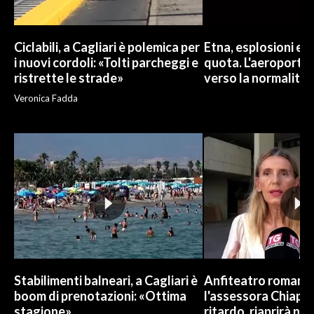
Ciclabili, a Cagliari è polemica per
Etna, esplosioni e c
i nuovi cordoli: «Tolti parcheggi e
quota. L'aeroporto 
ristrette le strade»
verso la normalità
Veronica Fadda
Stabilimenti balneari, a Cagliari è
Anfiteatro romano d
boom di prenotazioni: «Ottima
l'assessora Chiapp
stagione»
ritardo, riaprirà ne