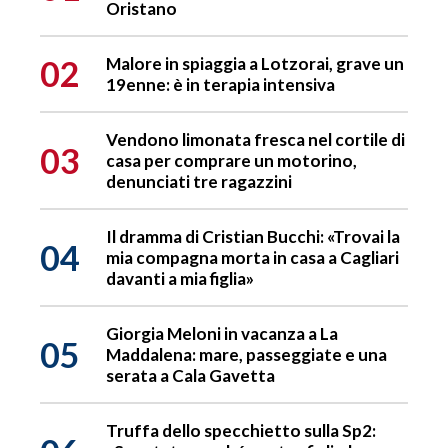
Oristano
02
Malore in spiaggia a Lotzorai, grave un
19enne: è in terapia intensiva
Vendono limonata fresca nel cortile di
03
casa per comprare un motorino,
denunciati tre ragazzini
Il dramma di Cristian Bucchi: «Trovai la
04
mia compagna morta in casa a Cagliari
davanti a mia figlia»
Giorgia Meloni in vacanza a La
05
Maddalena: mare, passeggiate e una
serata a Cala Gavetta
Truffa dello specchietto sulla Sp2: