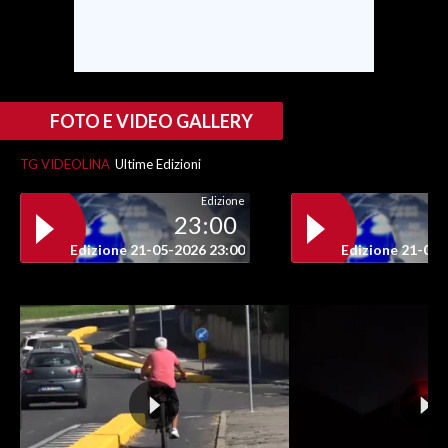
INFO AZIENDE
ABBONATI
ANNUNCI
FOTO E VIDEO GALLERY
NECROLOGI
TG VIDEOLINA
Ultime Edizioni
PUBBLICITÀ
SPIAGGE
Edizione
23:00
STORE
Edizione 21-05-2026 23:00
Edizione 21-05-