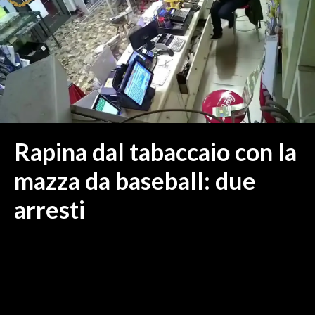
MEDIO CAMPIDANO
ORISTANO E PROVINCIA
SASSARI E PROVINCIA
GALLURA
NUORO E PROVINCIA
OGLIASTRA
AGENDA
Rapina dal tabaccaio con la
CRONACA
mazza da baseball: due
ITALIA
arresti
MONDO
POLITICA
ECONOMIA
SERVIZI ALLE IMPRESE