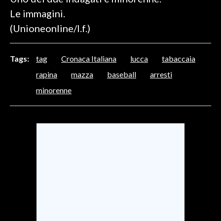
Le immagini.
SPETTACOLI
(Unioneonline/l.f.)
GOSSIP
Tags:
tag
Cronaca Italiana
lucca
tabaccaia
SALUTE
rapina
mazza
baseball
arresti
minorenne
SARDEGNA TURISMO
SARDI NEL MONDO
NOTIZIE
EVENTI
#CARAUNIONE
3 MINUTI CON
INSULARITÀ