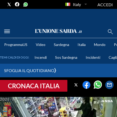
Italy
ACCEDI
METEO
ProgrammaUS
Video
Sardegna
Italia
Mondo
Po
COMUNI AL VOTO
Incendi
Sos Sardegna
Incidenti
Cagli
TEMI CALDI DI OGGI:
VIDEO
SFOGLIA IL QUOTIDIANO
FOTO
CRONACA ITALIA
CRONACA SARDEGNA
CAGLIARI
PROVINCIA DI CAGLIARI
SULCIS IGLESIENTE