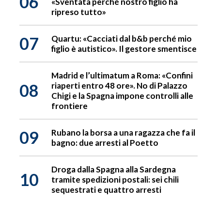
06
«Sventata perché nostro figlio ha
ripreso tutto»
07
Quartu: «Cacciati dal b&b perché mio
figlio è autistico». Il gestore smentisce
Madrid e l’ultimatum a Roma: «Confini
08
riaperti entro 48 ore». No di Palazzo
Chigi e la Spagna impone controlli alle
frontiere
09
Rubano la borsa a una ragazza che fa il
bagno: due arresti al Poetto
Droga dalla Spagna alla Sardegna
10
tramite spedizioni postali: sei chili
sequestrati e quattro arresti