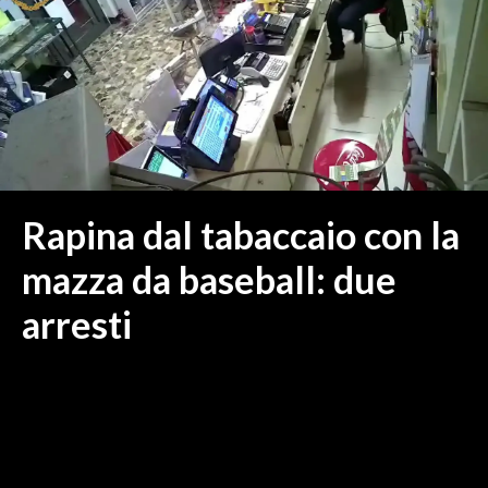
MEDIO CAMPIDANO
ORISTANO E PROVINCIA
SASSARI E PROVINCIA
GALLURA
NUORO E PROVINCIA
OGLIASTRA
AGENDA
Rapina dal tabaccaio con la
CRONACA
mazza da baseball: due
ITALIA
arresti
MONDO
POLITICA
ECONOMIA
SERVIZI ALLE IMPRESE