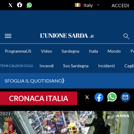
Italy
ACCEDI
METEO
ProgrammaUS
Video
Sardegna
Italia
Mondo
Po
COMUNI AL VOTO
Incendi
Sos Sardegna
Incidenti
Cagli
TEMI CALDI DI OGGI:
VIDEO
SFOGLIA IL QUOTIDIANO
FOTO
CRONACA ITALIA
CRONACA SARDEGNA
CAGLIARI
PROVINCIA DI CAGLIARI
SULCIS IGLESIENTE