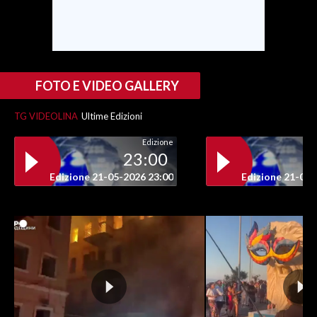
INFO AZIENDE
ABBONATI
ANNUNCI
FOTO E VIDEO GALLERY
NECROLOGI
TG VIDEOLINA
Ultime Edizioni
PUBBLICITÀ
SPIAGGE
Edizione
23:00
STORE
Edizione 21-05-2026 23:00
Edizione 21-05-