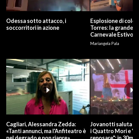
Odessa sotto attacco, i
Esplosione di color
soccorritori in azione
Torres: la grande sf
Carnevale Estivo
Mariangela Pala
Cagliari, Alessandra Zedda:
Jovanotti saluta l
«Tanti annunci, ma l'Anfiteatro è
i Quattro Mori e "
nel degrado e non riapre»
reposare": in 30mila 