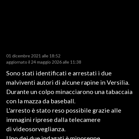
LAVORO
BANDI
SPORT IN SARDEGNA
SPORT
01 dicembre 2021 alle 18:52
RISULTATI E CLASSIFICHE
aggiornato il 24 maggio 2026 alle 11:38
CALCIO
Sono stati identificati e arrestati i due
CALCIO REGIONALE
malviventi autori di alcune rapine in Versilia.
BASKET
Durante un colpo minacciarono una tabaccaia
VOLLEY
con la mazza da baseball.
MOTORI
L'arresto è stato reso possibile grazie alle
TENNIS
immagini riprese dalla telecamere
ALTRI SPORT
di videosorveglianza.
Uno dei due indagati è minorenne.
CULTURA