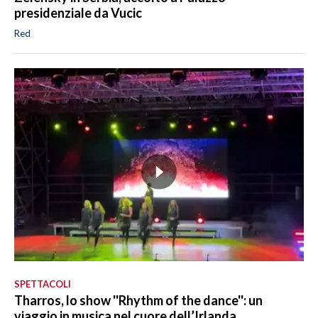
presidenziale da Vucic
Red
SPETTACOLI
Tharros, lo show ''Rhythm of the dance'': un
viaggio in musica nel cuore dell’Irlanda