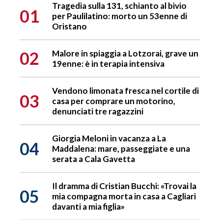
Tragedia sulla 131, schianto al bivio
01
per Paulilatino: morto un 53enne di
Oristano
02
Malore in spiaggia a Lotzorai, grave un
19enne: è in terapia intensiva
Vendono limonata fresca nel cortile di
03
casa per comprare un motorino,
denunciati tre ragazzini
Giorgia Meloni in vacanza a La
04
Maddalena: mare, passeggiate e una
serata a Cala Gavetta
Il dramma di Cristian Bucchi: «Trovai la
05
mia compagna morta in casa a Cagliari
davanti a mia figlia»