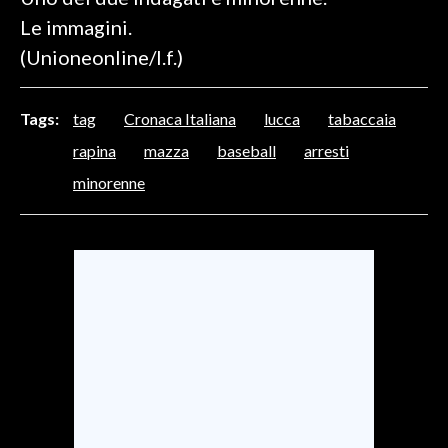
Le immagini.
SPETTACOLI
(Unioneonline/l.f.)
GOSSIP
Tags:
tag
Cronaca Italiana
lucca
tabaccaia
SALUTE
rapina
mazza
baseball
arresti
minorenne
SARDEGNA TURISMO
SARDI NEL MONDO
NOTIZIE
EVENTI
#CARAUNIONE
3 MINUTI CON
INSULARITÀ