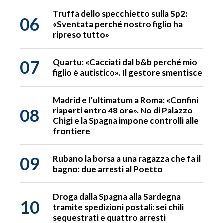
Truffa dello specchietto sulla Sp2:
06
«Sventata perché nostro figlio ha
ripreso tutto»
07
Quartu: «Cacciati dal b&b perché mio
figlio è autistico». Il gestore smentisce
Madrid e l’ultimatum a Roma: «Confini
08
riaperti entro 48 ore». No di Palazzo
Chigi e la Spagna impone controlli alle
frontiere
09
Rubano la borsa a una ragazza che fa il
bagno: due arresti al Poetto
Droga dalla Spagna alla Sardegna
10
tramite spedizioni postali: sei chili
sequestrati e quattro arresti