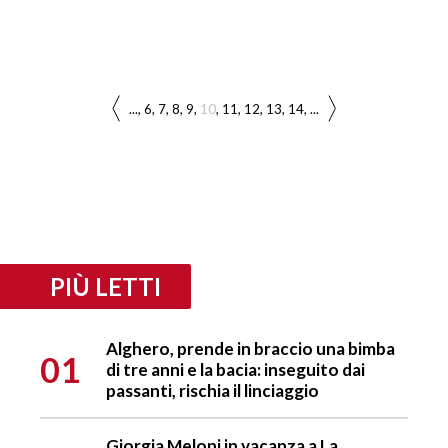
...
6
7
8
9
10
11
12
13
14
...
PIÙ LETTI
Alghero, prende in braccio una bimba
01
di tre anni e la bacia: inseguito dai
passanti, rischia il linciaggio
Giorgia Meloni in vacanza a La