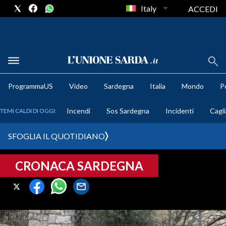
Italy
ACCEDI
METEO
ProgrammaUS
Video
Sardegna
Italia
Mondo
Po
COMUNI AL VOTO
Incendi
Sos Sardegna
Incidenti
Cagli
TEMI CALDI DI OGGI:
VIDEO
SFOGLIA IL QUOTIDIANO
FOTO
CRONACA SARDEGNA
CRONACA SARDEGNA
CAGLIARI
PROVINCIA DI CAGLIARI
SULCIS IGLESIENTE