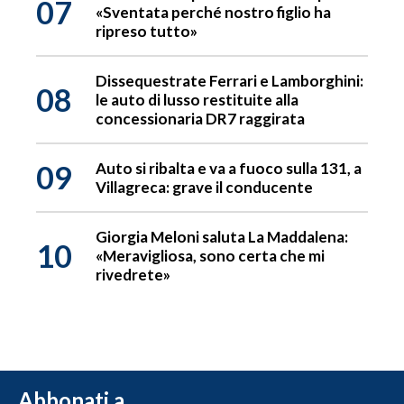
07
«Sventata perché nostro figlio ha
ripreso tutto»
Dissequestrate Ferrari e Lamborghini:
08
le auto di lusso restituite alla
concessionaria DR7 raggirata
09
Auto si ribalta e va a fuoco sulla 131, a
Villagreca: grave il conducente
Giorgia Meloni saluta La Maddalena:
10
«Meravigliosa, sono certa che mi
rivedrete»
Abbonati a