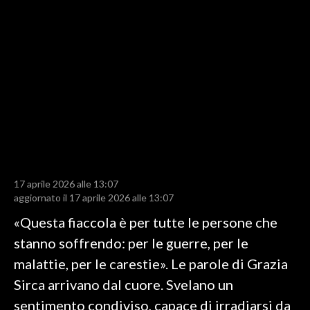
LAVORO
BANDI
SPORT IN SARDEGNA
SPORT
RISULTATI E CLASSIFICHE
CALCIO
CALCIO REGIONALE
17 aprile 2026 alle 13:07
BASKET
aggiornato il 17 aprile 2026 alle 13:07
VOLLEY
«Questa fiaccola è per tutte le persone che
MOTORI
stanno soffrendo: per le guerre, per le
TENNIS
malattie, per le carestie». Le parole di Grazia
ALTRI SPORT
Sirca arrivano dal cuore. Svelano un
sentimento condiviso, capace di irradiarsi da
CULTURA