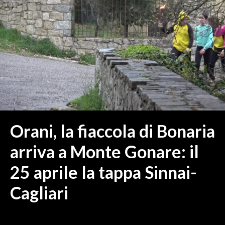
MEDIO CAMPIDANO
ORISTANO E PROVINCIA
SASSARI E PROVINCIA
GALLURA
NUORO E PROVINCIA
OGLIASTRA
AGENDA
CRONACA
Orani, la fiaccola di Bonaria
ITALIA
arriva a Monte Gonare: il
MONDO
25 aprile la tappa Sinnai-
POLITICA
Cagliari
ECONOMIA
SERVIZI ALLE IMPRESE