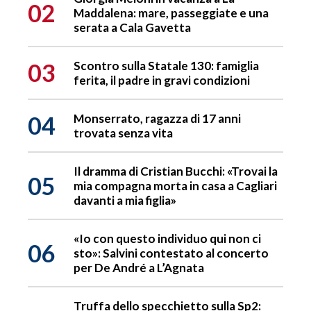
02
Maddalena: mare, passeggiate e una
serata a Cala Gavetta
03
Scontro sulla Statale 130: famiglia
ferita, il padre in gravi condizioni
04
Monserrato, ragazza di 17 anni
trovata senza vita
Il dramma di Cristian Bucchi: «Trovai la
05
mia compagna morta in casa a Cagliari
davanti a mia figlia»
«Io con questo individuo qui non ci
06
sto»: Salvini contestato al concerto
per De André a L’Agnata
Truffa dello specchietto sulla Sp2: