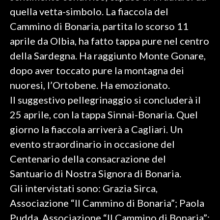
quella vetta-simbolo. La fiaccola del
SPETTACOLI
Cammino di Bonaria, partita lo scorso 11
aprile da Olbia, ha fatto tappa pure nel centro
GOSSIP
della Sardegna. Ha raggiunto Monte Gonare,
SALUTE
dopo aver toccato pure la montagna dei
nuoresi, l’Ortobene. Ha emozionato.
SARDEGNA TURISMO
Il suggestivo pellegrinaggio si concluderà il
25 aprile, con la tappa Sinnai-Bonaria. Quel
SARDI NEL MONDO
giorno la fiaccola arriverà a Cagliari. Un
NOTIZIE
evento straordinario in occasione del
EVENTI
Centenario della consacrazione del
#CARAUNIONE
Santuario di Nostra Signora di Bonaria.
Gli intervistati sono: Grazia Sirca,
3 MINUTI CON
Associazione “Il Cammino di Bonaria”; Paola
Pudda, Associazione “Il Cammino di Bonaria”;
INSULARITÀ