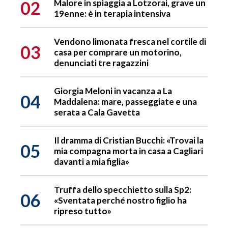
02
Malore in spiaggia a Lotzorai, grave un
19enne: è in terapia intensiva
Vendono limonata fresca nel cortile di
03
casa per comprare un motorino,
denunciati tre ragazzini
Giorgia Meloni in vacanza a La
04
Maddalena: mare, passeggiate e una
serata a Cala Gavetta
Il dramma di Cristian Bucchi: «Trovai la
05
mia compagna morta in casa a Cagliari
davanti a mia figlia»
Truffa dello specchietto sulla Sp2:
06
«Sventata perché nostro figlio ha
ripreso tutto»