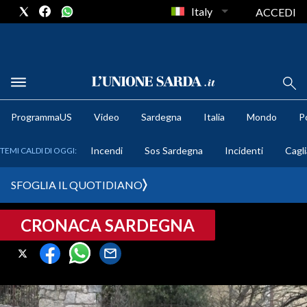
Italy
ACCEDI
METEO
ProgrammaUS
Video
Sardegna
Italia
Mondo
Po
COMUNI AL VOTO
Incendi
Sos Sardegna
Incidenti
Cagli
TEMI CALDI DI OGGI:
VIDEO
SFOGLIA IL QUOTIDIANO
FOTO
CRONACA SARDEGNA
CRONACA SARDEGNA
CAGLIARI
PROVINCIA DI CAGLIARI
SULCIS IGLESIENTE