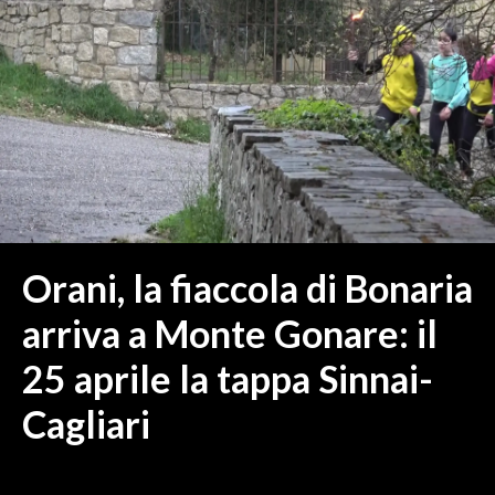
MEDIO CAMPIDANO
ORISTANO E PROVINCIA
SASSARI E PROVINCIA
GALLURA
NUORO E PROVINCIA
OGLIASTRA
AGENDA
CRONACA
Orani, la fiaccola di Bonaria
ITALIA
arriva a Monte Gonare: il
MONDO
25 aprile la tappa Sinnai-
POLITICA
Cagliari
ECONOMIA
SERVIZI ALLE IMPRESE