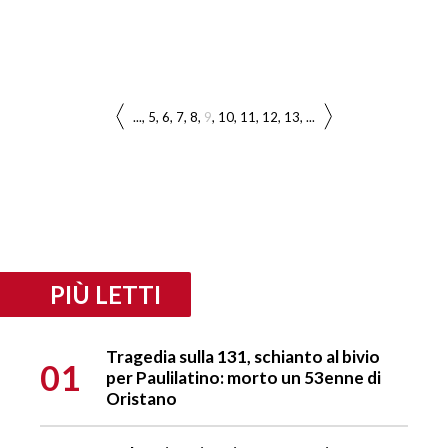
...
5
6
7
8
9
10
11
12
13
...
PIÙ LETTI
Tragedia sulla 131, schianto al bivio
01
per Paulilatino: morto un 53enne di
Oristano