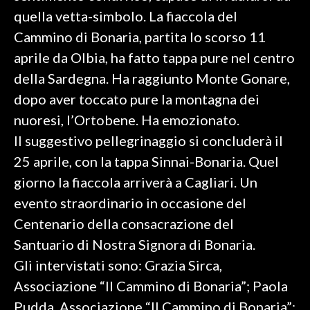
quella vetta-simbolo. La fiaccola del
SPETTACOLI
Cammino di Bonaria, partita lo scorso 11
aprile da Olbia, ha fatto tappa pure nel centro
GOSSIP
della Sardegna. Ha raggiunto Monte Gonare,
SALUTE
dopo aver toccato pure la montagna dei
nuoresi, l’Ortobene. Ha emozionato.
SARDEGNA TURISMO
Il suggestivo pellegrinaggio si concluderà il
25 aprile, con la tappa Sinnai-Bonaria. Quel
SARDI NEL MONDO
giorno la fiaccola arriverà a Cagliari. Un
NOTIZIE
evento straordinario in occasione del
EVENTI
Centenario della consacrazione del
#CARAUNIONE
Santuario di Nostra Signora di Bonaria.
Gli intervistati sono: Grazia Sirca,
3 MINUTI CON
Associazione “Il Cammino di Bonaria”; Paola
Pudda, Associazione “Il Cammino di Bonaria”;
INSULARITÀ