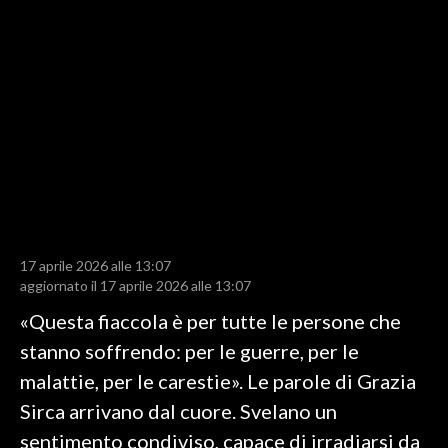
LAVORO
BANDI
SPORT IN SARDEGNA
SPORT
RISULTATI E CLASSIFICHE
CALCIO
CALCIO REGIONALE
17 aprile 2026 alle 13:07
BASKET
aggiornato il 17 aprile 2026 alle 13:07
VOLLEY
«Questa fiaccola è per tutte le persone che
MOTORI
stanno soffrendo: per le guerre, per le
TENNIS
malattie, per le carestie». Le parole di Grazia
ALTRI SPORT
Sirca arrivano dal cuore. Svelano un
sentimento condiviso, capace di irradiarsi da
CULTURA