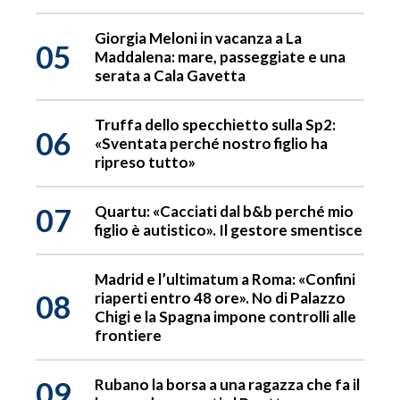
Giorgia Meloni in vacanza a La
05
Maddalena: mare, passeggiate e una
serata a Cala Gavetta
Truffa dello specchietto sulla Sp2:
06
«Sventata perché nostro figlio ha
ripreso tutto»
07
Quartu: «Cacciati dal b&b perché mio
figlio è autistico». Il gestore smentisce
Madrid e l’ultimatum a Roma: «Confini
08
riaperti entro 48 ore». No di Palazzo
Chigi e la Spagna impone controlli alle
frontiere
09
Rubano la borsa a una ragazza che fa il