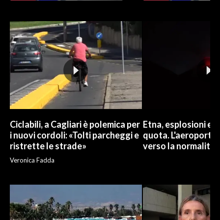
INFO AZIENDE
ABBONATI
ANNUNCI
NECROLOGI
PUBBLICITÀ
SPIAGGE
STORE
Ciclabili, a Cagliari è polemica per
Etna, esplosioni e c
i nuovi cordoli: «Tolti parcheggi e
quota. L'aeroporto 
ristrette le strade»
verso la normalità
Veronica Fadda