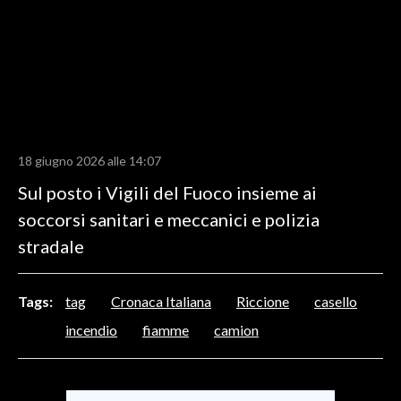
LAVORO
BANDI
SPORT IN SARDEGNA
SPORT
18 giugno 2026 alle 14:07
RISULTATI E CLASSIFICHE
Sul posto i Vigili del Fuoco insieme ai
CALCIO
soccorsi sanitari e meccanici e polizia
CALCIO REGIONALE
stradale
BASKET
VOLLEY
MOTORI
Tags:
tag
Cronaca Italiana
Riccione
casello
TENNIS
incendio
fiamme
camion
ALTRI SPORT
CULTURA