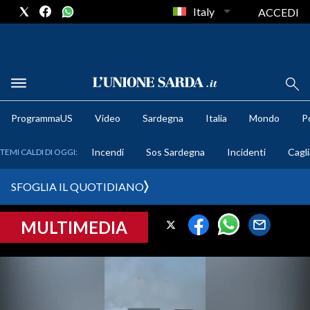
Italy
ACCEDI
METEO
ProgrammaUS
Video
Sardegna
Italia
Mondo
Po
COMUNI AL VOTO
Incendi
Sos Sardegna
Incidenti
Cagli
TEMI CALDI DI OGGI:
VIDEO
SFOGLIA IL QUOTIDIANO
FOTO
MULTIMEDIA
CRONACA SARDEGNA
CAGLIARI
PROVINCIA DI CAGLIARI
SULCIS IGLESIENTE