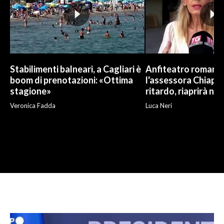
Stabilimenti balneari, a Cagliari è
Anfiteatro romano d
boom di prenotazioni: «Ottima
l'assessora Chiapp
stagione»
ritardo, riaprirà ne
Veronica Fadda
Luca Neri