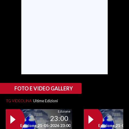
SPETTACOLI
GOSSIP
SALUTE
SARDEGNA TURISMO
SARDI NEL MONDO
NOTIZIE
EVENTI
FOTO E VIDEO GALLERY
#CARAUNIONE
TG VIDEOLINA
Ultime Edizioni
Edizione
3 MINUTI CON
23:00
Edizione 21-05-2026 23:00
Edizione 21-05-
INSULARITÀ