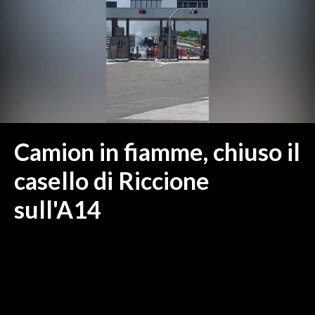
MEDIO CAMPIDANO
ORISTANO E PROVINCIA
SASSARI E PROVINCIA
GALLURA
NUORO E PROVINCIA
OGLIASTRA
AGENDA
Camion in fiamme, chiuso il
CRONACA
casello di Riccione
ITALIA
sull'A14
MONDO
POLITICA
ECONOMIA
SERVIZI ALLE IMPRESE