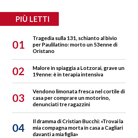
PIÙ LETTI
Tragedia sulla 131, schianto al bivio
01
per Paulilatino: morto un 53enne di
Oristano
02
Malore in spiaggia a Lotzorai, grave un
19enne: è in terapia intensiva
Vendono limonata fresca nel cortile di
03
casa per comprare un motorino,
denunciati tre ragazzini
Il dramma di Cristian Bucchi: «Trovai la
04
mia compagna morta in casa a Cagliari
davanti a mia figlia»