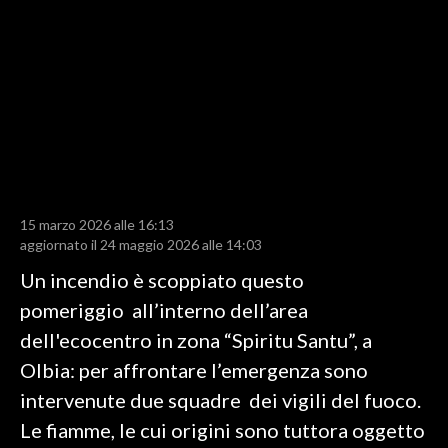
LAVORO
BANDI
SPORT IN SARDEGNA
SPORT
RISULTATI E CLASSIFICHE
CALCIO
15 marzo 2026 alle 16:13
aggiornato il 24 maggio 2026 alle 14:03
CALCIO REGIONALE
BASKET
Un incendio è scoppiato questo
VOLLEY
pomeriggio all’interno dell’area
MOTORI
dell'ecocentro in zona “Spiritu Santu”, a
TENNIS
Olbia: per affrontare l’emergenza sono
ALTRI SPORT
intervenute due squadre dei vigili del fuoco.
Le fiamme, le cui origini sono tuttora oggetto
CULTURA