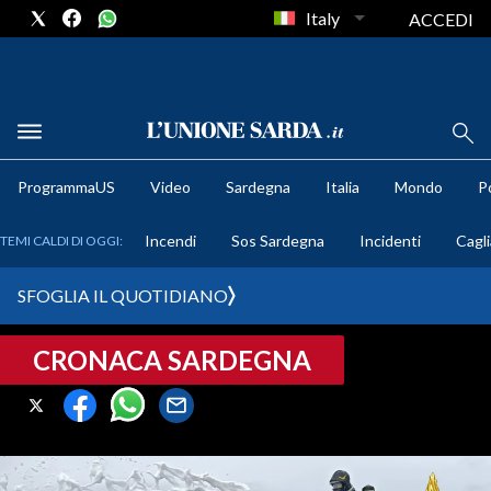
Italy
ACCEDI
METEO
ProgrammaUS
Video
Sardegna
Italia
Mondo
Po
COMUNI AL VOTO
Incendi
Sos Sardegna
Incidenti
Cagli
TEMI CALDI DI OGGI:
VIDEO
SFOGLIA IL QUOTIDIANO
FOTO
CRONACA SARDEGNA
CRONACA SARDEGNA
CAGLIARI
PROVINCIA DI CAGLIARI
SULCIS IGLESIENTE