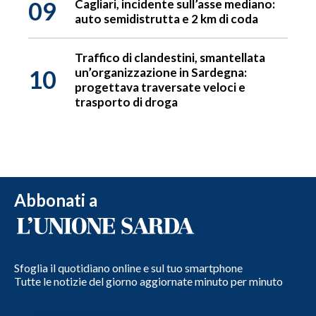
09
Cagliari, incidente sull’asse mediano:
auto semidistrutta e 2 km di coda
Traffico di clandestini, smantellata
10
un’organizzazione in Sardegna:
progettava traversate veloci e
trasporto di droga
Abbonati a
Sfoglia il quotidiano online e sul tuo smartphone
Tutte le notizie del giorno aggiornate minuto per minuto