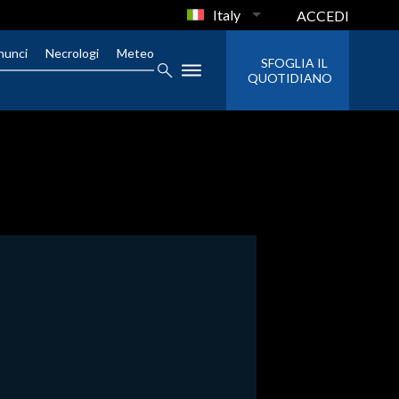
Italy
ACCEDI
nunci
Necrologi
Meteo
SFOGLIA IL
QUOTIDIANO