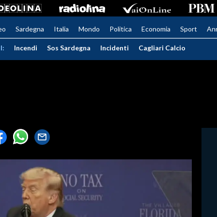
eo
Sardegna
Italia
Mondo
Politica
Economia
Sport
An
I:
Incendi
Sos Sardegna
Incidenti
Cagliari Calcio