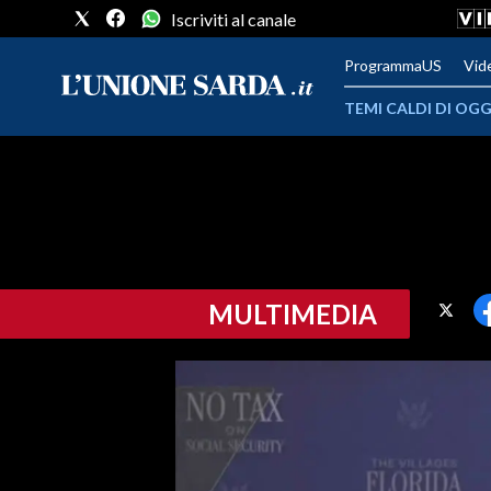
Iscriviti al canale
ProgrammaUS
Vid
TEMI CALDI DI OGG
METEO
COMUNI AL VOTO
VIDEO
MULTIMEDIA
FOTO
CRONACA SARDEGNA
CAGLIARI
PROVINCIA DI CAGLIARI
SULCIS IGLESIENTE