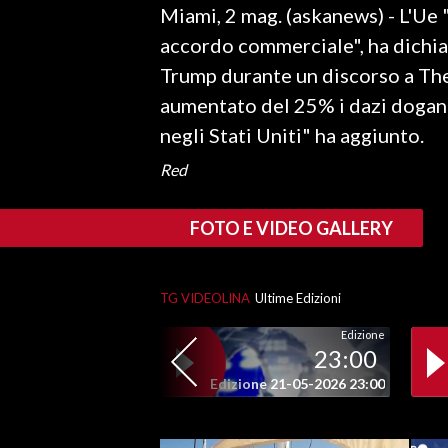
Miami, 2 mag. (askanews) - L'Ue 
LAVORO
accordo commerciale", ha dichiar
BANDI
Trump durante un discorso a The
aumentato del 25% i dazi doganal
SPORT IN SARDEGNA
negli Stati Uniti" ha aggiunto.
SPORT
Red
RISULTATI E CLASSIFICHE
CALCIO
FOTO E VIDEO GALLERY
CALCIO REGIONALE
BASKET
TG VIDEOLINA
Ultime Edizioni
VOLLEY
MOTORI
Edizione
23:00
TENNIS
Edizione 21-05-2026 23:00
ALTRI SPORT
CULTURA