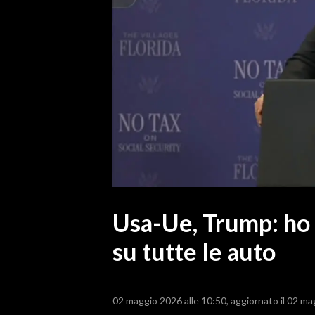
MEDIO CAMPIDANO
ORISTANO E PROVINCIA
SASSARI E PROVINCIA
GALLURA
NUORO E PROVINCIA
OGLIASTRA
AGENDA
CRONACA
ITALIA
MONDO
Usa-Ue, Trump: ho 
su tutte le auto
POLITICA
ECONOMIA
02 maggio 2026 alle 10:50
aggiornato il 02 ma
SERVIZI ALLE IMPRESE