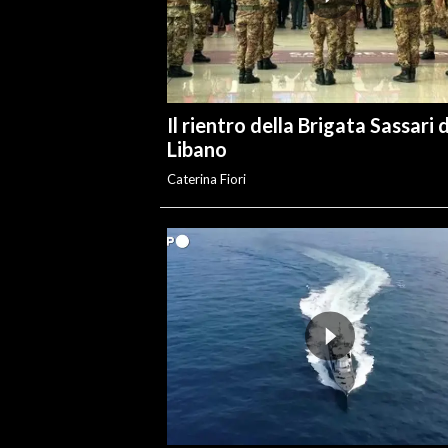
INFO AZIENDE
ABBONATI
ANNUNCI
Il rientro della Brigata Sassari 
NECROLOGI
Libano
PUBBLICITÀ
Caterina Fiori
SPIAGGE
STORE