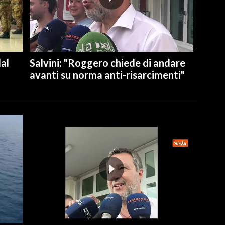
dal
Salvini: "Roggero chiede di andare
avanti su norma anti-risarcimenti"