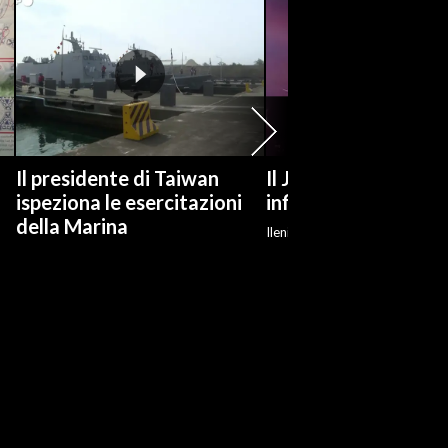
Il presidente di Taiwan
Il Jova Summer Par
ispeziona le esercitazioni
infiamma Olbia
della Marina
Ilenia Giagnoni