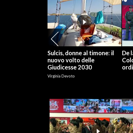
SPETTACOLI
GOSSIP
SALUTE
Sulcis, donne al timone: il
De l
SARDEGNA TURISMO
nuovo volto delle
Col
Giudicesse 2030
ordi
SARDI NEL MONDO
Virginia Devoto
NOTIZIE
EVENTI
#CARAUNIONE
3 MINUTI CON
INSULARITÀ