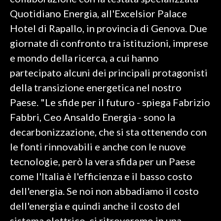
Quotidiano Energia, all'Excelsior Palace
SPETTACOLI
Hotel di Rapallo, in provincia di Genova. Due
giornate di confronto tra istituzioni, imprese
GOSSIP
e mondo della ricerca, a cui hanno
SALUTE
partecipato alcuni dei principali protagonisti
della transizione energetica nel nostro
SARDEGNA TURISMO
Paese. "Le sfide per il futuro - spiega Fabrizio
Fabbri, Ceo Ansaldo Energia - sono la
SARDI NEL MONDO
decarbonizzazione, che si sta ottenendo con
NOTIZIE
le fonti rinnovabili e anche con le nuove
EVENTI
tecnologie, però la vera sfida per un Paese
#CARAUNIONE
come l'Italia è l'efficienza e il basso costo
dell'energia. Se noi non abbadiamo il costo
3 MINUTI CON
dell'energia e quindi anche il costo del
INSULARITÀ
sistema elettrico, ci ritroveremo in una