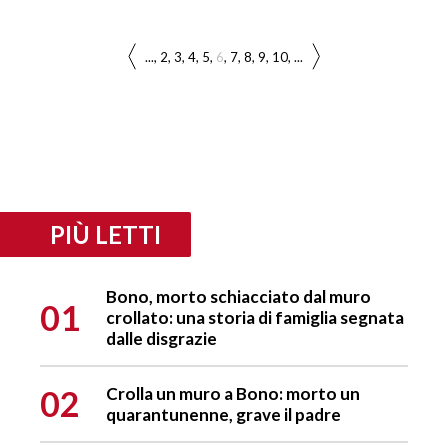
...
2
3
4
5
6
7
8
9
10
...
PIÙ LETTI
Bono, morto schiacciato dal muro
01
crollato: una storia di famiglia segnata
dalle disgrazie
02
Crolla un muro a Bono: morto un
quarantunenne, grave il padre