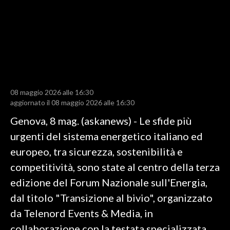
LAVORO
BANDI
SPORT IN SARDEGNA
SPORT
08 maggio 2026 alle 16:30
RISULTATI E CLASSIFICHE
aggiornato il 08 maggio 2026 alle 16:30
CALCIO
Genova, 8 mag. (askanews) - Le sfide più
CALCIO REGIONALE
urgenti del sistema energetico italiano ed
BASKET
europeo, tra sicurezza, sostenibilità e
VOLLEY
competitività, sono state al centro della terza
MOTORI
edizione del Forum Nazionale sull'Energia,
TENNIS
dal titolo "Transizione al bivio", organizzato
ALTRI SPORT
da Telenord Events & Media, in
collaborazione con la testata specializzata
CULTURA