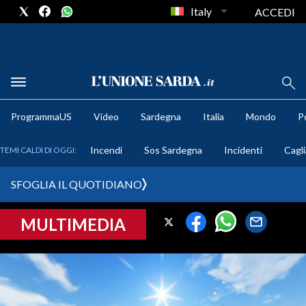
Italy
ACCEDI
METEO
ProgrammaUS
Video
Sardegna
Italia
Mondo
Po
COMUNI AL VOTO
Incendi
Sos Sardegna
Incidenti
Cagli
TEMI CALDI DI OGGI:
VIDEO
SFOGLIA IL QUOTIDIANO
FOTO
MULTIMEDIA
CRONACA SARDEGNA
CAGLIARI
PROVINCIA DI CAGLIARI
SULCIS IGLESIENTE