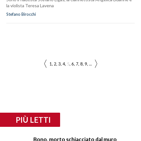
la violista Teresa Lavena
Stefano Birocchi
1
2
3
4
5
6
7
8
9
...
PIÙ LETTI
Bono, morto schiacciato dal muro