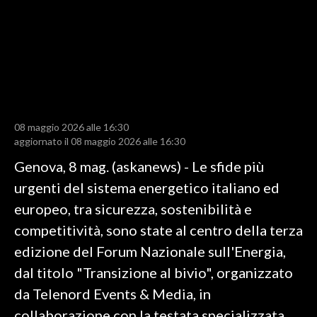
LAVORO
BANDI
SPORT IN SARDEGNA
SPORT
08 maggio 2026 alle 16:30
RISULTATI E CLASSIFICHE
aggiornato il 08 maggio 2026 alle 16:30
CALCIO
Genova, 8 mag. (askanews) - Le sfide più
CALCIO REGIONALE
urgenti del sistema energetico italiano ed
BASKET
europeo, tra sicurezza, sostenibilità e
VOLLEY
competitività, sono state al centro della terza
MOTORI
edizione del Forum Nazionale sull'Energia,
TENNIS
dal titolo "Transizione al bivio", organizzato
ALTRI SPORT
da Telenord Events & Media, in
collaborazione con la testata specializzata
CULTURA