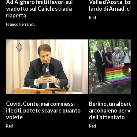
Ad Alghero finiti i lavori sul
Valle d'Aosta, torna
viadotto sul Calich: strada
lardo di Arnad: c'è 
riaperta
Red
Franco Ferrandu
Covid, Conte: mai commessi
Berlino, un albero 
illeciti, potete scavare quanto
arcobaleno per vit
volete
dell'attentato
Red
Red