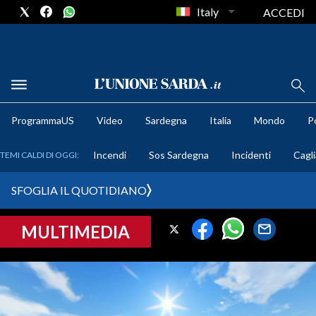
Italy
ACCEDI
METEO
ProgrammaUS
Video
Sardegna
Italia
Mondo
Po
COMUNI AL VOTO
Incendi
Sos Sardegna
Incidenti
Cagli
TEMI CALDI DI OGGI:
VIDEO
SFOGLIA IL QUOTIDIANO
FOTO
MULTIMEDIA
CRONACA SARDEGNA
CAGLIARI
PROVINCIA DI CAGLIARI
SULCIS IGLESIENTE