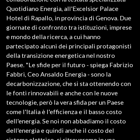
Quotidiano Energia, all'Excelsior Palace
SPETTACOLI
Hotel di Rapallo, in provincia di Genova. Due
giornate di confronto tra istituzioni, imprese
GOSSIP
e mondo della ricerca, a cui hanno
SALUTE
partecipato alcuni dei principali protagonisti
della transizione energetica nel nostro
SARDEGNA TURISMO
Paese. "Le sfide per il futuro - spiega Fabrizio
Fabbri, Ceo Ansaldo Energia - sono la
SARDI NEL MONDO
decarbonizzazione, che si sta ottenendo con
NOTIZIE
le fonti rinnovabili e anche con le nuove
EVENTI
tecnologie, però la vera sfida per un Paese
#CARAUNIONE
come l'Italia è l'efficienza e il basso costo
dell'energia. Se noi non abbadiamo il costo
3 MINUTI CON
dell'energia e quindi anche il costo del
INSULARITÀ
sistema elettrico, ci ritroveremo in una