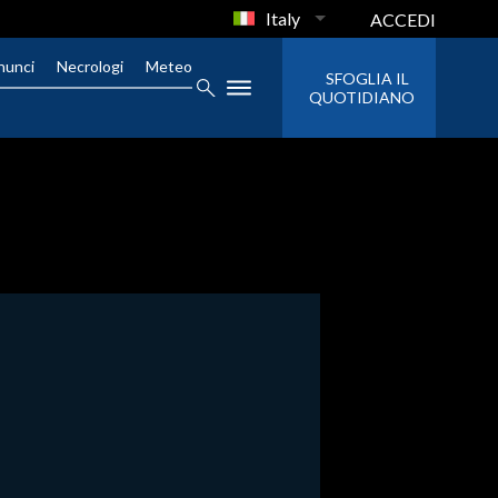
Italy
ACCEDI
nunci
Necrologi
Meteo
SFOGLIA IL
QUOTIDIANO