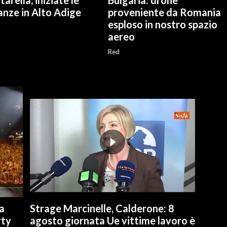
arella, iniziate le
Bulgaria: drone
anze in Alto Adige
proveniente da Romania
esploso in nostro spazio
aereo
Red
a
Strage Marcinelle, Calderone: 8
rty
agosto giornata Ue vittime lavoro è