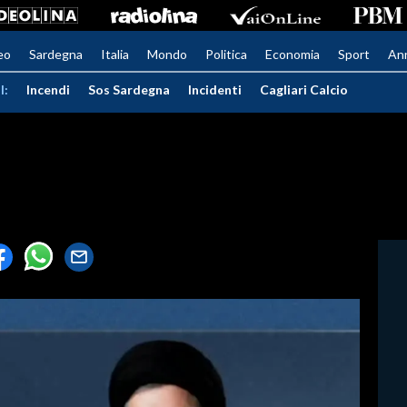
eo
Sardegna
Italia
Mondo
Politica
Economia
Sport
An
I:
Incendi
Sos Sardegna
Incidenti
Cagliari Calcio