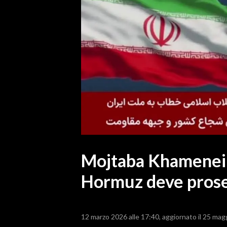
MEDIO CAMPIDANO
ORISTANO E PROVINCIA
SASSARI E PROVINCIA
GALLURA
NUORO E PROVINCIA
OGLIASTRA
AGENDA
CRONACA
ITALIA
MONDO
Mojtaba Khamenei: "
Hormuz deve prose
POLITICA
ECONOMIA
12 marzo 2026 alle 17:40
aggiornato il 25 mag
SERVIZI ALLE IMPRESE