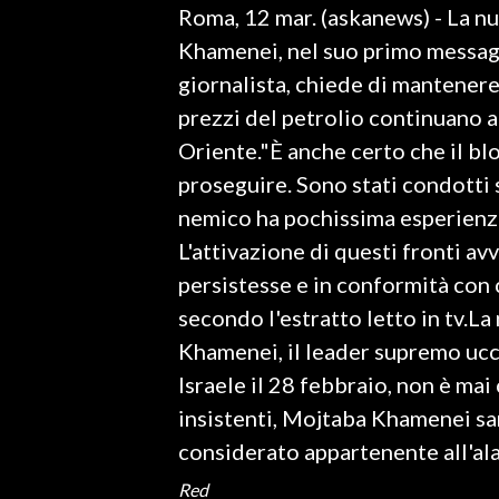
Roma, 12 mar. (askanews) - La n
LAVORO
Khamenei, nel suo primo messaggi
BANDI
giornalista, chiede di mantenere
prezzi del petrolio continuano a
SPORT IN SARDEGNA
Oriente."È anche certo che il b
SPORT
proseguire. Sono stati condotti st
RISULTATI E CLASSIFICHE
nemico ha pochissima esperienz
CALCIO
L'attivazione di questi fronti av
CALCIO REGIONALE
persistesse e in conformità con 
BASKET
secondo l'estratto letto in tv.La
VOLLEY
Khamenei, il leader supremo ucc
MOTORI
Israele il 28 febbraio, non è ma
TENNIS
insistenti, Mojtaba Khamenei sare
ALTRI SPORT
considerato appartenente all'ala
Red
CULTURA