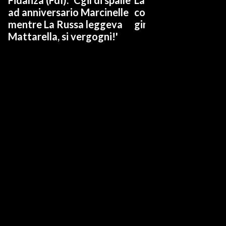
Fidanza (FdI): 'Cgil di spalle
Landini: “Fidanza ha
ad anniversario Marcinelle
colpo di sole, Cgil no
mentre La Russa leggeva
gira mai dall'altra p
Mattarella, si vergogni!'