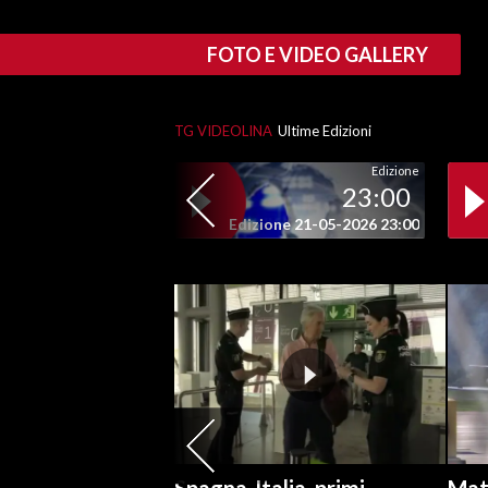
SPETTACOLI
FOTO E VIDEO GALLERY
GOSSIP
TG VIDEOLINA
Ultime Edizioni
SALUTE
Edizione
23:00
SARDEGNA TURISMO
Edizione 21-05-2026 23:00
SARDI NEL MONDO
NOTIZIE
EVENTI
#CARAUNIONE
3 MINUTI CON
INSULARITÀ