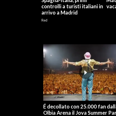
Spagna-Italia, primi
Matt
controlli a turisti italiani in
vac
INFO AZIENDE
arrivo a Madrid
ABBONATI
Red
ANNUNCI
NECROLOGI
PUBBLICITÀ
SPIAGGE
STORE
É decollato con 25.000 fan dall
Olbia Arena il Jova Summer Pa