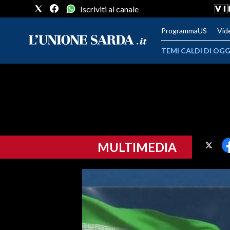
Iscriviti al canale
ProgrammaUS
Vid
TEMI CALDI DI OGG
METEO
COMUNI AL VOTO
VIDEO
MULTIMEDIA
FOTO
CRONACA SARDEGNA
CAGLIARI
PROVINCIA DI CAGLIARI
SULCIS IGLESIENTE