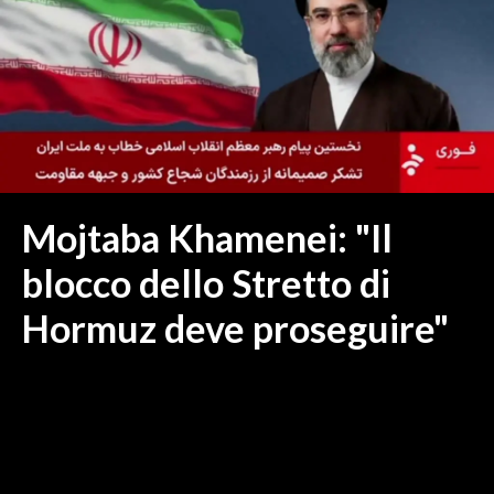
MEDIO CAMPIDANO
ORISTANO E PROVINCIA
SASSARI E PROVINCIA
GALLURA
NUORO E PROVINCIA
OGLIASTRA
AGENDA
Mojtaba Khamenei: "Il
CRONACA
blocco dello Stretto di
ITALIA
Hormuz deve proseguire"
MONDO
POLITICA
ECONOMIA
SERVIZI ALLE IMPRESE