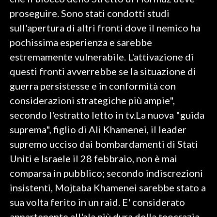
proseguire. Sono stati condotti studi
SPETTACOLI
sull'apertura di altri fronti dove il nemico ha
pochissima esperienza e sarebbe
GOSSIP
estremamente vulnerabile. L'attivazione di
SALUTE
questi fronti avverrebbe se la situazione di
guerra persistesse e in conformità con
SARDEGNA TURISMO
considerazioni strategiche più ampie",
secondo l'estratto letto in tv.La nuova "guida
SARDI NEL MONDO
suprema", figlio di Ali Khamenei, il leader
NOTIZIE
supremo ucciso dai bombardamenti di Stati
EVENTI
Uniti e Israele il 28 febbraio, non è mai
#CARAUNIONE
comparsa in pubblico; secondo indiscrezioni
insistenti, Mojtaba Khamenei sarebbe stato a
3 MINUTI CON
sua volta ferito in un raid. E' considerato
INSULARITÀ
appartenente all'ala più dura della teocrazia