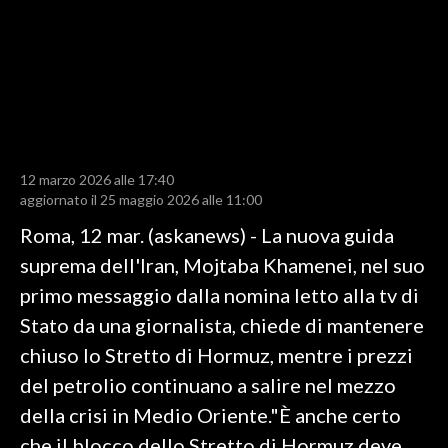
LAVORO
BANDI
SPORT IN SARDEGNA
SPORT
12 marzo 2026 alle 17:40
RISULTATI E CLASSIFICHE
aggiornato il 25 maggio 2026 alle 11:00
CALCIO
Roma, 12 mar. (askanews) - La nuova guida
CALCIO REGIONALE
suprema dell'Iran, Mojtaba Khamenei, nel suo
BASKET
primo messaggio dalla nomina letto alla tv di
VOLLEY
Stato da una giornalista, chiede di mantenere
MOTORI
chiuso lo Stretto di Hormuz, mentre i prezzi
TENNIS
del petrolio continuano a salire nel mezzo
ALTRI SPORT
della crisi in Medio Oriente."È anche certo
che il blocco dello Stretto di Hormuz deve
CULTURA