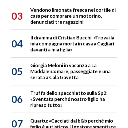
Vendono limonata fresca nel cortile di
03
casa per comprare un motorino,
denunciati tre ragazzini
Il dramma di Cristian Bucchi: «Trovai la
04
mia compagna morta in casa a Cagliari
davanti a mia figlia»
Giorgia Meloni in vacanza a La
05
Maddalena: mare, passeggiate e una
serata a Cala Gavetta
Truffa dello specchietto sulla Sp2:
06
«Sventata perché nostro figlio ha
ripreso tutto»
07
Quartu: «Cacciati dal b&b perché mio
figlio è autistico». Il gestore smentisce