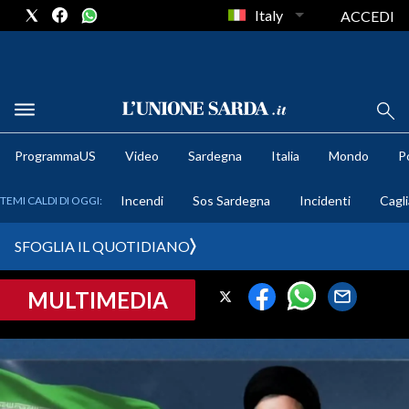
Italy
ACCEDI
METEO
ProgrammaUS
Video
Sardegna
Italia
Mondo
Po
COMUNI AL VOTO
Incendi
Sos Sardegna
Incidenti
Cagli
TEMI CALDI DI OGGI:
VIDEO
SFOGLIA IL QUOTIDIANO
FOTO
MULTIMEDIA
CRONACA SARDEGNA
CAGLIARI
PROVINCIA DI CAGLIARI
SULCIS IGLESIENTE