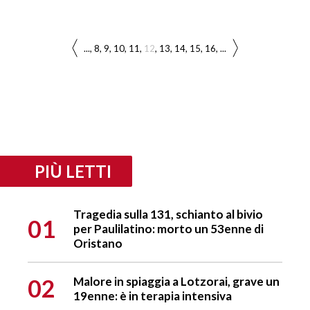
...
8
9
10
11
12
13
14
15
16
...
PIÙ LETTI
Tragedia sulla 131, schianto al bivio
01
per Paulilatino: morto un 53enne di
Oristano
02
Malore in spiaggia a Lotzorai, grave un
19enne: è in terapia intensiva