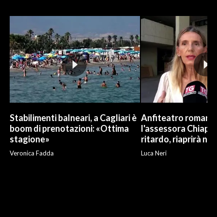
Stabilimenti balneari, a Cagliari è
Anfiteatro romano d
boom di prenotazioni: «Ottima
l'assessora Chiapp
stagione»
ritardo, riaprirà ne
Veronica Fadda
Luca Neri