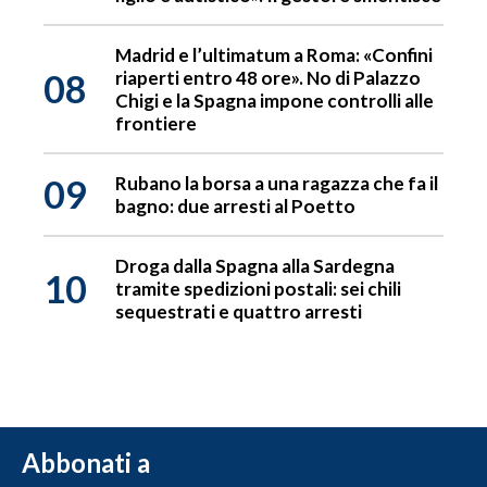
Madrid e l’ultimatum a Roma: «Confini
08
riaperti entro 48 ore». No di Palazzo
Chigi e la Spagna impone controlli alle
frontiere
09
Rubano la borsa a una ragazza che fa il
bagno: due arresti al Poetto
Droga dalla Spagna alla Sardegna
10
tramite spedizioni postali: sei chili
sequestrati e quattro arresti
Abbonati a