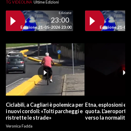
TG VIDEOLINA
Ultime Edizioni
Edizione
23:00
Edizione 21-05-2026 23:00
Edizione 21-05-
Ciclabili, a Cagliari è polemica per
Etna, esplosioni e c
i nuovi cordoli: «Tolti parcheggi e
quota. L'aeroporto 
ristrette le strade»
verso la normalità
Veronica Fadda