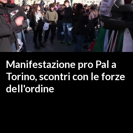
MEDIO CAMPIDANO
ORISTANO E PROVINCIA
SASSARI E PROVINCIA
GALLURA
NUORO E PROVINCIA
OGLIASTRA
AGENDA
Manifestazione pro Pal a
CRONACA
Torino, scontri con le forze
ITALIA
dell'ordine
MONDO
POLITICA
ECONOMIA
SERVIZI ALLE IMPRESE