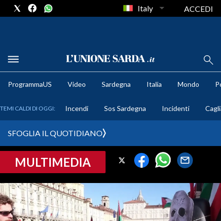
Italy
ACCEDI
METEO
ProgrammaUS
Video
Sardegna
Italia
Mondo
Po
COMUNI AL VOTO
Incendi
Sos Sardegna
Incidenti
Cagli
TEMI CALDI DI OGGI:
VIDEO
SFOGLIA IL QUOTIDIANO
FOTO
MULTIMEDIA
CRONACA SARDEGNA
CAGLIARI
PROVINCIA DI CAGLIARI
SULCIS IGLESIENTE