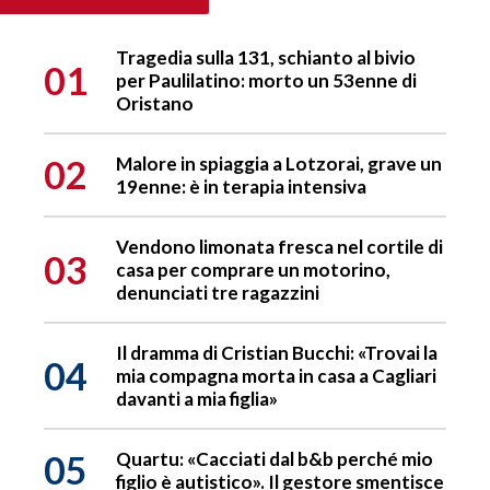
Tragedia sulla 131, schianto al bivio
01
per Paulilatino: morto un 53enne di
Oristano
02
Malore in spiaggia a Lotzorai, grave un
19enne: è in terapia intensiva
Vendono limonata fresca nel cortile di
03
casa per comprare un motorino,
denunciati tre ragazzini
Il dramma di Cristian Bucchi: «Trovai la
04
mia compagna morta in casa a Cagliari
davanti a mia figlia»
05
Quartu: «Cacciati dal b&b perché mio
figlio è autistico». Il gestore smentisce