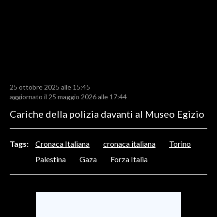
LAVORO
BANDI
SPORT IN SARDEGNA
SPORT
25 ottobre 2025 alle 15:45
RISULTATI E CLASSIFICHE
aggiornato il 25 maggio 2026 alle 17:44
CALCIO
Cariche della polizia davanti al Museo Egizio
CALCIO REGIONALE
BASKET
Tags:
Cronaca Italiana
cronaca italiana
Torino
VOLLEY
Palestina
Gaza
Forza Italia
MOTORI
TENNIS
ALTRI SPORT
CULTURA