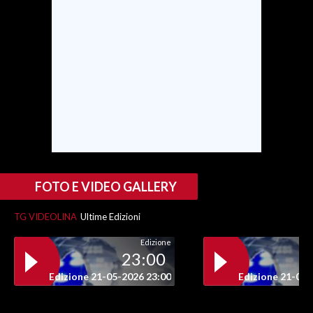
SPETTACOLI
GOSSIP
SALUTE
SARDEGNA TURISMO
SARDI NEL MONDO
FOTO E VIDEO GALLERY
NOTIZIE
EVENTI
TG VIDEOLINA
Ultime Edizioni
#CARAUNIONE
Edizione
23:00
3 MINUTI CON
Edizione 21-05-2026 23:00
Edizione 21-05-
INSULARITÀ