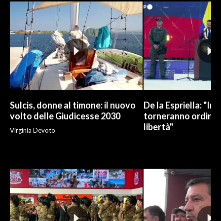
INFO AZIENDE
ABBONATI
ANNUNCI
NECROLOGI
PUBBLICITÀ
SPIAGGE
Sulcis, donne al timone: il nuovo
De la Espriella: "In
STORE
volto delle Giudicesse 2030
torneranno ordine, 
libertà"
Virginia Devoto