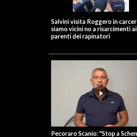
INFO AZIENDE
Salvini visita Roggero in carcer
ABBONATI
siamo vicini no a risarcimenti ai
ANNUNCI
parenti dei rapinatori
NECROLOGI
PUBBLICITÀ
SPIAGGE
STORE
Pecoraro Scanio: "Stop a Sche