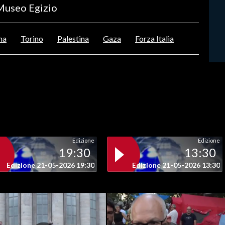
 Museo Egizio
na
Torino
Palestina
Gaza
Forza Italia
Edizione
Edizione
19:30
13:30
Edizione 21-05-2026 19:30
Edizione 21-05-2026 13:30