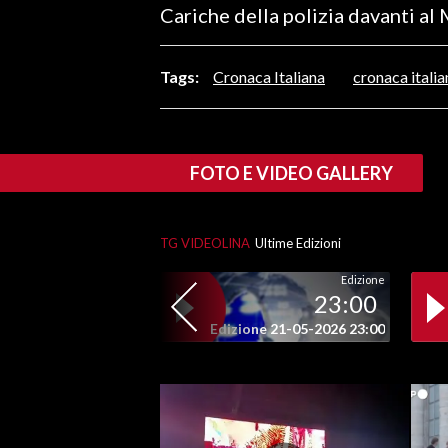
Cariche della polizia davanti al
LAVORO
BANDI
Tags:
Cronaca Italiana
cronaca italia
SPORT IN SARDEGNA
SPORT
FOTO E VIDEO GALLERY
RISULTATI E CLASSIFICHE
CALCIO
TG VIDEOLINA
Ultime Edizioni
CALCIO REGIONALE
BASKET
Edizione
23:00
VOLLEY
Edizione 21-05-2026 23:00
MOTORI
TENNIS
ALTRI SPORT
CULTURA