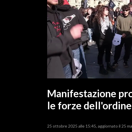
MEDIO CAMPIDANO
ORISTANO E PROVINCIA
SASSARI E PROVINCIA
GALLURA
NUORO E PROVINCIA
OGLIASTRA
AGENDA
CRONACA
ITALIA
MONDO
Manifestazione pro 
le forze dell'ordine
POLITICA
ECONOMIA
25 ottobre 2025 alle 15:45
aggiornato il 25 m
SERVIZI ALLE IMPRESE