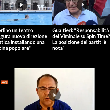
rlino un teatro
Gualtieri: "Responsabilità
ugura nuova direzione
del Viminale su Spin Time
stica installando una
La posizione dei partiti è
cina popolare"
nota"