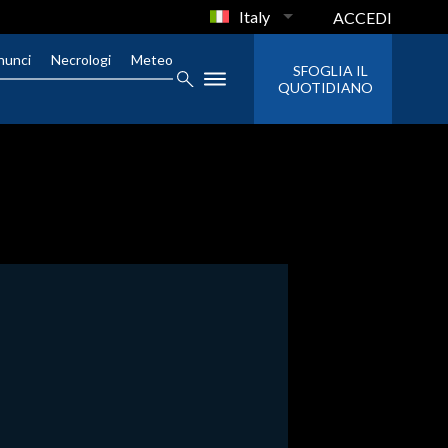
Italy
ACCEDI
nunci
Necrologi
Meteo
SFOGLIA IL
QUOTIDIANO