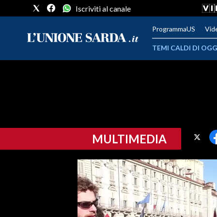
Iscriviti al canale
ProgrammaUS
Vid
TEMI CALDI DI OGG
METEO
COMUNI AL VOTO
VIDEO
MULTIMEDIA
FOTO
CRONACA SARDEGNA
CAGLIARI
PROVINCIA DI CAGLIARI
SULCIS IGLESIENTE