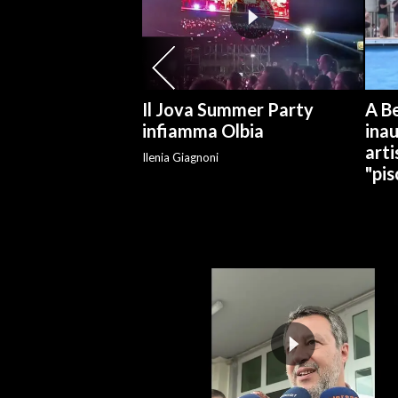
SPETTACOLI
GOSSIP
Il Jova Summer Party
A Be
SALUTE
infiamma Olbia
ina
arti
Ilenia Giagnoni
SARDEGNA TURISMO
"pis
SARDI NEL MONDO
NOTIZIE
EVENTI
#CARAUNIONE
3 MINUTI CON
INSULARITÀ