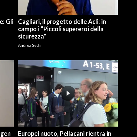
e: Gli
Cagliari, il progetto delle Acli: in
campo i “Piccoli supereroi della
sicurezza”
Andrea Sechi
ngen
Europei nuoto, Pellacani rientra in