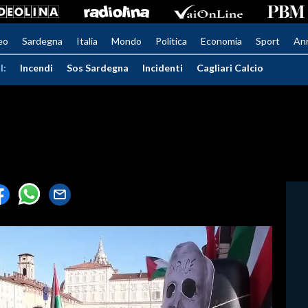
eo
Sardegna
Italia
Mondo
Politica
Economia
Sport
An
I:
Incendi
Sos Sardegna
Incidenti
Cagliari Calcio