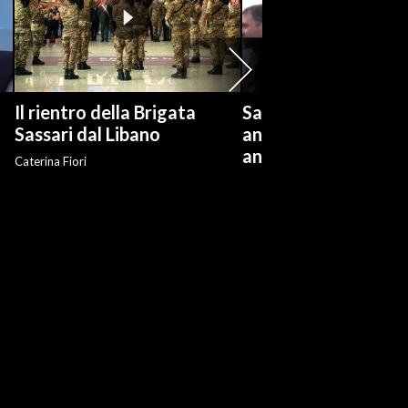
Il rientro della Brigata
Salvini: "Roggero ch
?
Sassari dal Libano
andare avanti su n
anti-risarcimenti"
Caterina Fiori