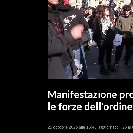
MEDIO CAMPIDANO
ORISTANO E PROVINCIA
SASSARI E PROVINCIA
GALLURA
NUORO E PROVINCIA
OGLIASTRA
AGENDA
CRONACA
ITALIA
MONDO
Manifestazione pro 
le forze dell'ordine
POLITICA
ECONOMIA
25 ottobre 2025 alle 15:45
aggiornato il 25 m
SERVIZI ALLE IMPRESE