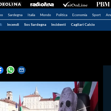
eo
Sardegna
Italia
Mondo
Politica
Economia
Sport
An
I:
Incendi
Sos Sardegna
Incidenti
Cagliari Calcio