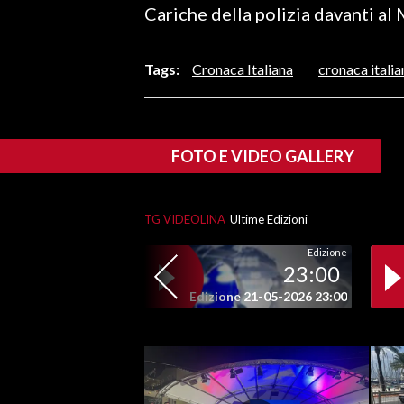
Cariche della polizia davanti al
LAVORO
BANDI
Tags:
Cronaca Italiana
cronaca italia
SPORT IN SARDEGNA
SPORT
FOTO E VIDEO GALLERY
RISULTATI E CLASSIFICHE
CALCIO
TG VIDEOLINA
Ultime Edizioni
CALCIO REGIONALE
BASKET
Edizione
23:00
VOLLEY
Edizione 21-05-2026 23:00
MOTORI
TENNIS
ALTRI SPORT
CULTURA