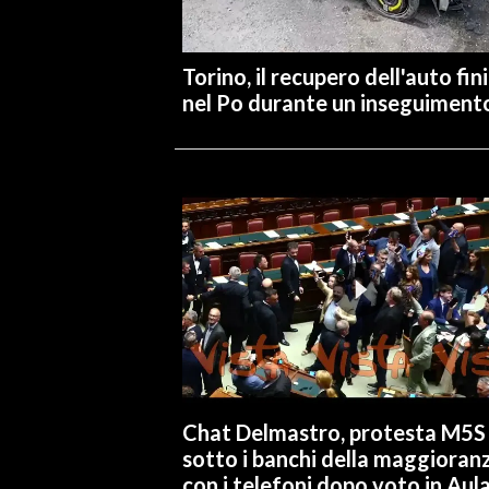
INFO AZIENDE
Torino, il recupero dell'auto fin
ABBONATI
nel Po durante un inseguiment
ANNUNCI
NECROLOGI
PUBBLICITÀ
SPIAGGE
STORE
Chat Delmastro, protesta M5S
sotto i banchi della maggioran
con i telefoni dopo voto in Aul