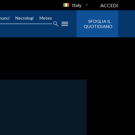
Italy
ACCEDI
nunci
Necrologi
Meteo
SFOGLIA IL
QUOTIDIANO