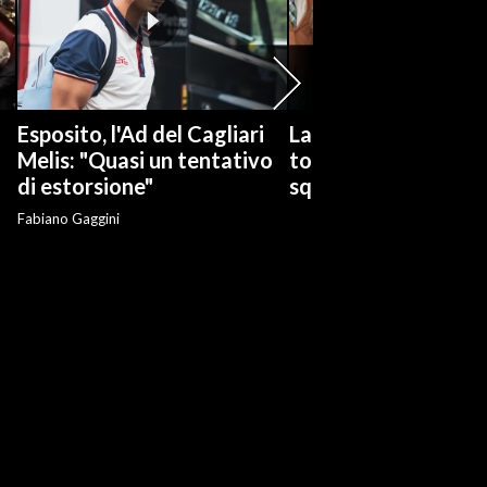
Esposito, l'Ad del Cagliari
La serie tv "Ted Las
Melis: "Quasi un tentativo
torna con una nuov
di estorsione"
squadra di calcio
Fabiano Gaggini