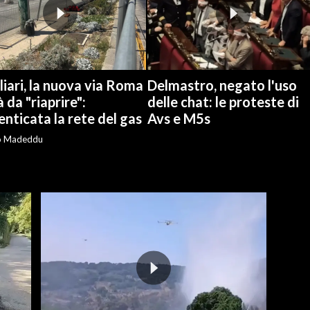
iari, la nuova via Roma
Delmastro, negato l'uso
à da "riaprire":
delle chat: le proteste di
nticata la rete del gas
Avs e M5s
o Madeddu