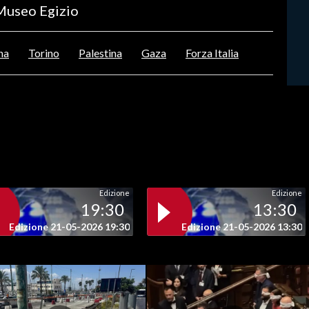
 Museo Egizio
na
Torino
Palestina
Gaza
Forza Italia
Edizione
Edizione
19:30
13:30
Edizione 21-05-2026 19:30
Edizione 21-05-2026 13:30