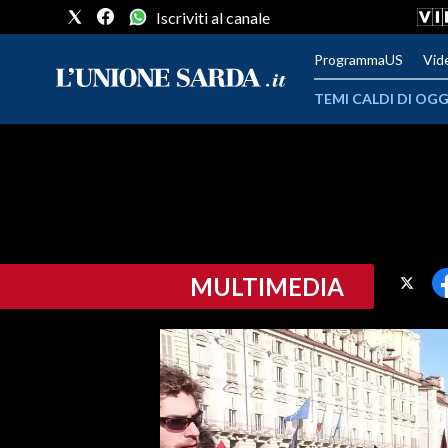
Iscriviti al canale
ProgrammaUS
Vid
TEMI CALDI DI OGG
METEO
COMUNI AL VOTO
VIDEO
MULTIMEDIA
FOTO
CRONACA SARDEGNA
CAGLIARI
PROVINCIA DI CAGLIARI
SULCIS IGLESIENTE