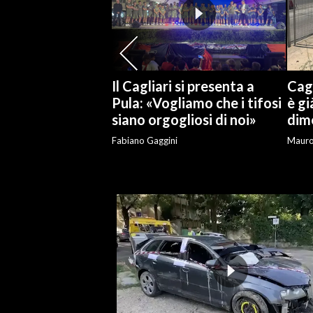
SPETTACOLI
GOSSIP
Il Cagliari si presenta a
Cagl
SALUTE
Pula: «Vogliamo che i tifosi
è gi
siano orgogliosi di noi»
dime
SARDEGNA TURISMO
Fabiano Gaggini
Maur
SARDI NEL MONDO
NOTIZIE
EVENTI
#CARAUNIONE
3 MINUTI CON
INSULARITÀ