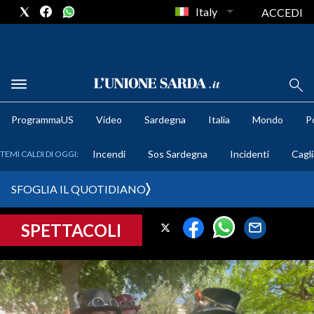
Italy
ACCEDI
METEO
ProgrammaUS
Video
Sardegna
Italia
Mondo
Po
COMUNI AL VOTO
Incendi
Sos Sardegna
Incidenti
Cagli
TEMI CALDI DI OGGI:
VIDEO
SFOGLIA IL QUOTIDIANO
FOTO
SPETTACOLI
CRONACA SARDEGNA
CAGLIARI
PROVINCIA DI CAGLIARI
SULCIS IGLESIENTE