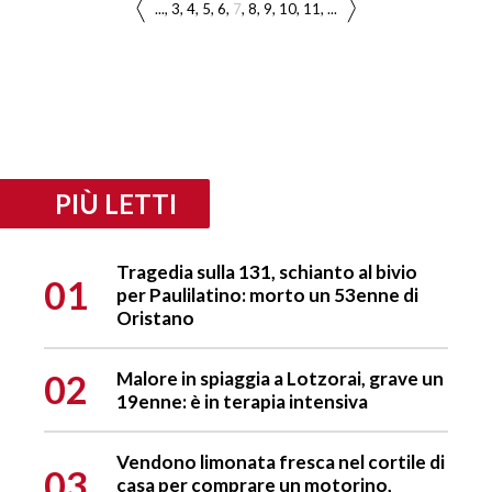
...
3
4
5
6
7
8
9
10
11
...
PIÙ LETTI
Tragedia sulla 131, schianto al bivio
01
per Paulilatino: morto un 53enne di
Oristano
02
Malore in spiaggia a Lotzorai, grave un
19enne: è in terapia intensiva
Vendono limonata fresca nel cortile di
03
casa per comprare un motorino,