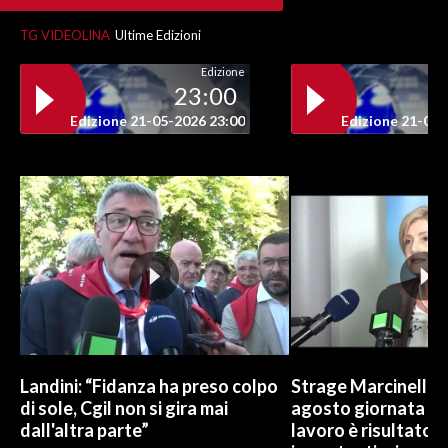
TG VIDEOLINA
Ultime Edizioni
INFO AZIENDE
ABBONATI
Edizione
23:00
ANNUNCI
Edizione 21-05-2026 23:00
Edizione 21-05-
NECROLOGI
PUBBLICITÀ
SPIAGGE
STORE
Landini: “Fidanza ha preso colpo
Strage Marcinelle, 
di sole, Cgil non si gira mai
agosto giornata Ue
dall'altra parte”
lavoro è risultato