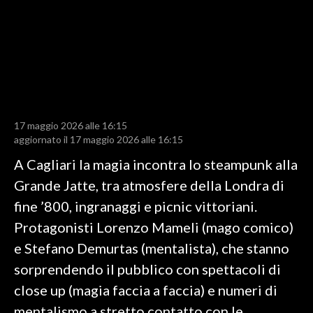
LAVORO
BANDI
SPORT IN SARDEGNA
SPORT
17 maggio 2026 alle 16:15
RISULTATI E CLASSIFICHE
aggiornato il 17 maggio 2026 alle 16:15
CALCIO
A Cagliari la magia incontra lo steampunk alla
CALCIO REGIONALE
Grande Jatte, tra atmosfere della Londra di
BASKET
fine ’800, ingranaggi e picnic vittoriani.
VOLLEY
Protagonisti Lorenzo Mameli (mago comico)
MOTORI
e Stefano Demurtas (mentalista), che stanno
TENNIS
sorprendendo il pubblico con spettacoli di
ALTRI SPORT
close up (magia faccia a faccia) e numeri di
mentalismo a stretto contatto con le
CULTURA