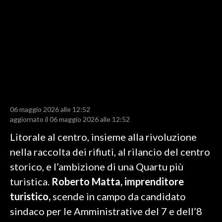
LAVORO
BANDI
SPORT IN SARDEGNA
SPORT
RISULTATI E CLASSIFICHE
CALCIO
06 maggio 2026 alle 12:52
aggiornato il 06 maggio 2026 alle 12:52
CALCIO REGIONALE
Litorale al centro, insieme alla rivoluzione
BASKET
nella raccolta dei rifiuti, al rilancio del centro
VOLLEY
storico, e l’ambizione di una Quartu più
MOTORI
turistica.
Roberto Matta, imprenditore
TENNIS
turistico,
scende in campo da candidato
ALTRI SPORT
sindaco per le Amministrative del 7 e dell’8
CULTURA