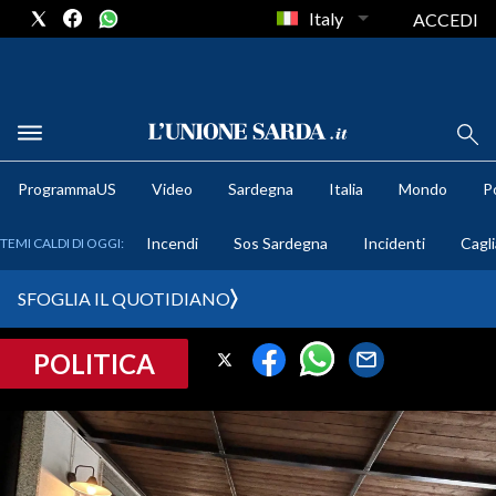
Italy
ACCEDI
METEO
ProgrammaUS
Video
Sardegna
Italia
Mondo
Po
COMUNI AL VOTO
Incendi
Sos Sardegna
Incidenti
Cagli
TEMI CALDI DI OGGI:
VIDEO
SFOGLIA IL QUOTIDIANO
FOTO
POLITICA
CRONACA SARDEGNA
CAGLIARI
PROVINCIA DI CAGLIARI
SULCIS IGLESIENTE