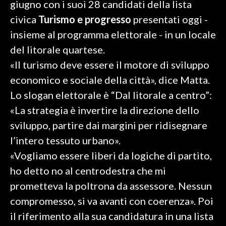
giugno con i suoi 28 candidati della lista
civica
Turismo e progresso
presentati oggi -
SPETTACOLI
insieme al programma elettorale - in un locale
GOSSIP
del litorale quartese.
«Il turismo deve essere il motore di sviluppo
SALUTE
economico e sociale della città», dice Matta.
Lo slogan elettorale è “Dal litorale a centro”:
SARDEGNA TURISMO
«La strategia è invertire la direzione dello
SARDI NEL MONDO
sviluppo, partire dai margini per ridisegnare
NOTIZIE
l’intero tessuto urbano».
EVENTI
«Vogliamo essere liberi da logiche di partito,
ho detto no al centrodestra che mi
#CARAUNIONE
prometteva la poltrona da assessore. Nessun
3 MINUTI CON
compromesso, si va avanti con coerenza». Poi
il riferimento alla sua candidatura in una lista
INSULARITÀ