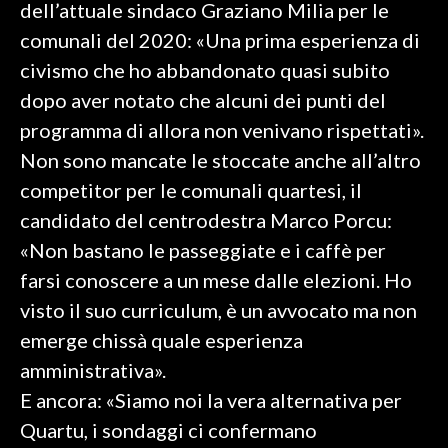
dell’attuale sindaco Graziano Milia per le
comunali del 2020: «Una prima esperienza di
INFO AZIENDE
civismo che ho abbandonato quasi subito
ABBONATI
dopo aver notato che alcuni dei punti del
ANNUNCI
programma di allora non venivano rispettati».
NECROLOGI
Non sono mancate le stoccate anche all’altro
PUBBLICITÀ
competitor per le comunali quartesi, il
SPIAGGE
candidato del centrodestra Marco Porcu:
STORE
«Non bastano le passeggiate e i caffè per
farsi conoscere a un mese dalle elezioni. Ho
visto il suo curriculum, è un avvocato ma non
emerge chissà quale esperienza
amministrativa».
E ancora: «Siamo noi la vera alternativa per
Quartu, i sondaggi ci confermano