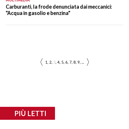
Carburanti, la frode denunciata dai meccanici:
"Acqua in gasolio e benzina"
1
2
3
4
5
6
7
8
9
...
PIÙ LETTI