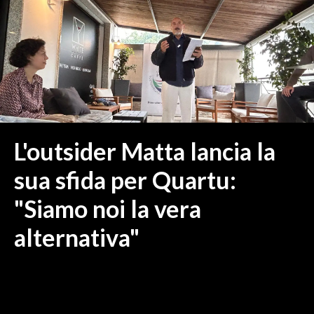
MEDIO CAMPIDANO
ORISTANO E PROVINCIA
SASSARI E PROVINCIA
GALLURA
NUORO E PROVINCIA
OGLIASTRA
AGENDA
L'outsider Matta lancia la
CRONACA
sua sfida per Quartu:
ITALIA
"Siamo noi la vera
MONDO
alternativa"
POLITICA
ECONOMIA
SERVIZI ALLE IMPRESE