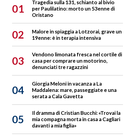
Tragedia sulla 131, schianto al bivio
01
per Paulilatino: morto un 53enne di
Oristano
02
Malore in spiaggia a Lotzorai, grave un
19enne: è in terapia intensiva
Vendono limonata fresca nel cortile di
03
casa per comprare un motorino,
denunciati tre ragazzini
Giorgia Meloni in vacanza a La
04
Maddalena: mare, passeggiate e una
serata a Cala Gavetta
Il dramma di Cristian Bucchi: «Trovai la
05
mia compagna morta in casa a Cagliari
davanti a mia figlia»