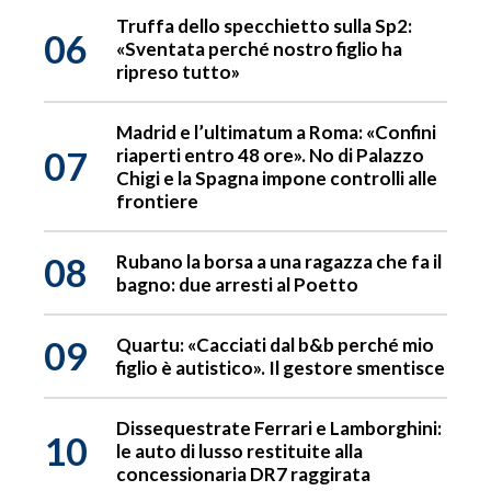
Truffa dello specchietto sulla Sp2:
06
«Sventata perché nostro figlio ha
ripreso tutto»
Madrid e l’ultimatum a Roma: «Confini
07
riaperti entro 48 ore». No di Palazzo
Chigi e la Spagna impone controlli alle
frontiere
08
Rubano la borsa a una ragazza che fa il
bagno: due arresti al Poetto
09
Quartu: «Cacciati dal b&b perché mio
figlio è autistico». Il gestore smentisce
Dissequestrate Ferrari e Lamborghini:
10
le auto di lusso restituite alla
concessionaria DR7 raggirata