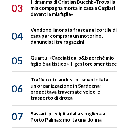
Il dramma di Cristian Bucchi: «Trovai la
03
mia compagna morta in casa a Cagliari
davanti a mia figlia»
Vendono limonata fresca nel cortile di
04
casa per comprare un motorino,
denunciati tre ragazzini
05
Quartu: «Cacciati dal b&b perché mio
figlio è autistico». Il gestore smentisce
Traffico di clandestini, smantellata
06
un’organizzazione in Sardegna:
progettava traversate veloci e
trasporto di droga
07
Sassari, precipita dalla scogliera a
Porto Palmas: morta una donna