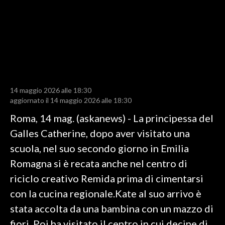
LAVORO
BANDI
SPORT IN SARDEGNA
SPORT
14 maggio 2026 alle 18:30
RISULTATI E CLASSIFICHE
aggiornato il 14 maggio 2026 alle 18:30
CALCIO
Roma, 14 mag. (askanews) - La principessa del
CALCIO REGIONALE
Galles Catherine, dopo aver visitato una
BASKET
scuola, nel suo secondo giorno in Emilia
VOLLEY
Romagna si è recata anche nel centro di
MOTORI
riciclo creativo Remida prima di cimentarsi
TENNIS
con la cucina regionale.Kate al suo arrivo è
ALTRI SPORT
stata accolta da una bambina con un mazzo di
fiori. Poi ha visitato il centro in cui decine di
CULTURA