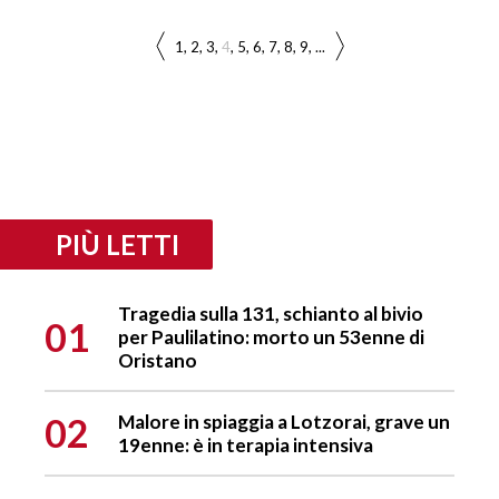
1
2
3
4
5
6
7
8
9
...
PIÙ LETTI
Tragedia sulla 131, schianto al bivio
01
per Paulilatino: morto un 53enne di
Oristano
02
Malore in spiaggia a Lotzorai, grave un
19enne: è in terapia intensiva