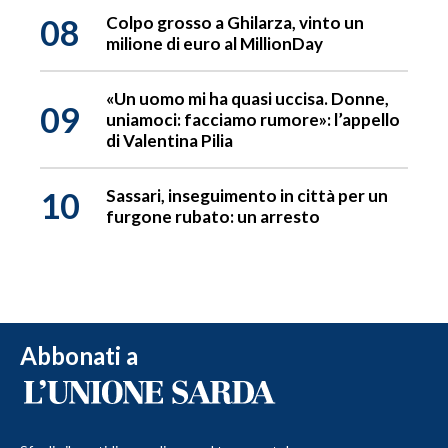
08
Colpo grosso a Ghilarza, vinto un
milione di euro al MillionDay
«Un uomo mi ha quasi uccisa. Donne,
09
uniamoci: facciamo rumore»: l’appello
di Valentina Pilia
10
Sassari, inseguimento in città per un
furgone rubato: un arresto
Abbonati a