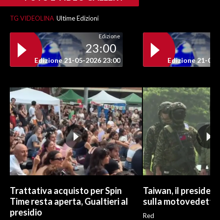
TG VIDEOLINA
Ultime Edizioni
Edizione
23:00
Edizione 21-05-2026 23:00
Edizione 21-05-
Trattativa acquisto per Spin
Taiwan, il president
Time resta aperta, Gualtieri al
sulla motovedetta l
presidio
Red