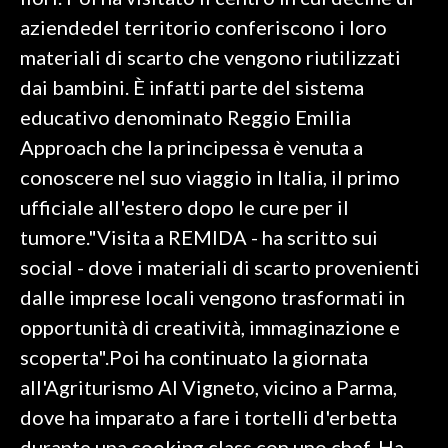
aziendedel territorio conferiscono i loro
SPETTACOLI
materiali di scarto che vengono riutilizzati
dai bambini. È infatti parte del sistema
GOSSIP
educativo denominato Reggio Emilia
SALUTE
Approach che la principessa è venuta a
conoscere nel suo viaggio in Italia, il primo
SARDEGNA TURISMO
ufficiale all'estero dopo le cure per il
tumore."Visita a REMIDA - ha scritto sui
SARDI NEL MONDO
social - dove i materiali di scarto provenienti
NOTIZIE
dalle imprese locali vengono trasformati in
EVENTI
opportunità di creatività, immaginazione e
#CARAUNIONE
scoperta".Poi ha continuato la giornata
all'Agriturismo Al Vigneto, vicino a Parma,
3 MINUTI CON
dove ha imparato a fare i tortelli d'erbetta
INSULARITÀ
durante una cooking class con uno chef. Ha