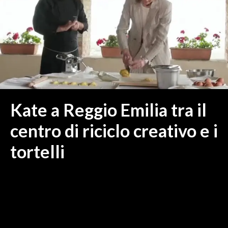
MEDIO CAMPIDANO
ORISTANO E PROVINCIA
SASSARI E PROVINCIA
GALLURA
NUORO E PROVINCIA
OGLIASTRA
AGENDA
Kate a Reggio Emilia tra il
CRONACA
centro di riciclo creativo e i
ITALIA
tortelli
MONDO
POLITICA
ECONOMIA
SERVIZI ALLE IMPRESE