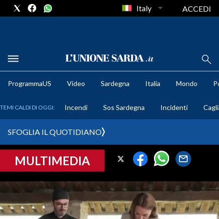
Italy
ACCEDI
METEO
ProgrammaUS
Video
Sardegna
Italia
Mondo
Po
COMUNI AL VOTO
Incendi
Sos Sardegna
Incidenti
Cagli
TEMI CALDI DI OGGI:
VIDEO
SFOGLIA IL QUOTIDIANO
FOTO
MULTIMEDIA
CRONACA SARDEGNA
CAGLIARI
PROVINCIA DI CAGLIARI
SULCIS IGLESIENTE