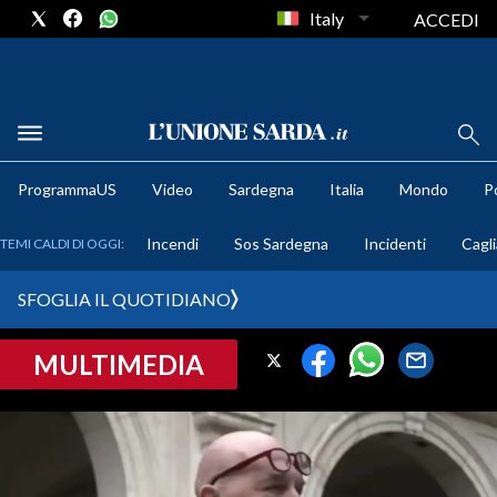
Italy
ACCEDI
METEO
ProgrammaUS
Video
Sardegna
Italia
Mondo
Po
COMUNI AL VOTO
Incendi
Sos Sardegna
Incidenti
Cagli
TEMI CALDI DI OGGI:
VIDEO
SFOGLIA IL QUOTIDIANO
FOTO
MULTIMEDIA
CRONACA SARDEGNA
CAGLIARI
PROVINCIA DI CAGLIARI
SULCIS IGLESIENTE