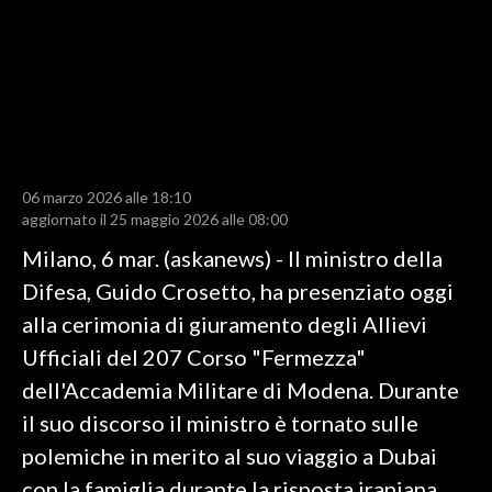
LAVORO
BANDI
SPORT IN SARDEGNA
SPORT
06 marzo 2026 alle 18:10
RISULTATI E CLASSIFICHE
aggiornato il 25 maggio 2026 alle 08:00
CALCIO
Milano, 6 mar. (askanews) - Il ministro della
CALCIO REGIONALE
Difesa, Guido Crosetto, ha presenziato oggi
BASKET
alla cerimonia di giuramento degli Allievi
VOLLEY
Ufficiali del 207 Corso "Fermezza"
MOTORI
dell'Accademia Militare di Modena. Durante
TENNIS
il suo discorso il ministro è tornato sulle
ALTRI SPORT
polemiche in merito al suo viaggio a Dubai
con la famiglia durante la risposta iraniana
CULTURA