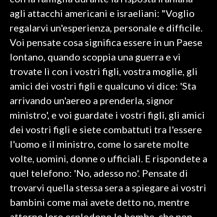
agli attacchi americani e israeliani: "Voglio
SPETTACOLI
regalarvi un'esperienza, personale e difficile.
Voi pensate cosa significa essere in un Paese
GOSSIP
lontano, quando scoppia una guerra e vi
SALUTE
trovate lì con i vostri figli, vostra moglie, gli
amici dei vostri figli e qualcuno vi dice: 'Sta
SARDEGNA TURISMO
arrivando un'aereo a prenderla, signor
ministro', e voi guardate i vostri figli, gli amici
SARDI NEL MONDO
dei vostri figli e siete combattuti tra l'essere
NOTIZIE
l'uomo e il ministro, come lo sarete molte
EVENTI
volte, uomini, donne o ufficiali. E rispondete a
#CARAUNIONE
quel telefono: 'No, adesso no'. Pensate di
trovarvi quella stessa sera a spiegare ai vostri
3 MINUTI CON
bambini come mai avete detto no, mentre
INSULARITÀ
attorno loro esplodono le bombe, che non