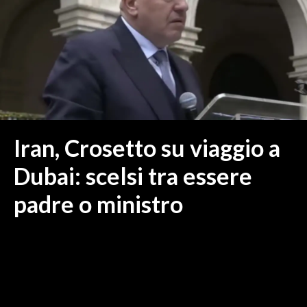
MEDIO CAMPIDANO
ORISTANO E PROVINCIA
SASSARI E PROVINCIA
GALLURA
NUORO E PROVINCIA
OGLIASTRA
AGENDA
Iran, Crosetto su viaggio a
CRONACA
Dubai: scelsi tra essere
ITALIA
padre o ministro
MONDO
POLITICA
ECONOMIA
SERVIZI ALLE IMPRESE