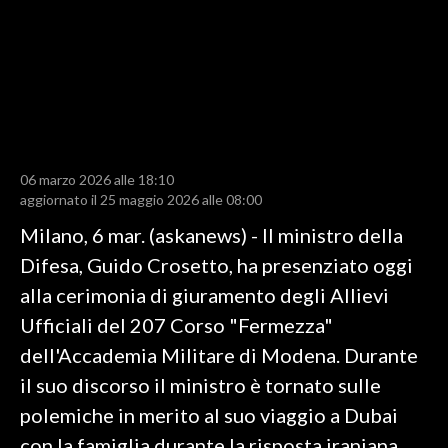
LAVORO
BANDI
SPORT IN SARDEGNA
SPORT
06 marzo 2026 alle 18:10
RISULTATI E CLASSIFICHE
aggiornato il 25 maggio 2026 alle 08:00
CALCIO
Milano, 6 mar. (askanews) - Il ministro della
CALCIO REGIONALE
Difesa, Guido Crosetto, ha presenziato oggi
BASKET
alla cerimonia di giuramento degli Allievi
VOLLEY
Ufficiali del 207 Corso "Fermezza"
MOTORI
dell'Accademia Militare di Modena. Durante
TENNIS
il suo discorso il ministro è tornato sulle
ALTRI SPORT
polemiche in merito al suo viaggio a Dubai
con la famiglia durante la risposta iraniana
CULTURA