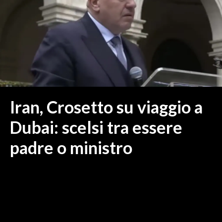
MEDIO CAMPIDANO
ORISTANO E PROVINCIA
SASSARI E PROVINCIA
GALLURA
NUORO E PROVINCIA
OGLIASTRA
AGENDA
Iran, Crosetto su viaggio a
CRONACA
Dubai: scelsi tra essere
ITALIA
padre o ministro
MONDO
POLITICA
ECONOMIA
SERVIZI ALLE IMPRESE