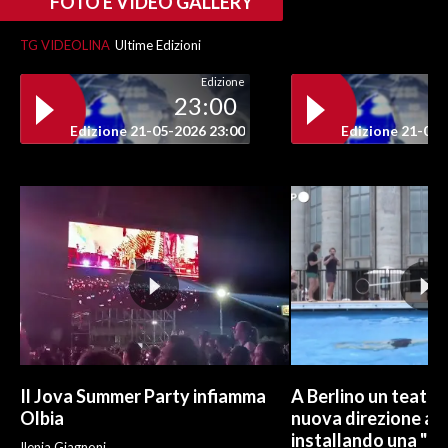
FOTO E VIDEO GALLERY
TG VIDEOLINA
Ultime Edizioni
Edizione
23:00
Edizione 21-05-2026 23:00
Edizione 21-05-
Il Jova Summer Party infiamma
A Berlino un teatro
Olbia
nuova direzione art
installando una "pi
Ilenia Giagnoni