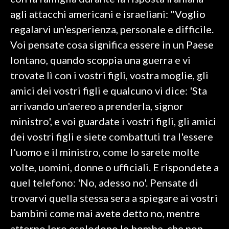
agli attacchi americani e israeliani: "Voglio
SPETTACOLI
regalarvi un'esperienza, personale e difficile.
Voi pensate cosa significa essere in un Paese
GOSSIP
lontano, quando scoppia una guerra e vi
SALUTE
trovate lì con i vostri figli, vostra moglie, gli
amici dei vostri figli e qualcuno vi dice: 'Sta
SARDEGNA TURISMO
arrivando un'aereo a prenderla, signor
ministro', e voi guardate i vostri figli, gli amici
SARDI NEL MONDO
dei vostri figli e siete combattuti tra l'essere
NOTIZIE
l'uomo e il ministro, come lo sarete molte
EVENTI
volte, uomini, donne o ufficiali. E rispondete a
#CARAUNIONE
quel telefono: 'No, adesso no'. Pensate di
trovarvi quella stessa sera a spiegare ai vostri
3 MINUTI CON
bambini come mai avete detto no, mentre
INSULARITÀ
attorno loro esplodono le bombe, che non