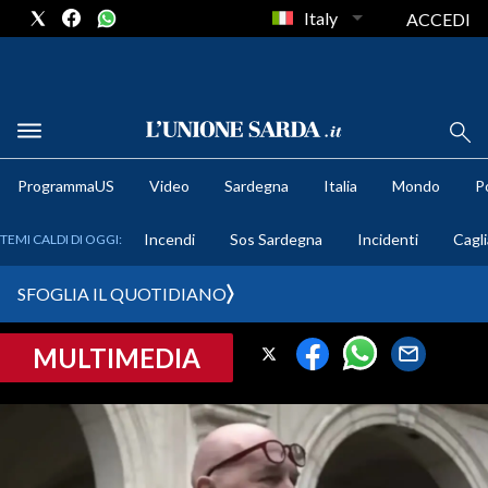
Italy
ACCEDI
METEO
ProgrammaUS
Video
Sardegna
Italia
Mondo
Po
COMUNI AL VOTO
Incendi
Sos Sardegna
Incidenti
Cagli
TEMI CALDI DI OGGI:
VIDEO
SFOGLIA IL QUOTIDIANO
FOTO
MULTIMEDIA
CRONACA SARDEGNA
CAGLIARI
PROVINCIA DI CAGLIARI
SULCIS IGLESIENTE