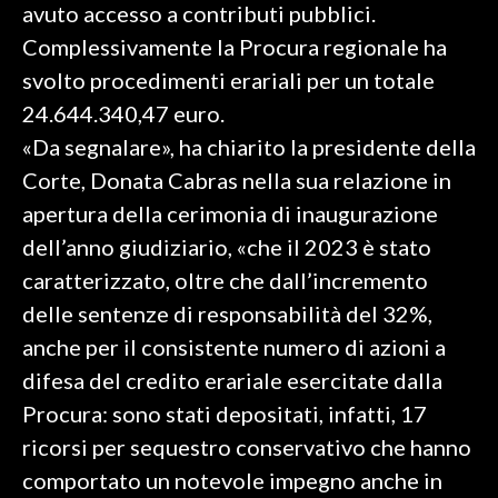
avuto accesso a contributi pubblici.
Complessivamente la Procura regionale ha
SPETTACOLI
svolto procedimenti erariali per un totale
GOSSIP
24.644.340,47 euro.
«Da segnalare», ha chiarito la presidente della
SALUTE
Corte, Donata Cabras nella sua relazione in
SARDEGNA TURISMO
apertura della cerimonia di inaugurazione
dell’anno giudiziario, «che il 2023 è stato
SARDI NEL MONDO
caratterizzato, oltre che dall’incremento
NOTIZIE
delle sentenze di responsabilità del 32%,
EVENTI
anche per il consistente numero di azioni a
difesa del credito erariale esercitate dalla
#CARAUNIONE
Procura: sono stati depositati, infatti, 17
3 MINUTI CON
ricorsi per sequestro conservativo che hanno
comportato un notevole impegno anche in
INSULARITÀ