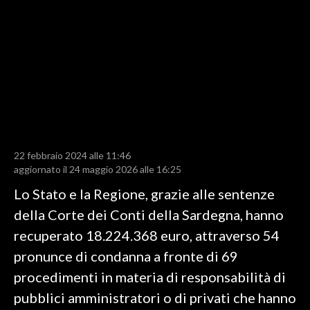
LAVORO
BANDI
SPORT IN SARDEGNA
SPORT
RISULTATI E CLASSIFICHE
CALCIO
22 febbraio 2024 alle 11:46
aggiornato il 24 maggio 2026 alle 16:25
CALCIO REGIONALE
BASKET
Lo Stato e la Regione, grazie alle sentenze
VOLLEY
della Corte dei Conti della Sardegna, hanno
MOTORI
recuperato 18.224.368 euro, attraverso 54
TENNIS
pronunce di condanna a fronte di 69
ALTRI SPORT
procedimenti in materia di responsabilità di
pubblici amministratori o di privati che hanno
CULTURA