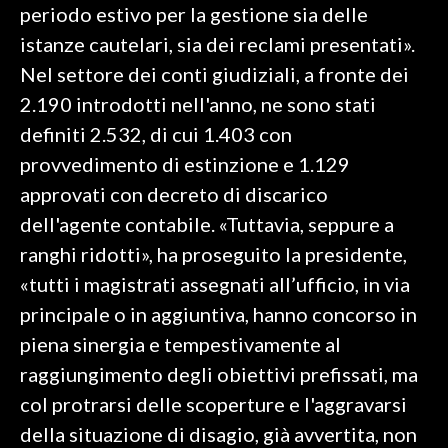
periodo estivo per la gestione sia delle
istanze cautelari, sia dei reclami presentati».
INFO AZIENDE
Nel settore dei conti giudiziali, a fronte dei
ABBONATI
2.190 introdotti nell'anno, ne sono stati
ANNUNCI
definiti 2.532, di cui 1.403 con
NECROLOGI
provvedimento di estinzione e 1.129
PUBBLICITÀ
approvati con decreto di discarico
SPIAGGE
dell'agente contabile. «Tuttavia, seppure a
STORE
ranghi ridotti», ha proseguito la presidente,
«tutti i magistrati assegnati all’ufficio, in via
principale o in aggiuntiva, hanno concorso in
piena sinergia e tempestivamente al
raggiungimento degli obiettivi prefissati, ma
col protrarsi delle scoperture e l'aggravarsi
della situazione di disagio, già avvertita, non