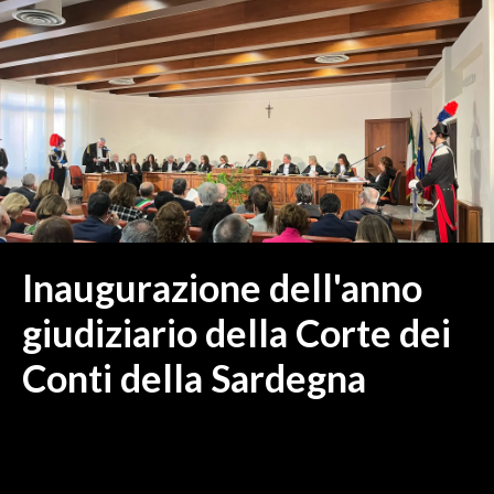
MEDIO CAMPIDANO
ORISTANO E PROVINCIA
SASSARI E PROVINCIA
GALLURA
NUORO E PROVINCIA
OGLIASTRA
AGENDA
CRONACA
Inaugurazione dell'anno
ITALIA
giudiziario della Corte dei
MONDO
Conti della Sardegna
POLITICA
ECONOMIA
SERVIZI ALLE IMPRESE