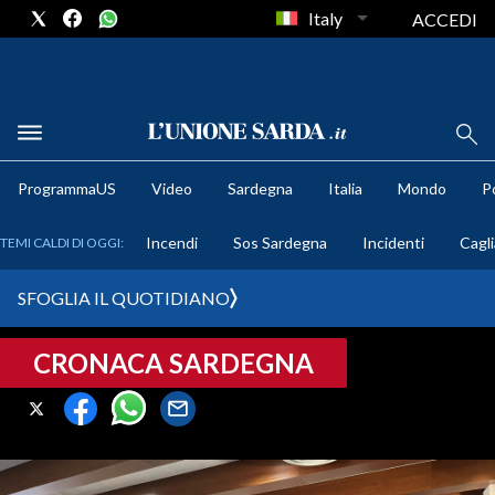
Italy
ACCEDI
METEO
ProgrammaUS
Video
Sardegna
Italia
Mondo
Po
COMUNI AL VOTO
Incendi
Sos Sardegna
Incidenti
Cagli
TEMI CALDI DI OGGI:
VIDEO
SFOGLIA IL QUOTIDIANO
FOTO
CRONACA SARDEGNA
CRONACA SARDEGNA
CAGLIARI
PROVINCIA DI CAGLIARI
SULCIS IGLESIENTE