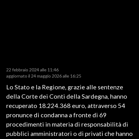
LAVORO
BANDI
SPORT IN SARDEGNA
SPORT
RISULTATI E CLASSIFICHE
CALCIO
22 febbraio 2024 alle 11:46
aggiornato il 24 maggio 2026 alle 16:25
CALCIO REGIONALE
BASKET
Lo Stato e la Regione, grazie alle sentenze
VOLLEY
della Corte dei Conti della Sardegna, hanno
MOTORI
recuperato 18.224.368 euro, attraverso 54
TENNIS
pronunce di condanna a fronte di 69
ALTRI SPORT
procedimenti in materia di responsabilità di
pubblici amministratori o di privati che hanno
CULTURA