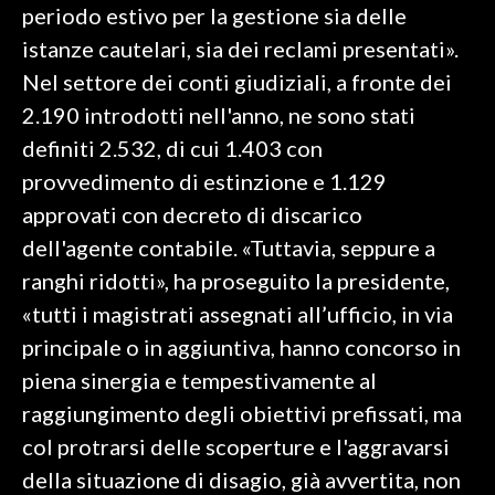
periodo estivo per la gestione sia delle
istanze cautelari, sia dei reclami presentati».
INFO AZIENDE
Nel settore dei conti giudiziali, a fronte dei
ABBONATI
2.190 introdotti nell'anno, ne sono stati
ANNUNCI
definiti 2.532, di cui 1.403 con
NECROLOGI
provvedimento di estinzione e 1.129
PUBBLICITÀ
approvati con decreto di discarico
SPIAGGE
dell'agente contabile. «Tuttavia, seppure a
STORE
ranghi ridotti», ha proseguito la presidente,
«tutti i magistrati assegnati all’ufficio, in via
principale o in aggiuntiva, hanno concorso in
piena sinergia e tempestivamente al
raggiungimento degli obiettivi prefissati, ma
col protrarsi delle scoperture e l'aggravarsi
della situazione di disagio, già avvertita, non