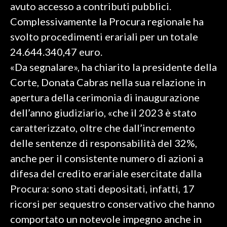
avuto accesso a contributi pubblici.
Complessivamente la Procura regionale ha
SPETTACOLI
svolto procedimenti erariali per un totale
GOSSIP
24.644.340,47 euro.
«Da segnalare», ha chiarito la presidente della
SALUTE
Corte, Donata Cabras nella sua relazione in
SARDEGNA TURISMO
apertura della cerimonia di inaugurazione
dell’anno giudiziario, «che il 2023 è stato
SARDI NEL MONDO
caratterizzato, oltre che dall’incremento
NOTIZIE
delle sentenze di responsabilità del 32%,
EVENTI
anche per il consistente numero di azioni a
difesa del credito erariale esercitate dalla
#CARAUNIONE
Procura: sono stati depositati, infatti, 17
3 MINUTI CON
ricorsi per sequestro conservativo che hanno
comportato un notevole impegno anche in
INSULARITÀ