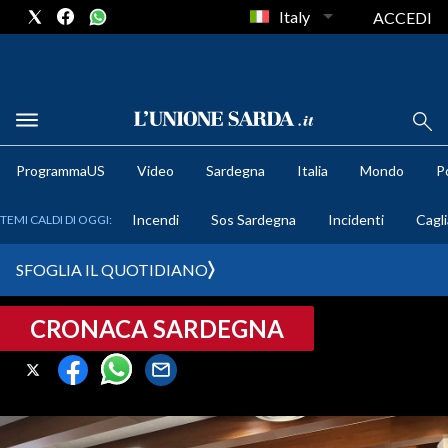
Italy
ACCEDI
METEO
ProgrammaUS
Video
Sardegna
Italia
Mondo
Po
COMUNI AL VOTO
Incendi
Sos Sardegna
Incidenti
Cagli
TEMI CALDI DI OGGI:
VIDEO
SFOGLIA IL QUOTIDIANO
FOTO
CRONACA SARDEGNA
CRONACA SARDEGNA
CAGLIARI
PROVINCIA DI CAGLIARI
SULCIS IGLESIENTE