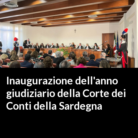
MEDIO CAMPIDANO
ORISTANO E PROVINCIA
SASSARI E PROVINCIA
GALLURA
NUORO E PROVINCIA
OGLIASTRA
AGENDA
CRONACA
Inaugurazione dell'anno
ITALIA
giudiziario della Corte dei
MONDO
Conti della Sardegna
POLITICA
ECONOMIA
SERVIZI ALLE IMPRESE