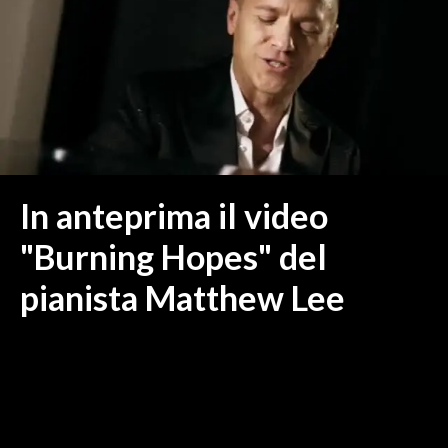
MEDIO CAMPIDANO
ORISTANO E PROVINCIA
SASSARI E PROVINCIA
GALLURA
NUORO E PROVINCIA
OGLIASTRA
AGENDA
In anteprima il video
CRONACA
"Burning Hopes" del
ITALIA
pianista Matthew Lee
MONDO
POLITICA
ECONOMIA
SERVIZI ALLE IMPRESE