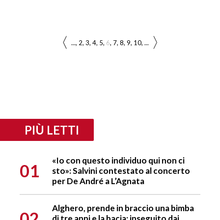
...
2
3
4
5
6
7
8
9
10
...
PIÙ LETTI
«Io con questo individuo qui non ci
01
sto»: Salvini contestato al concerto
per De André a L’Agnata
Alghero, prende in braccio una bimba
02
di tre anni e la bacia: inseguito dai