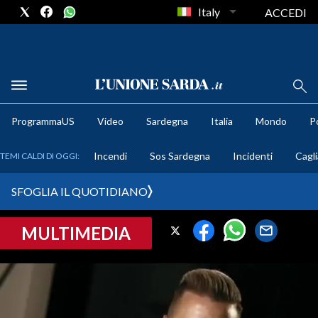
Italy
ACCEDI
METEO
ProgrammaUS
Video
Sardegna
Italia
Mondo
Po
COMUNI AL VOTO
Incendi
Sos Sardegna
Incidenti
Cagli
TEMI CALDI DI OGGI:
VIDEO
SFOGLIA IL QUOTIDIANO
FOTO
MULTIMEDIA
CRONACA SARDEGNA
CAGLIARI
PROVINCIA DI CAGLIARI
SULCIS IGLESIENTE