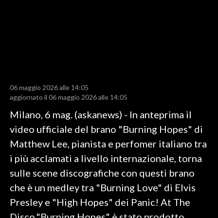
LAVORO
BANDI
SPORT IN SARDEGNA
SPORT
06 maggio 2026 alle 14:05
RISULTATI E CLASSIFICHE
aggiornato il 06 maggio 2026 alle 14:05
CALCIO
Milano, 6 mag. (askanews) - In anteprima il
CALCIO REGIONALE
video ufficiale del brano "Burning Hopes" di
BASKET
Matthew Lee, pianista e perfomer italiano tra
VOLLEY
i più acclamati a livello internazionale, torna
MOTORI
sulle scene discografiche con questi brano
TENNIS
che è un medley tra "Burning Love" di Elvis
ALTRI SPORT
Presley e "High Hopes" dei Panic! At The
Disco."Burning Hopes" è stato prodotto,
CULTURA