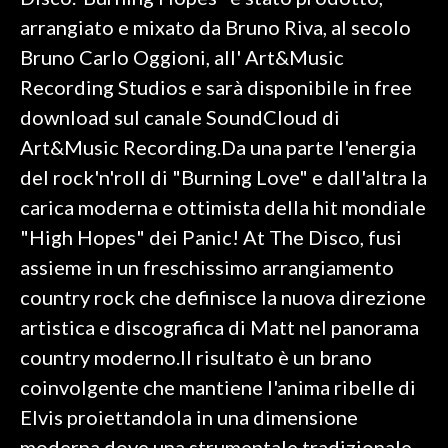
arrangiato e mixato da Bruno Riva, al secolo
SPETTACOLI
Bruno Carlo Oggioni, all' Art&Music
Recording Studios e sarà disponibile in free
GOSSIP
download sul canale SoundCloud di
SALUTE
Art&Music Recording.Da una parte l'energia
del rock'n'roll di "Burning Love" e dall'altra la
SARDEGNA TURISMO
carica moderna e ottimista della hit mondiale
"High Hopes" dei Panic! At The Disco, fusi
SARDI NEL MONDO
assieme in un freschissimo arrangiamento
NOTIZIE
country rock che definisce la nuova direzione
EVENTI
artistica e discografica di Matt nel panorama
#CARAUNIONE
country moderno.Il risultato è un brano
coinvolgente che mantiene l'anima ribelle di
3 MINUTI CON
Elvis proiettandola in una dimensione
INSULARITÀ
moderna dove una strumentale tradizionale