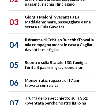
passanti, rischia il linciaggio
Giorgia Meloni in vacanza a La
03
Maddalena: mare, passeggiate e una
serata a Cala Gavetta
Il dramma di Cristian Bucchi: «Trovai la
04
mia compagna morta in casa a Cagliari
davanti a mia figlia»
05
Scontro sulla Statale 130: famiglia
ferita, il padre in gravi condizioni
06
Monserrato, ragazza di 17 anni
trovata senza vita
Truffa dello specchietto sulla Sp2:
07
«Sventata perché nostro figlio ha