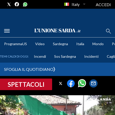
Italy
ACCEDI
METEO
ProgrammaUS
Video
Sardegna
Italia
Mondo
Po
COMUNI AL VOTO
Incendi
Sos Sardegna
Incidenti
Cagli
TEMI CALDI DI OGGI:
VIDEO
SFOGLIA IL QUOTIDIANO
FOTO
SPETTACOLI
CRONACA SARDEGNA
CAGLIARI
PROVINCIA DI CAGLIARI
SULCIS IGLESIENTE