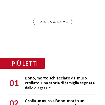
1
2
3
4
5
6
7
8
9
...
PIÙ LETTI
Bono, morto schiacciato dal muro
01
crollato: una storia di famiglia segnata
dalle disgrazie
02
Crolla un muro a Bono: morto un