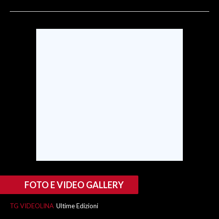
SPETTACOLI
GOSSIP
SALUTE
SARDEGNA TURISMO
SARDI NEL MONDO
NOTIZIE
EVENTI
#CARAUNIONE
FOTO E VIDEO GALLERY
3 MINUTI CON
TG VIDEOLINA
Ultime Edizioni
INSULARITÀ