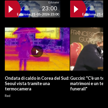
Edizione
23:00
INFO AZIENDE
Edizione 21-05-2026 23:00
Edizione 21-05-
ABBONATI
ANNUNCI
NECROLOGI
PUBBLICITÀ
SPIAGGE
STORE
Ondata di caldo in Corea del Sud:
Guccini: "C'è un tem
Seoul vista tramite una
matrimoni e un temp
termocamera
funerali"
Red