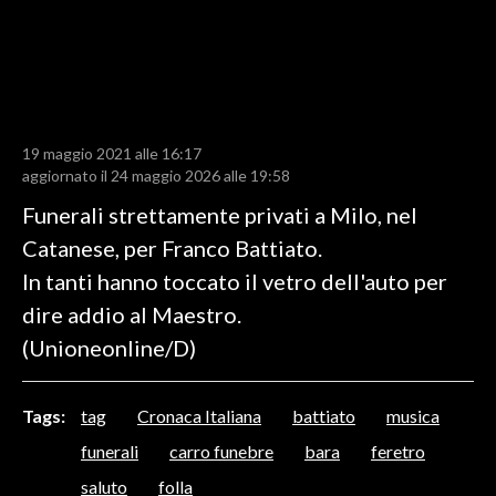
LAVORO
BANDI
SPORT IN SARDEGNA
19 maggio 2021 alle 16:17
SPORT
aggiornato il 24 maggio 2026 alle 19:58
RISULTATI E CLASSIFICHE
Funerali strettamente privati a Milo, nel
CALCIO
Catanese, per Franco Battiato.
CALCIO REGIONALE
In tanti hanno toccato il vetro dell'auto per
BASKET
dire addio al Maestro.
VOLLEY
(Unioneonline/D)
MOTORI
TENNIS
Tags:
tag
Cronaca Italiana
battiato
musica
ALTRI SPORT
funerali
carro funebre
bara
feretro
saluto
folla
CULTURA