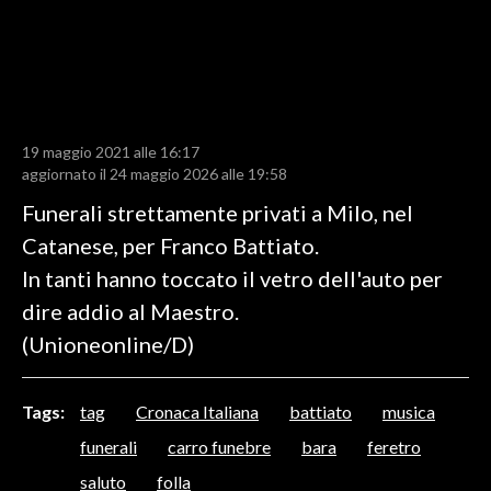
LAVORO
BANDI
SPORT IN SARDEGNA
19 maggio 2021 alle 16:17
SPORT
aggiornato il 24 maggio 2026 alle 19:58
RISULTATI E CLASSIFICHE
Funerali strettamente privati a Milo, nel
CALCIO
Catanese, per Franco Battiato.
CALCIO REGIONALE
In tanti hanno toccato il vetro dell'auto per
BASKET
dire addio al Maestro.
VOLLEY
(Unioneonline/D)
MOTORI
TENNIS
Tags:
tag
Cronaca Italiana
battiato
musica
ALTRI SPORT
funerali
carro funebre
bara
feretro
saluto
folla
CULTURA