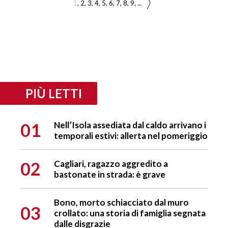
1
2
3
4
5
6
7
8
9
...
PIÙ LETTI
01
Nell’Isola assediata dal caldo arrivano i
temporali estivi: allerta nel pomeriggio
02
Cagliari, ragazzo aggredito a
bastonate in strada: è grave
Bono, morto schiacciato dal muro
03
crollato: una storia di famiglia segnata
dalle disgrazie