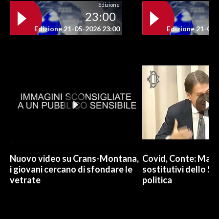
Edizione
23:00
INFO AZIENDE
Edizione 21-05-2026 23:00
Edizione 21-05-
ABBONATI
ANNUNCI
NECROLOGI
PUBBLICITÀ
SPIAGGE
STORE
Nuovo video su Crans-Montana,
Covid, Conte: Mai u
i giovani cercano di sfondare le
sostitutivi dello St
vetrate
politica