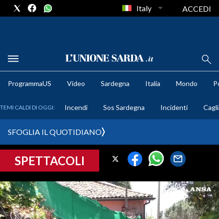
Italy
ACCEDI
METEO
ProgrammaUS
Video
Sardegna
Italia
Mondo
Po
COMUNI AL VOTO
Incendi
Sos Sardegna
Incidenti
Cagli
TEMI CALDI DI OGGI:
VIDEO
SFOGLIA IL QUOTIDIANO
FOTO
SPETTACOLI
CRONACA SARDEGNA
CAGLIARI
PROVINCIA DI CAGLIARI
SULCIS IGLESIENTE