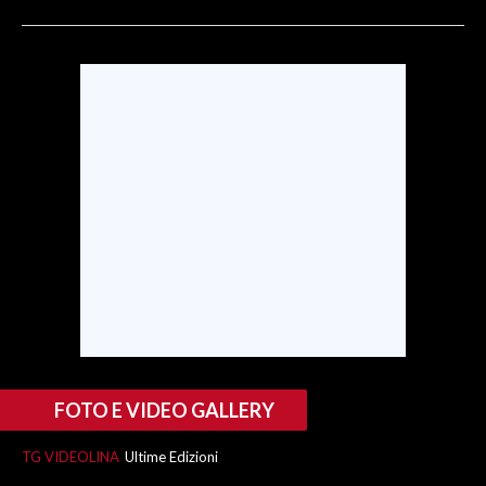
SPETTACOLI
GOSSIP
SALUTE
SARDEGNA TURISMO
SARDI NEL MONDO
NOTIZIE
EVENTI
#CARAUNIONE
FOTO E VIDEO GALLERY
3 MINUTI CON
TG VIDEOLINA
Ultime Edizioni
INSULARITÀ