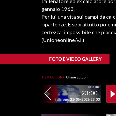
L'allenatore ed ex calciatore por
LAVORO
gennaio 1963.
BANDI
Per lui una vita sui campi da cal
ripartenze. E soprattutto polemi
SPORT IN SARDEGNA
certezza: impossibile che piaccia
(Unioneonline/v.l.)
SPORT
RISULTATI E CLASSIFICHE
CALCIO
FOTO E VIDEO GALLERY
CALCIO REGIONALE
BASKET
TG VIDEOLINA
Ultime Edizioni
VOLLEY
MOTORI
Edizione
23:00
TENNIS
Edizione 21-05-2026 23:00
ALTRI SPORT
CULTURA