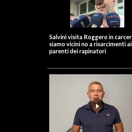
INFO AZIENDE
ABBONATI
ANNUNCI
Salvini visita Roggero in carcer
NECROLOGI
siamo vicini no a risarcimenti ai
PUBBLICITÀ
parenti dei rapinatori
SPIAGGE
STORE