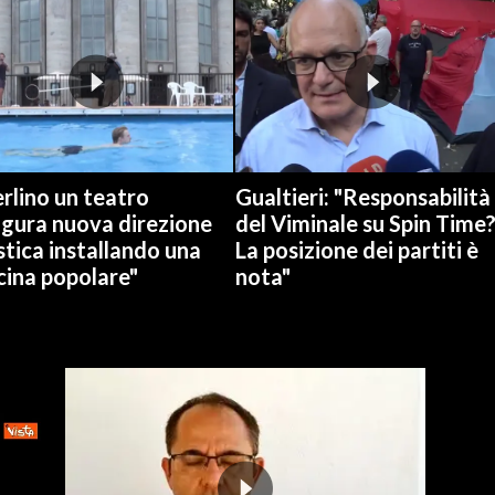
rlino un teatro
Gualtieri: "Responsabilità
ugura nuova direzione
del Viminale su Spin Time
stica installando una
La posizione dei partiti è
cina popolare"
nota"