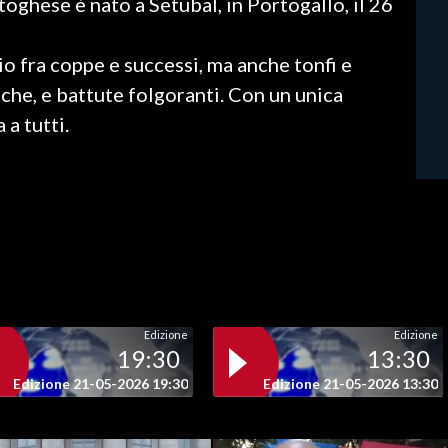
toghese è nato a Setubal, in Portogallo, il 26
cio fra coppe e successi, ma anche tonfi e
che, e battute folgoranti. Con un unica
 a tutti.
Edizione
Edizione
19:30
13:30
Edizione 21-05-2026 19:30
Edizione 21-05-2026 13:30