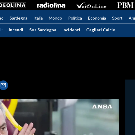
eo
Sardegna
Italia
Mondo
Politica
Economia
Sport
An
I:
Incendi
Sos Sardegna
Incidenti
Cagliari Calcio