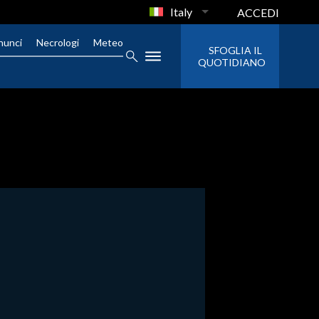
Italy
ACCEDI
nunci
Necrologi
Meteo
SFOGLIA IL
QUOTIDIANO