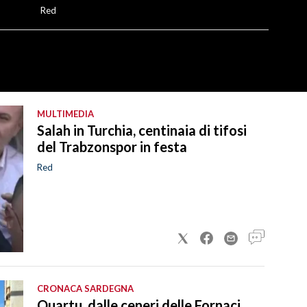
Red
MULTIMEDIA
Salah in Turchia, centinaia di tifosi
del Trabzonspor in festa
Red
CRONACA SARDEGNA
Quartu, dalle ceneri delle Fornaci