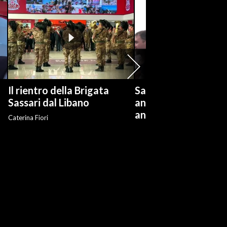
Il rientro della Brigata
Salvini: "Roggero ch
?
Sassari dal Libano
andare avanti su n
anti-risarcimenti"
Caterina Fiori