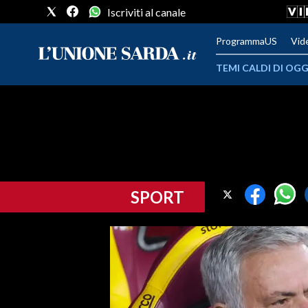
Iscriviti al canale
ProgrammaUS
Vid
TEMI CALDI DI OGG
METEO
COMUNI AL VOTO
VIDEO
SPORT
FOTO
CRONACA SARDEGNA
CAGLIARI
PROVINCIA DI CAGLIARI
SULCIS IGLESIENTE