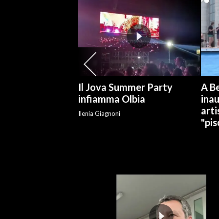
SPETTACOLI
GOSSIP
SALUTE
Il Jova Summer Party
A Be
SARDEGNA TURISMO
infiamma Olbia
ina
arti
Ilenia Giagnoni
SARDI NEL MONDO
"pis
NOTIZIE
EVENTI
#CARAUNIONE
3 MINUTI CON
INSULARITÀ