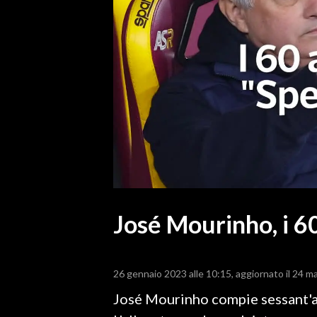
MEDIO CAMPIDANO
ORISTANO E PROVINCIA
SASSARI E PROVINCIA
GALLURA
NUORO E PROVINCIA
OGLIASTRA
AGENDA
CRONACA
ITALIA
MONDO
José Mourinho, i 60
POLITICA
26 gennaio 2023 alle 10:15
aggiornato il 24 m
ECONOMIA
José Mourinho compie sessant'a
SERVIZI ALLE IMPRESE