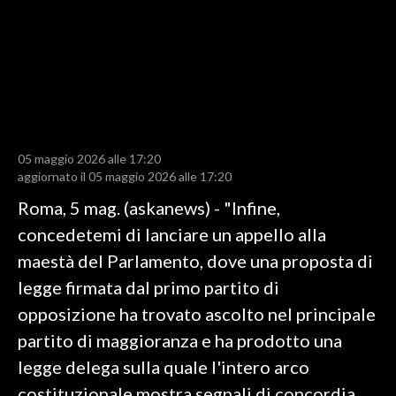
LAVORO
BANDI
SPORT IN SARDEGNA
SPORT
05 maggio 2026 alle 17:20
RISULTATI E CLASSIFICHE
aggiornato il 05 maggio 2026 alle 17:20
CALCIO
Roma, 5 mag. (askanews) - "Infine,
CALCIO REGIONALE
concedetemi di lanciare un appello alla
BASKET
maestà del Parlamento, dove una proposta di
VOLLEY
legge firmata dal primo partito di
MOTORI
opposizione ha trovato ascolto nel principale
TENNIS
partito di maggioranza e ha prodotto una
ALTRI SPORT
legge delega sulla quale l'intero arco
costituzionale mostra segnali di concordia.
CULTURA