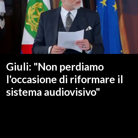
MEDIO CAMPIDANO
ORISTANO E PROVINCIA
SASSARI E PROVINCIA
GALLURA
NUORO E PROVINCIA
OGLIASTRA
AGENDA
Giuli: "Non perdiamo
CRONACA
l'occasione di riformare il
ITALIA
sistema audiovisivo"
MONDO
POLITICA
ECONOMIA
SERVIZI ALLE IMPRESE