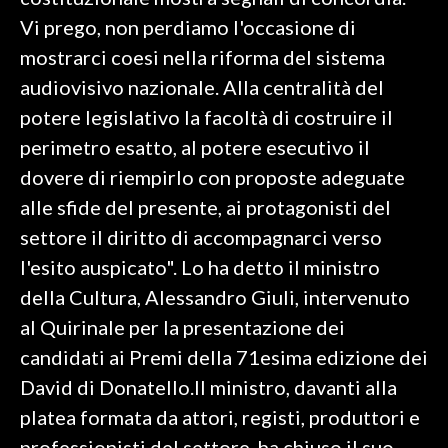
Vi prego, non perdiamo l'occasione di
SPETTACOLI
mostrarci coesi nella riforma del sistema
audiovisivo nazionale. Alla centralità del
GOSSIP
potere legislativo la facoltà di costruire il
SALUTE
perimetro esatto, al potere esecutivo il
dovere di riempirlo con proposte adeguate
SARDEGNA TURISMO
alle sfide del presente, ai protagonisti del
settore il diritto di accompagnarci verso
SARDI NEL MONDO
l'esito auspicato". Lo ha detto il ministro
NOTIZIE
della Cultura, Alessandro Giuli, intervenuto
EVENTI
al Quirinale per la presentazione dei
#CARAUNIONE
candidati ai Premi della 71esima edizione dei
David di Donatello.Il ministro, davanti alla
3 MINUTI CON
platea formata da attori, registi, produttori e
INSULARITÀ
professionisti del settore, ha chiuso il suo