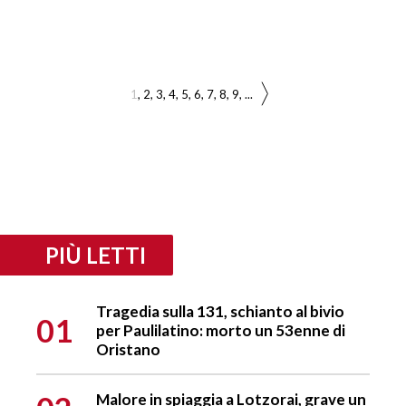
1
2
3
4
5
6
7
8
9
...
PIÙ LETTI
Tragedia sulla 131, schianto al bivio
01
per Paulilatino: morto un 53enne di
Oristano
Malore in spiaggia a Lotzorai, grave un