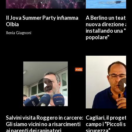
Il Jova Summer Party infiamma
A Berlino un teatro
Olbia
nuova direzione art
installando una "pi
Ilenia Giagnoni
popolare"
Salvini visita Roggero in carcere:
Cagliari, il progetto 
Gli siamo vicini no a risarcimenti
campo i “Piccoli sup
ai parenti dei rapinatori
sicurezza”