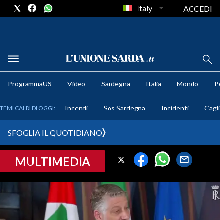
Italy
ACCEDI
METEO
ProgrammaUS
Video
Sardegna
Italia
Mondo
Po
COMUNI AL VOTO
Incendi
Sos Sardegna
Incidenti
Cagli
TEMI CALDI DI OGGI:
VIDEO
SFOGLIA IL QUOTIDIANO
FOTO
MULTIMEDIA
CRONACA SARDEGNA
CAGLIARI
PROVINCIA DI CAGLIARI
SULCIS IGLESIENTE