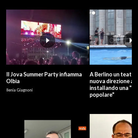
INFO AZIENDE
ABBONATI
ANNUNCI
NECROLOGI
PUBBLICITÀ
SPIAGGE
STORE
Il Jova Summer Party infiamma
A Berlino un teatro
Olbia
nuova direzione art
installando una "pi
Ilenia Giagnoni
popolare"