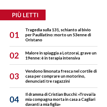
PIÙ LETTI
Tragedia sulla 131, schianto al bivio
01
per Paulilatino: morto un 53enne di
Oristano
02
Malore in spiaggia a Lotzorai, grave un
19enne: è in terapia intensiva
Vendono limonata fresca nel cortile di
03
casa per comprare un motorino,
denunciati tre ragazzini
Il dramma di Cristian Bucchi: «Trovai la
04
mia compagna morta in casa a Cagliari
davanti a mia figlia»