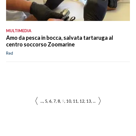
MULTIMEDIA
Amo da pesca in bocca, salvata tartaruga al
centro soccorso Zoomarine
Red
...
5
6
7
8
9
10
11
12
13
...