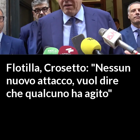
MEDIO CAMPIDANO
ORISTANO E PROVINCIA
SASSARI E PROVINCIA
GALLURA
NUORO E PROVINCIA
OGLIASTRA
AGENDA
Flotilla, Crosetto: "Nessun
CRONACA
nuovo attacco, vuol dire
ITALIA
che qualcuno ha agito"
MONDO
POLITICA
ECONOMIA
SERVIZI ALLE IMPRESE