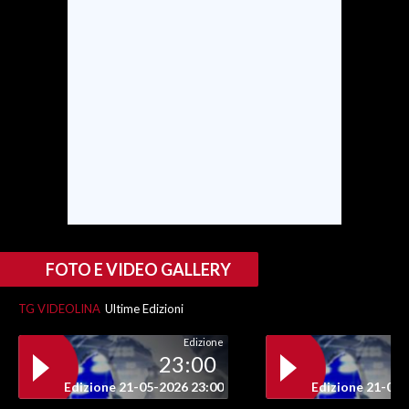
SPETTACOLI
GOSSIP
SALUTE
SARDEGNA TURISMO
SARDI NEL MONDO
NOTIZIE
FOTO E VIDEO GALLERY
EVENTI
TG VIDEOLINA
Ultime Edizioni
#CARAUNIONE
Edizione
23:00
3 MINUTI CON
Edizione 21-05-2026 23:00
Edizione 21-05-
INSULARITÀ