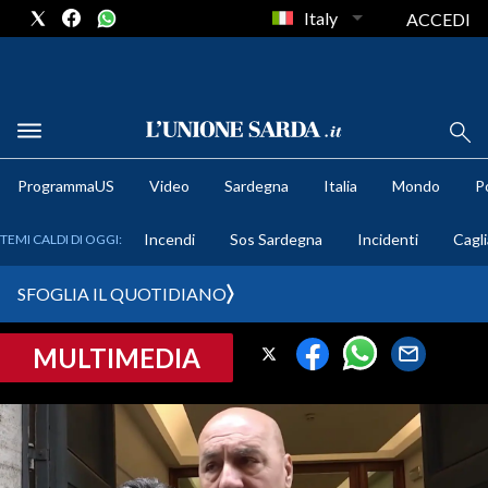
Italy
ACCEDI
METEO
ProgrammaUS
Video
Sardegna
Italia
Mondo
Po
COMUNI AL VOTO
Incendi
Sos Sardegna
Incidenti
Cagli
TEMI CALDI DI OGGI:
VIDEO
SFOGLIA IL QUOTIDIANO
FOTO
MULTIMEDIA
CRONACA SARDEGNA
CAGLIARI
PROVINCIA DI CAGLIARI
SULCIS IGLESIENTE