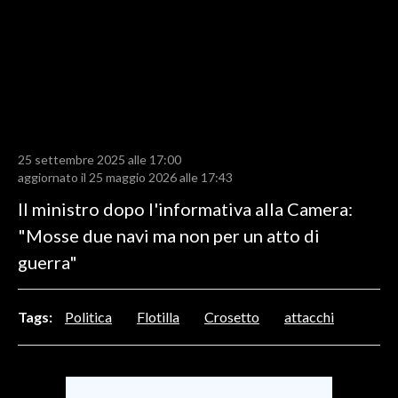
LAVORO
BANDI
SPORT IN SARDEGNA
SPORT
25 settembre 2025 alle 17:00
RISULTATI E CLASSIFICHE
aggiornato il 25 maggio 2026 alle 17:43
CALCIO
Il ministro dopo l'informativa alla Camera:
CALCIO REGIONALE
"Mosse due navi ma non per un atto di
BASKET
guerra"
VOLLEY
MOTORI
Tags:
Politica
Flotilla
Crosetto
attacchi
TENNIS
ALTRI SPORT
CULTURA