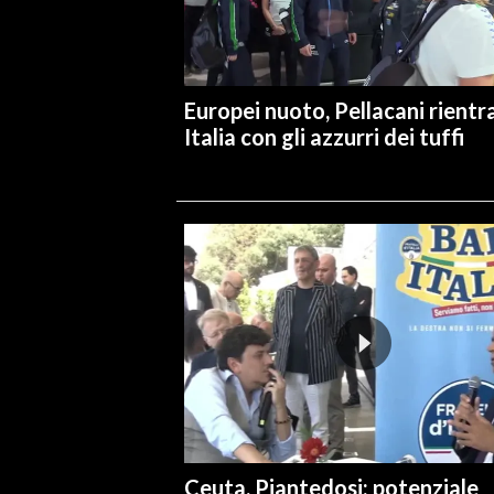
INFO AZIENDE
ABBONATI
Europei nuoto, Pellacani rientra
ANNUNCI
Italia con gli azzurri dei tuffi
NECROLOGI
PUBBLICITÀ
SPIAGGE
STORE
Ceuta, Piantedosi: potenziale