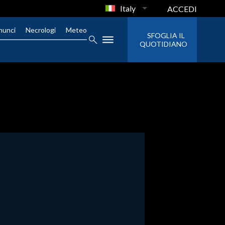
Italy
ACCEDI
nunci
Necrologi
Meteo
SFOGLIA IL
QUOTIDIANO