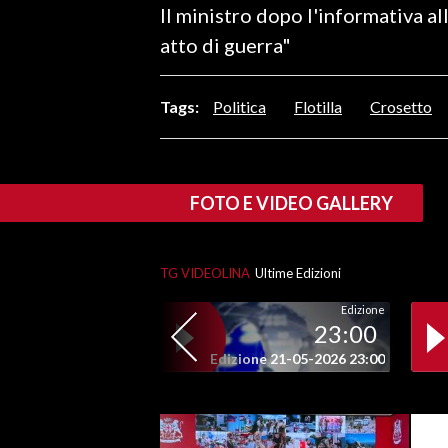
Il ministro dopo l'informativa a
LAVORO
atto di guerra"
BANDI
Tags:
Politica
Flotilla
Crosetto
SPORT IN SARDEGNA
SPORT
RISULTATI E CLASSIFICHE
FOTO E VIDEO GALLERY
CALCIO
CALCIO REGIONALE
TG VIDEOLINA
Ultime Edizioni
BASKET
VOLLEY
Edizione
23:00
MOTORI
Edizione 21-05-2026 23:00
TENNIS
ALTRI SPORT
CULTURA