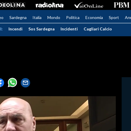
eo
Sardegna
Italia
Mondo
Politica
Economia
Sport
An
I:
Incendi
Sos Sardegna
Incidenti
Cagliari Calcio