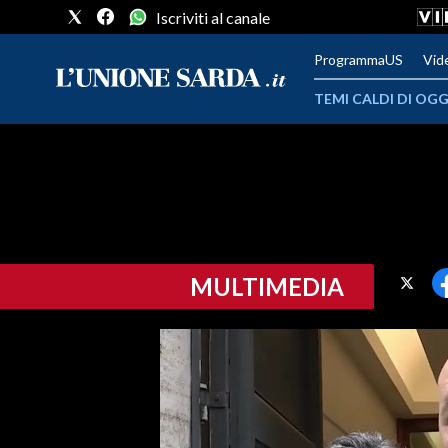
Iscriviti al canale
ProgrammaUS
Vid
TEMI CALDI DI OGG
METEO
COMUNI AL VOTO
VIDEO
MULTIMEDIA
FOTO
CRONACA SARDEGNA
CAGLIARI
PROVINCIA DI CAGLIARI
SULCIS IGLESIENTE