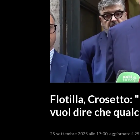
MEDIO CAMPIDANO
ORISTANO E PROVINCIA
SASSARI E PROVINCIA
GALLURA
NUORO E PROVINCIA
OGLIASTRA
AGENDA
CRONACA
ITALIA
MONDO
Flotilla, Crosetto:
vuol dire che qualc
POLITICA
ECONOMIA
25 settembre 2025 alle 17:00
aggiornato il 2
SERVIZI ALLE IMPRESE