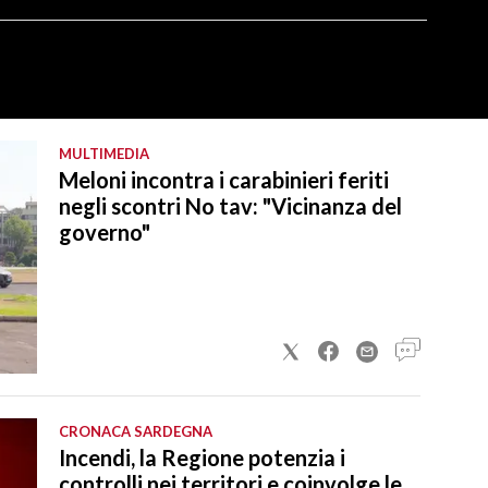
MULTIMEDIA
Meloni incontra i carabinieri feriti
negli scontri No tav: "Vicinanza del
governo"
CRONACA SARDEGNA
Incendi, la Regione potenzia i
controlli nei territori e coinvolge le