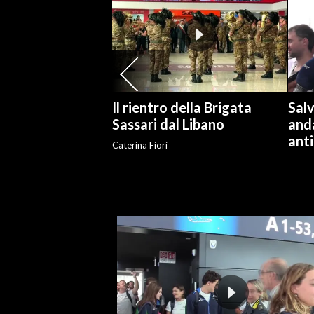
SPETTACOLI
GOSSIP
SALUTE
Il rientro della Brigata
Salv
Sassari dal Libano
and
SARDEGNA TURISMO
anti
Caterina Fiori
SARDI NEL MONDO
NOTIZIE
EVENTI
#CARAUNIONE
3 MINUTI CON
INSULARITÀ