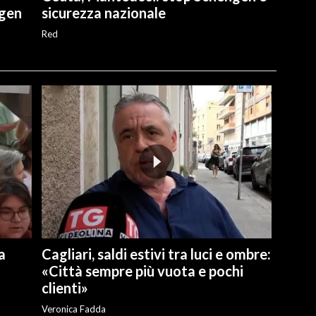
ngen
sicurezza nazionale
Red
a
Cagliari, saldi estivi tra luci e ombre:
«Città sempre più vuota e pochi
clienti»
Veronica Fadda