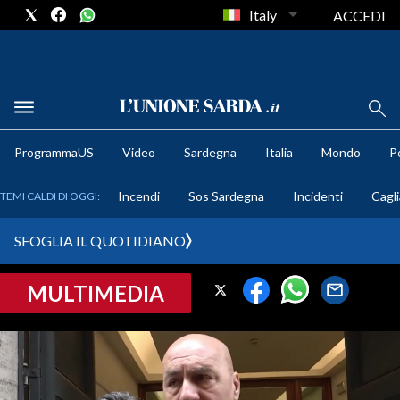
Italy
ACCEDI
METEO
ProgrammaUS
Video
Sardegna
Italia
Mondo
Po
COMUNI AL VOTO
Incendi
Sos Sardegna
Incidenti
Cagli
TEMI CALDI DI OGGI:
VIDEO
SFOGLIA IL QUOTIDIANO
FOTO
MULTIMEDIA
CRONACA SARDEGNA
CAGLIARI
PROVINCIA DI CAGLIARI
SULCIS IGLESIENTE