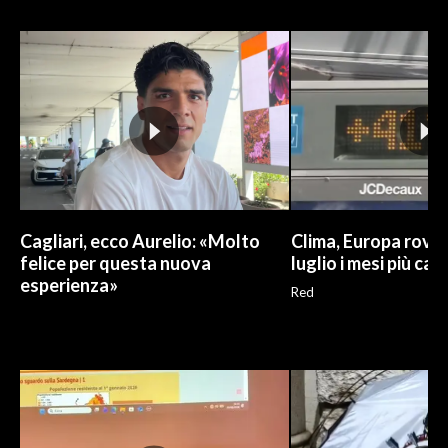
INFO AZIENDE
ABBONATI
ANNUNCI
NECROLOGI
PUBBLICITÀ
SPIAGGE
STORE
Cagliari, ecco Aurelio: «Molto
Clima, Europa roven
felice per questa nuova
luglio i mesi più cal
esperienza»
Red