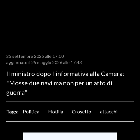
LAVORO
BANDI
SPORT IN SARDEGNA
SPORT
25 settembre 2025 alle 17:00
RISULTATI E CLASSIFICHE
aggiornato il 25 maggio 2026 alle 17:43
CALCIO
Il ministro dopo l'informativa alla Camera:
CALCIO REGIONALE
"Mosse due navi ma non per un atto di
BASKET
guerra"
VOLLEY
MOTORI
Tags:
Politica
Flotilla
Crosetto
attacchi
TENNIS
ALTRI SPORT
CULTURA