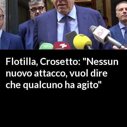
MEDIO CAMPIDANO
ORISTANO E PROVINCIA
SASSARI E PROVINCIA
GALLURA
NUORO E PROVINCIA
OGLIASTRA
AGENDA
Flotilla, Crosetto: "Nessun
CRONACA
nuovo attacco, vuol dire
ITALIA
che qualcuno ha agito"
MONDO
POLITICA
ECONOMIA
SERVIZI ALLE IMPRESE