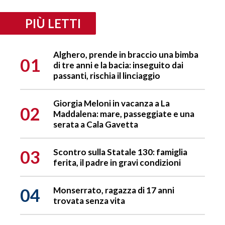
PIÙ LETTI
Alghero, prende in braccio una bimba
01
di tre anni e la bacia: inseguito dai
passanti, rischia il linciaggio
Giorgia Meloni in vacanza a La
02
Maddalena: mare, passeggiate e una
serata a Cala Gavetta
03
Scontro sulla Statale 130: famiglia
ferita, il padre in gravi condizioni
04
Monserrato, ragazza di 17 anni
trovata senza vita