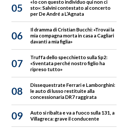
«Io con questo individuo qui non ci
05
sto»: Salvini contestato al concerto
per De André a L’Agnata
Il dramma di Cristian Bucchi: «Trovai la
06
mia compagna morta in casa a Cagliari
davanti a mia figlia»
Truffa dello specchietto sulla Sp2:
07
«Sventata perché nostro figlio ha
ripreso tutto»
Dissequestrate Ferrari e Lamborghini:
08
le auto di lusso restituite alla
concessionaria DR7 raggirata
09
Auto si ribalta e va a fuoco sulla 131, a
Villagreca: grave il conducente