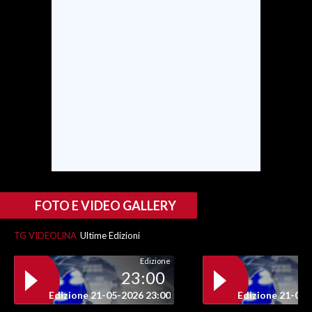
SPETTACOLI
GOSSIP
SALUTE
SARDEGNA TURISMO
SARDI NEL MONDO
NOTIZIE
FOTO E VIDEO GALLERY
EVENTI
TG VIDEOLINA
Ultime Edizioni
#CARAUNIONE
Edizione
23:00
3 MINUTI CON
Edizione 21-05-2026 23:00
Edizione 21-05-
INSULARITÀ