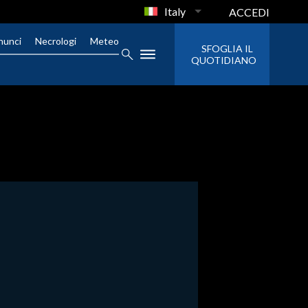
Italy
ACCEDI
nunci
Necrologi
Meteo
SFOGLIA IL
QUOTIDIANO