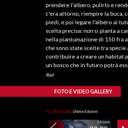
prendere l'albero, pulirlo e rende
c'era attorno, riempire la buca, c
SPETTACOLI
piedi, e poi legare l'albero ai tu
GOSSIP
scelta precisa: non si pianta a c
nella piantumazione di 150 fra a
SALUTE
che sono state scelte tra specie
SARDEGNA TURISMO
contribuire a creare un habitat p
un bosco che in futuro potrà ess
SARDI NEL MONDO
Red
NOTIZIE
EVENTI
FOTO E VIDEO GALLERY
#CARAUNIONE
TG VIDEOLINA
Ultime Edizioni
3 MINUTI CON
Edizione
INSULARITÀ