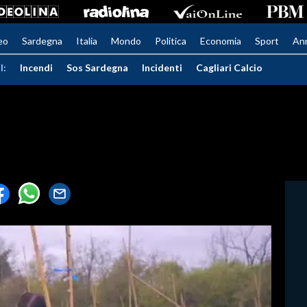
eo
Sardegna
Italia
Mondo
Politica
Economia
Sport
An
I:
Incendi
Sos Sardegna
Incidenti
Cagliari Calcio