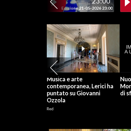
23:00
Edizione 21-05-2026 23:00
INFO AZIENDE
ABBONATI
ANNUNCI
NECROLOGI
PUBBLICITÀ
SPIAGGE
STORE
Musica e arte
Nuo
contemporanea, Lerici ha
Mon
puntato su Giovanni
di s
Ozzola
Red