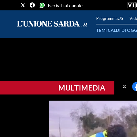
Iscriviti al canale
ProgrammaUS
Vid
TEMI CALDI DI OGG
METEO
COMUNI AL VOTO
VIDEO
MULTIMEDIA
FOTO
CRONACA SARDEGNA
CAGLIARI
PROVINCIA DI CAGLIARI
SULCIS IGLESIENTE