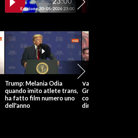
23:00
19
Edizione 20-05-2026 23:00
Edizione 20-05-202
Trump: Melania Odia
Vannacci: Incontro 
quando imito atlete trans,
Grillo? Lo conosce
ha fatto film numero uno
comico. Se ha qualc
dell'anno
dirci venga