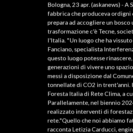
Bologna, 23 apr. (askanews) - A 
LAVORO
fabbrica che produceva ordigni d
BANDI
prepara ad accogliere un bosco u
trasformazione c'è Tecne, socie
SPORT IN SARDEGNA
l'Italia. "Un luogo che ha vissuto
SPORT
Fanciano, specialista Interferenz
RISULTATI E CLASSIFICHE
questo luogo potesse rinascere, 
CALCIO
generazioni di vivere uno spazio 
CALCIO REGIONALE
messi a disposizione dal Comune
BASKET
tonnellate di CO2 in trent'anni.
VOLLEY
Foresta Italia di Rete Clima, a c
MOTORI
Parallelamente, nel biennio 2024
TENNIS
realizzato interventi di forestaz
ALTRI SPORT
rete."Quello che noi abbiamo fatt
racconta Letizia Carducci, engin
CULTURA