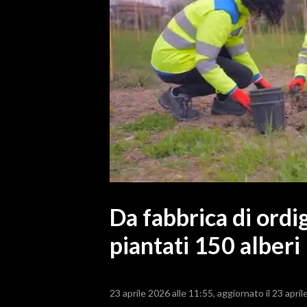
MEDIO CAMPIDANO
ORISTANO E PROVINCIA
SASSARI E PROVINCIA
GALLURA
NUORO E PROVINCIA
OGLIASTRA
AGENDA
CRONACA
ITALIA
MONDO
Da fabbrica di ord
piantati 150 alberi
POLITICA
ECONOMIA
23 aprile 2026 alle 11:55
aggiornato il 23 april
SERVIZI ALLE IMPRESE