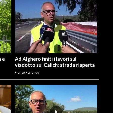
n e
Ad Alghero finiti i lavori sul
viadotto sul Calich: strada riaperta
Franco Ferrandu