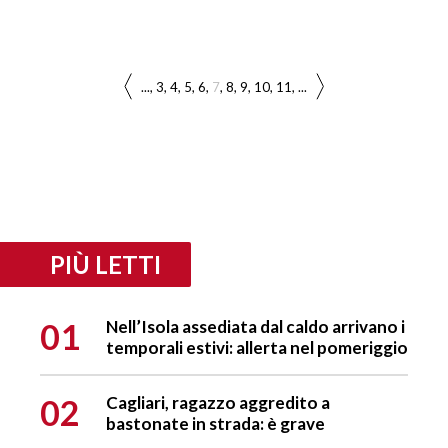
...
3
4
5
6
7
8
9
10
11
...
PIÙ LETTI
01
Nell’Isola assediata dal caldo arrivano i
temporali estivi: allerta nel pomeriggio
02
Cagliari, ragazzo aggredito a
bastonate in strada: è grave