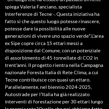
spiega Valeria Fanciano, specialista
SPETTACOLI
Interferenze di Tecne -. Questa iniziativa ha
fatto sì che questo luogo potesse rinascere,
GOSSIP
potesse dare la possibilità alle nuove
SALUTE
generazioni di vivere uno spazio verde".L'area
ex Sipe copre circa 15 ettari messi a
SARDEGNA TURISMO
disposizione dal Comune, con un potenziale
di assorbimento di 45 tonnellate di CO2 in
SARDI NEL MONDO
trent'anni. Il progetto rientra nella Campagna
NOTIZIE
nazionale Foresta Italia di Rete Clima, a cui
EVENTI
Tecne contribuisce con quasi un ettaro.
#CARAUNIONE
Parallelamente, nel biennio 2024-2025,
Autostrade per l'Italia ha già realizzato
3 MINUTI CON
interventi di forestazione per 30 ettari lungo
INSULARITÀ
la propria rete."Quello che noi abbiamo fatto,