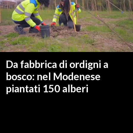
MEDIO CAMPIDANO
ORISTANO E PROVINCIA
SASSARI E PROVINCIA
GALLURA
NUORO E PROVINCIA
OGLIASTRA
AGENDA
Da fabbrica di ordigni a
CRONACA
bosco: nel Modenese
ITALIA
piantati 150 alberi
MONDO
POLITICA
ECONOMIA
SERVIZI ALLE IMPRESE