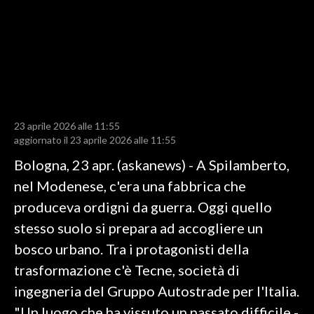
LAVORO
BANDI
SPORT IN SARDEGNA
SPORT
23 aprile 2026 alle 11:55
RISULTATI E CLASSIFICHE
aggiornato il 23 aprile 2026 alle 11:55
CALCIO
Bologna, 23 apr. (askanews) - A Spilamberto,
CALCIO REGIONALE
nel Modenese, c'era una fabbrica che
BASKET
produceva ordigni da guerra. Oggi quello
VOLLEY
stesso suolo si prepara ad accogliere un
MOTORI
bosco urbano. Tra i protagonisti della
TENNIS
trasformazione c'è Tecne, società di
ALTRI SPORT
ingegneria del Gruppo Autostrade per l'Italia.
"Un luogo che ha vissuto un passato difficile -
CULTURA