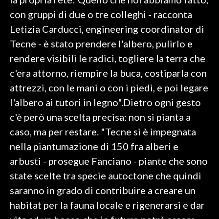
con gruppi di due o tre colleghi - racconta
INFO AZIENDE
Letizia Carducci, engineering coordinator di
ABBONATI
Tecne - è stato prendere l'albero, pulirlo e
ANNUNCI
rendere visibili le radici, togliere la terra che
NECROLOGI
c'era attorno, riempire la buca, costiparla con
PUBBLICITÀ
attrezzi, con le mani o con i piedi, e poi legare
SPIAGGE
l'albero ai tutori in legno".Dietro ogni gesto
STORE
c'è però una scelta precisa: non si pianta a
caso, ma per restare. "Tecne si è impegnata
nella piantumazione di 150 fra alberi e
arbusti - prosegue Fanciano - piante che sono
state scelte tra specie autoctone che quindi
saranno in grado di contribuire a creare un
habitat per la fauna locale e rigenerarsi e dar